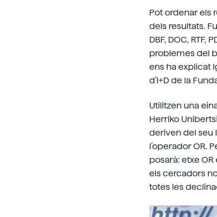
Pot ordenar els r
dels resultats. 
DBF, DOC, RTF, PD
problemes del b
ens ha explicat 
d'I+D de la Fund
Utilitzen una ei
Herriko Uniberts
deriven del seu l
l'operador OR. Pe
posarà: etxe OR 
els cercadors no
totes les declina