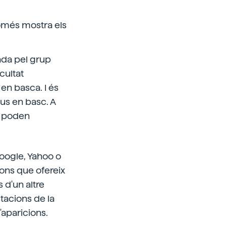
omés mostra els
ada pel grup
cultat
en basca. I és
us en basc. A
es poden
Google, Yahoo o
ions que ofereix
 d'un altre
tacions de la
aparicions.