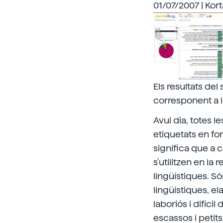
01/07/2007 | Kort
Els resultats de
corresponent a l
Avui dia, totes 
etiquetats en fo
significa que a c
s'utilitzen en l
lingüístiques. 
lingüístiques, el
laboriós i difíci
escassos i petit