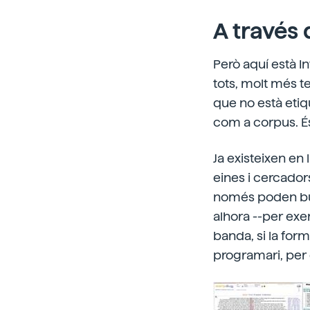
A través 
Però aquí està In
tots, molt més t
que no està etiq
com a corpus. És
Ja existeixen e
eines i cercado
només poden bus
alhora --per exemp
banda, si la for
programari, per