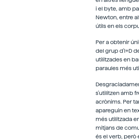
i el byte, amb par
Newton, entre al
útils en els cor
Per a obtenir úni
del grup d'I+D d
utilitzades en b
paraules més util
Desgraciadament, 
s'utilitzen amb f
acrònims. Per ta
apareguin en text
més utilitzada e
mitjans de comun
és el verb, però e