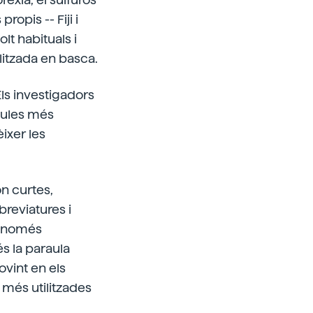
ropis -- Fiji i
lt habituals i
litzada en basca.
Els investigadors
raules més
ixer les
ón curtes,
breviatures i
ue només
és la paraula
ovint en els
 més utilitzades