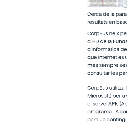
Cerca de la par
resultats en basc
CorpEus neix per
d'I+D de la Funda
d'Informàtica de
que Internet és
més sempre s'est
consultar les pa
CorpEus utilitza
Microsoft) per a
el servei APIs (A
programa-. A con
paraula conting