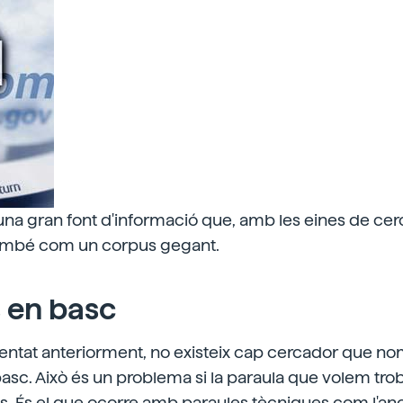
 una gran font d'informació que, amb les eines de c
 també com un corpus gegant.
s en basc
ntat anteriorment, no existeix cap cercador que nom
basc. Això és un problema si la paraula que volem trob
es. És el que ocorre amb paraules tècniques com l'anor