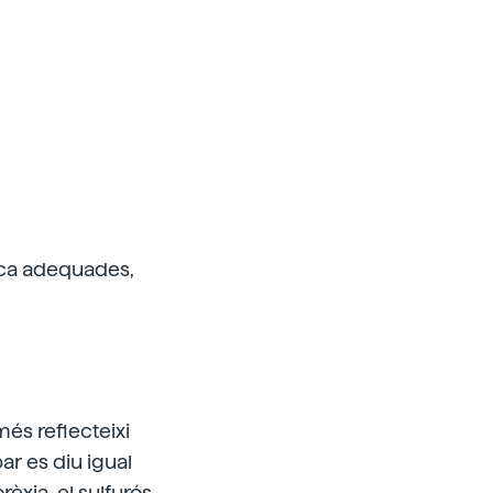
erca adequades,
és reflecteixi
ar es diu igual
èxia, el sulfurós