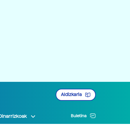
Aldizkaria
Oinarrizkoak
Buletina