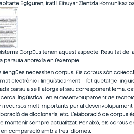
abitarte Egiguren, Irati | Elhuyar Zientzia Komunikazio
l sistema CorpEus tenen aquest aspecte. Resultat de l
a paraula anorèxia en l'exemple.
les llengües necessiten corpus. Els corpus són col·lecc
rmat electrònic i lingüísticament --l'etiquetatge lingü
ada paraula se li atorga el seu corresponent lema, cate
a recerca lingüística i en el desenvolupament de tecnol
Són recursos molt importants per al desenvolupament
aboració de diccionaris, etc. L'elaboració de corpus és
l de mantenir sempre actualitzat. Per això, els corpus 
s en comparació amb altres idiomes.