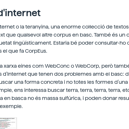
d'internet
ternet o la teranyina, una enorme col·lecció de textos,
ext que qualsevol altre corpus en basc. També és un 
uetat lingüísticament. Estaria bé poder consultar-ho 
 el que fa CorpEus.
n la xarxa eines com WebConc o WebCorp, però també 
rs d'Internet que tenen dos problemes amb el basc: 
car una forma concreta i no totes les formes d'una
le, ens interessa buscar terra, terra, terra, terra, etc.-
ma en basca no és massa sulfúrica, i poden donar resu
 exemple.