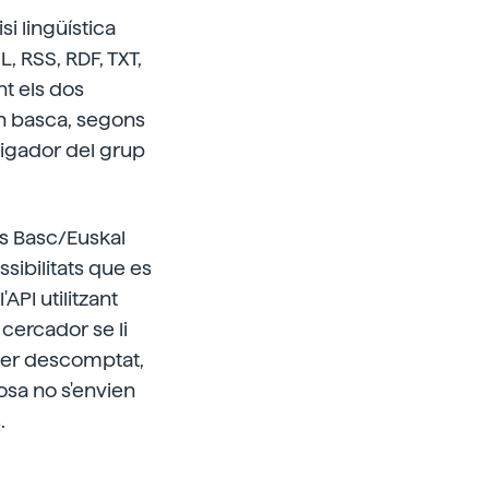
si lingüística
, RSS, RDF, TXT,
nt els dos
n basca, segons
tigador del grup
ís Basc/Euskal
sibilitats que es
API utilitzant
 cercador se li
 Per descomptat,
osa no s'envien
.