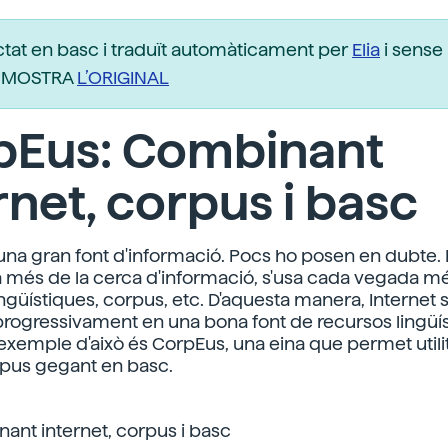
ctat en basc i traduït automàticament per
Elia
i sense 
r. MOSTRA
L’ORIGINAL
pEus: Combinant
rnet, corpus i basc
 una gran font d'informació. Pocs ho posen en dubte.
t, a més de la cerca d'informació, s'usa cada vegada m
ngüístiques, corpus, etc. D'aquesta manera, Internet s
progressivament en una bona font de recursos lingüíst
exemple d'això és CorpEus, una eina que permet utilit
pus gegant en basc.
ant internet, corpus i basc