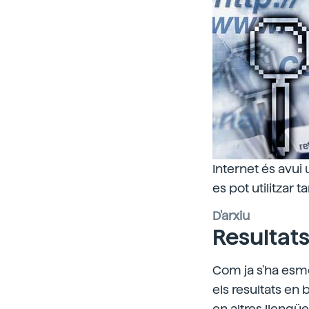
Internet és avui
es pot utilitzar
D'arxiu
Resultat
Com ja s'ha esme
els resultats en 
en altres llengü