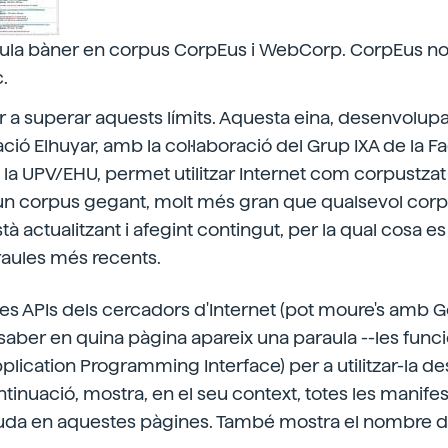
aula bàner en corpus CorpEus i WebCorp. CorpEus n
.
 a superar aquests límits. Aquesta eina, desenvolup
ció Elhuyar, amb la col·laboració del Grup IXA de la Fa
 la UPV/EHU, permet utilitzar Internet com corpustzat 
 un corpus gegant, molt més gran que qualsevol corp
à actualitzant i afegint contingut, per la qual cosa 
raules més recents.
 les APIs dels cercadors d'Internet (pot moure's amb 
 saber en quina pàgina apareix una paraula --les func
pplication Programming Interface) per a utilitzar-la des
tinuació, mostra, en el seu context, totes les manifes
uda en aquestes pàgines. També mostra el nombre d'