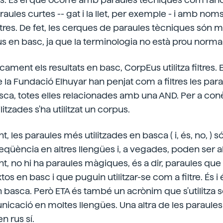
aules curtes -- gat i la llet, per exemple - i amb noms p
tres. De fet, les cerques de paraules tècniques són mo
pus en basc, ja que la terminologia no està prou norma
cament els resultats en basc, CorpEus utilitza filtres. 
e la Fundació Elhuyar han penjat com a filtres les pa
asca, totes elles relacionades amb una AND. Per a conè
itzades s'ha utilitzat un corpus.
les paraules més utilitzades en basca ( i, és, no, ) s
reqüència en altres llengües i, a vegades, poden ser a
nt, no hi ha paraules màgiques, és a dir, paraules q
os en basc i que puguin utilitzar-se com a filtre. És i 
n basca. Però ETA és també un acrònim que s'utilitza s
icació en moltes llengües. Una altra de les paraules
n rus sí.