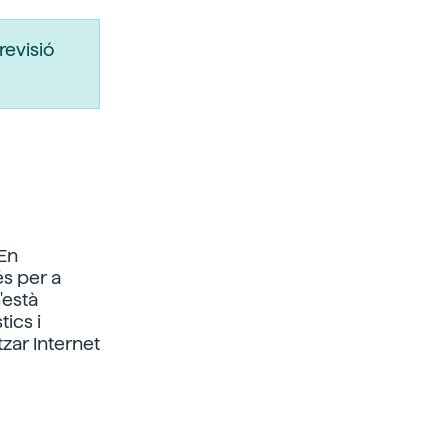
revisió
 En
és per a
'està
ics i
zar Internet