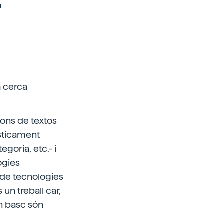
a
a cerca
ions de textos
ísticament
goria, etc.- i
ogies
 de tecnologies
 un treball car,
en basc són