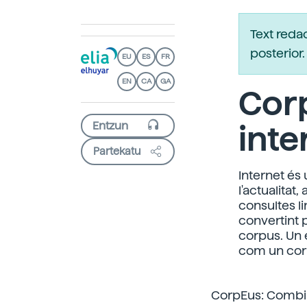
Text reda
posterio
EU
ES
FR
EN
CA
GA
Cor
inte
Partekatu
Internet és
l'actualita
consultes li
convertint 
corpus. Un 
com un cor
CorpEus: Combin