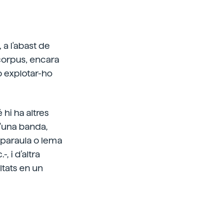
 a l'abast de
corpus, encara
o explotar-ho
hi ha altres
d'una banda,
 paraula o lema
, i d'altra
ltats en un