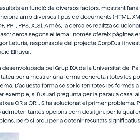
esultats en funció de diversos factors, mostrant l'anàli
Funciona amb diversos tipus de documents (HTML, XML
F, PPT, PPS, XLS). A més, la cerca es realitza soluciona
asc: cerca segons el lema i només ofereix pàgines e
Igor Leturia, responsable del projecte CorpEus i inves
ació Elhuyar.
na desenvolupada pel Grup IXA de la Universitat del Pa
itatea per a mostrar una forma concreta i totes les pos
ema. D'aquesta forma se sol·liciten totes les formes a l'
r exemple, si l'usuari pregunta per la paraula casa, al
etxea OR a OR... S'ha solucionat el primer problema.
 admeten tantes opcions com desitgin, per la qual c
cions, però sí prou per a obtenir resultats significatius