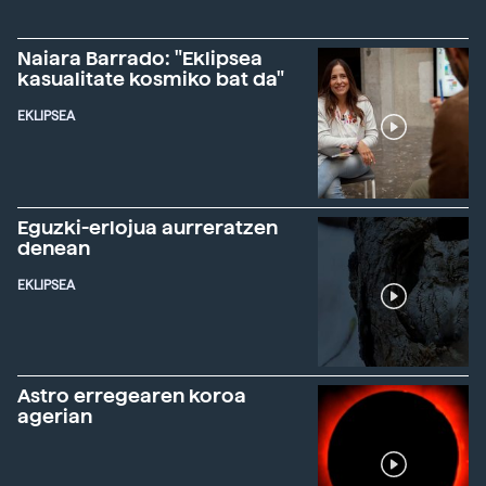
Naiara Barrado: "Eklipsea
kasualitate kosmiko bat da"
EKLIPSEA
Eguzki-erlojua aurreratzen
denean
EKLIPSEA
Astro erregearen koroa
agerian