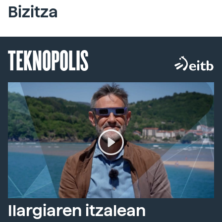
Bizitza
TEKNOPOLIS
Ilargiaren itzalean