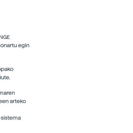
ENGE
 onartu egin
opako
dute.
emaren
een arteko
-sistema