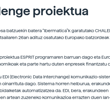
lenge proiektua
sa batzuekin batera “Ibermatica”k garatutako CHAL
otsailaren 26an adituz osatutako Europako batzordeak
roiektua ESPRIT programaren barruan dago eta Eur
nomikoak eta parte hartu duten enpresek finantzatu 
u EDI (Electronic Data Interchange) komunikazio-sist
oinarrituta dago. Sistema horren helburua, erakund
bidalketak automatizatzea da. EDI, bera, erakundeen
en artean zuzeneko komunikazioa errazten duen lan