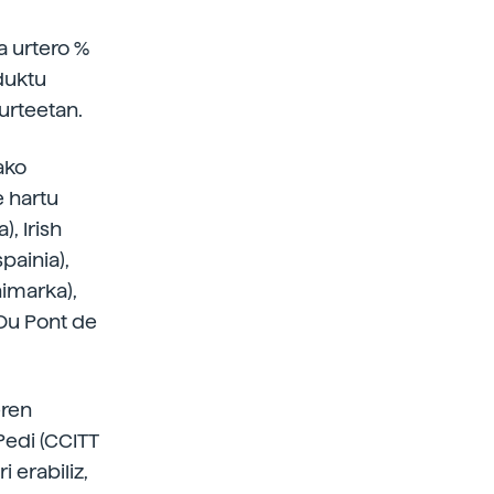
a urtero %
duktu
urteetan.
ako
 hartu
, Irish
painia),
nimarka),
 Du Pont de
-ren
Pedi (CCITT
 erabiliz,