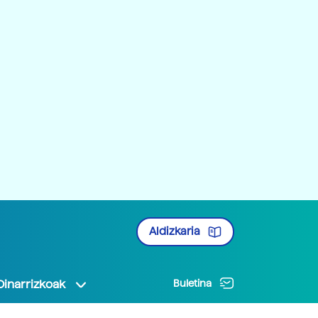
Aldizkaria
Oinarrizkoak
Buletina