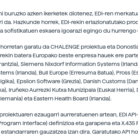
i buruzko azken ikerketek diotenez, EDI-ren merkatu
ri da. Hazkunde horrek, EDI-rekin erlazionatutako pro
ta sofistikatuen eskaera igoarazi egingo du hurrengo 
o horretan garatu da CHALENGE proiektua eta Donosti
rekin batera Europako beste enpresa hauek ere parte
Frantzia), Siemens Nixdorf Information Systems (Irlanda)
ems (Irlanda), Bull Europe (Erresuma Batua), Pross (Es
elgika), Epsilon Software (Grezia), Danish Customs (Da
a), Iruñeko Aurrezki Kutxa Munizipala (Euskal Herria),
emania) eta Eastern Health Board (Irlanda).
oiektuaren ezaugarri aurreratuenen artean, EDI API
 Program Interface) definizioa eta garapena eta X.435 
 estandarraren gauzatzea izan dira. Garatutako API hori