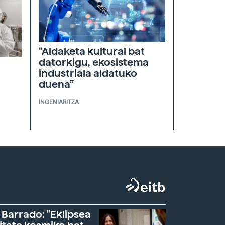
“Aldaketa kultural bat
datorkigu, ekosistema
industriala aldatuko
duena”
INGENIARITZA
 Barrado: "Eklipsea