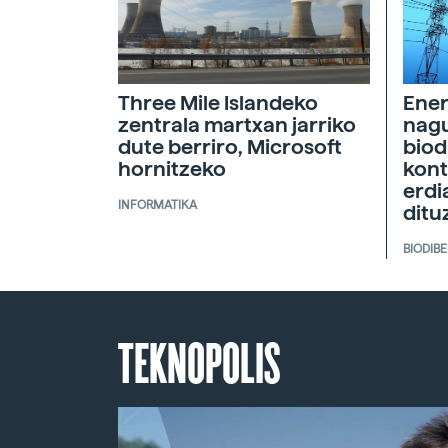
Ener
Three Mile Islandeko
nagu
zentrala martxan jarriko
biod
dute berriro, Microsoft
kont
hornitzeko
erdi
INFORMATIKA
ditu
BIODIB
TEKNOPOLIS