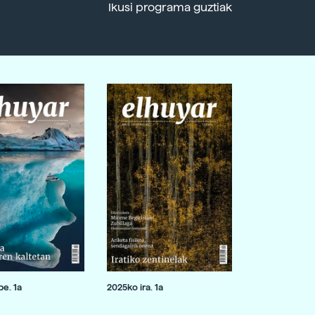
Ikusi programa guztiak
e. 1a
2025ko ira. 1a