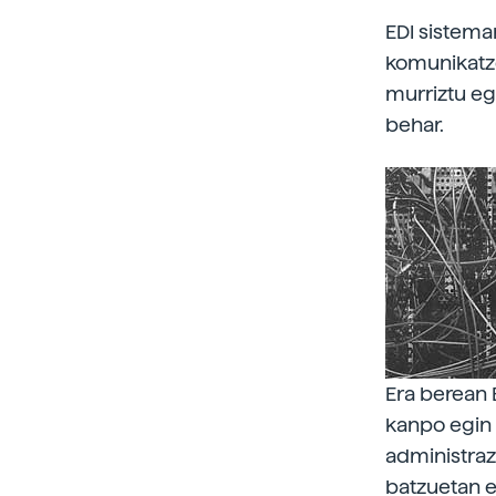
EDI sistema
komunikatze
murriztu eg
behar.
Era berean 
kanpo egin 
administraz
batzuetan e