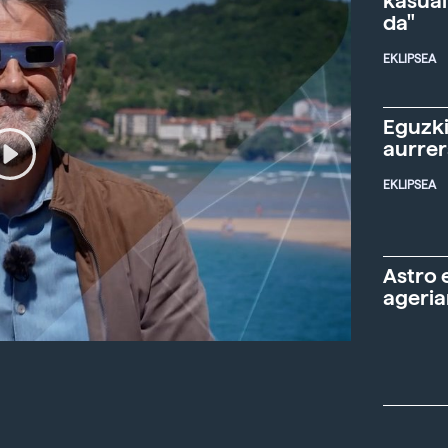
kasual
da"
EKLIPSEA
Eguzki
aurre
EKLIPSEA
Astro 
ageria