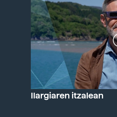
Ilargiaren itzalean