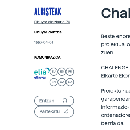
ALBISTEAK
Cha
Elhuyar aldizkaria: 70
Elhuyar Zientzia
Beste enpre
1993-04-01
proiektua, 
zuen.
KOMUNIKAZIOA
CHALENGE p
EU
ES
FR
Elkarte Eko
EN
CA
GA
Proiektu ha
garapenean 
informazio-
Partekatu
ordenadore
berria da.