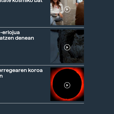
itate kosmiko bat
-erlojua
ratzen denean
erregearen koroa
n