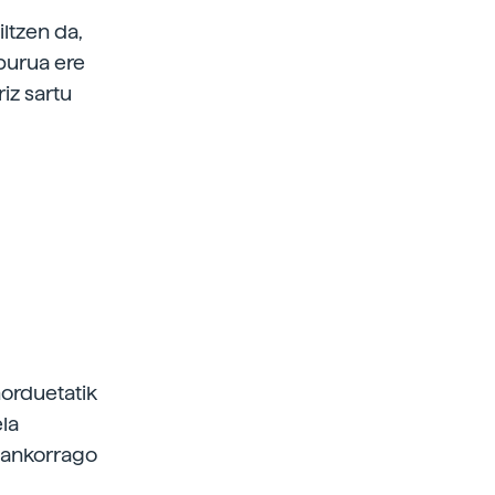
ltzen da,
purua ere
iz sartu
norduetatik
la
mankorrago