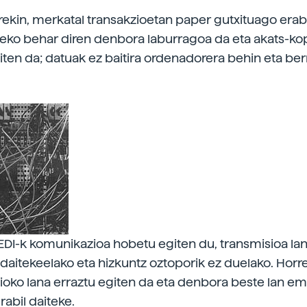
rekin, merkatal transakzioetan paper gutxituago erabi
ko behar diren denbora laburragoa da eta akats-ko
iten da; datuak ez baitira ordenadorera behin eta berr
EDI-k komunikazioa hobetu egiten du, transmisioa la
daitekeelako eta hizkuntz oztoporik ez duelako. Horre
ioko lana erraztu egiten da eta denbora beste lan e
rabil daiteke.