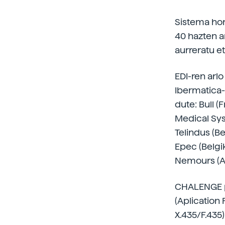
Sistema hon
40 hazten a
aurreratu e
EDI-ren arl
Ibermatica-
dute: Bull (
Medical Syst
Telindus (B
Epec (Belgik
Nemours (Al
CHALENGE pr
(Aplication
X.435/F.435)