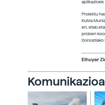
aplikazioek 
Proiektu ha
Kutxa Muniz
en, etab.et
proben koord
Donostiako 
Elhuyar Zi
Komunikazioa