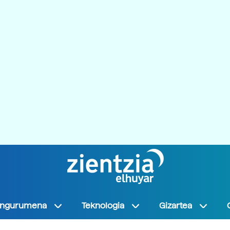
Ingurumena
Teknologia
Gizartea