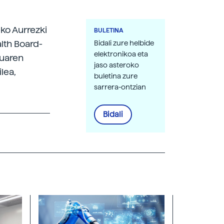
ko Aurrezki
BULETINA
lth Board-
Bidali zure helbide
elektronikoa eta
tuaren
jaso asteroko
lea,
buletina zure
sarrera-ontzian
Bidali