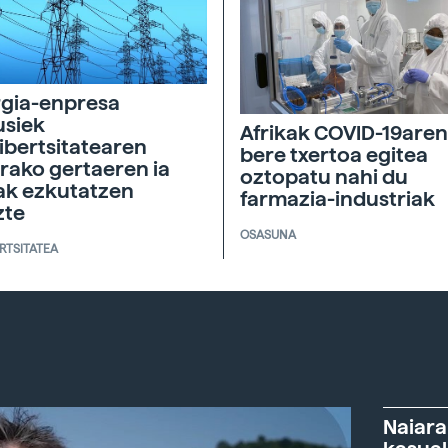
gia-enpresa
siek
Afrikak COVID-19aren
ibertsitatearen
bere txertoa egitea
rako gertaeren ia
oztopatu nahi du
ak ezkutatzen
farmazia-industriak
zte
OSASUNA
ERTSITATEA
Naiara