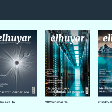
ko eka. 1a
2026ko mar. 1a
2025ko ab