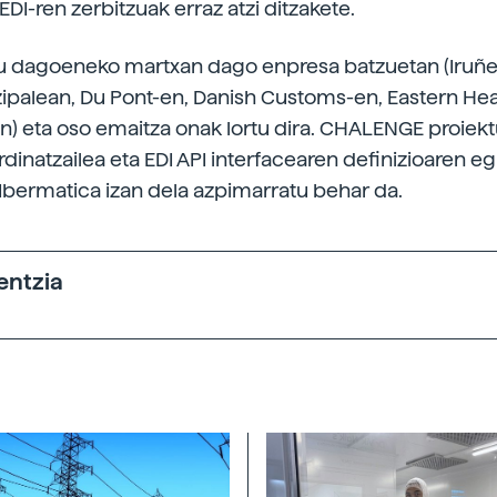
EDI-ren zerbitzuak erraz atzi ditzakete.
u dagoeneko martxan dago enpresa batzuetan (Iruñe
ipalean, Du Pont-en, Danish Customs-en, Eastern Hea
an) eta oso emaitza onak lortu dira. CHALENGE proiek
inatzailea eta EDI API interfacearen definizioaren egi
Ibermatica izan dela azpimarratu behar da.
entzia