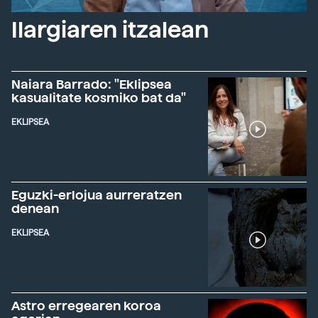
Ilargiaren itzalean
Naiara Barrado: "Eklipsea
kasualitate kosmiko bat da"
EKLIPSEA
Eguzki-erlojua aurreratzen
denean
EKLIPSEA
Astro erregearen koroa