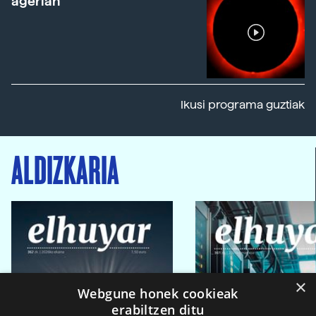
agerian
Ikusi programa guztiak
ALDIZKARIA
×
Webgune honek cookieak
erabiltzen ditu