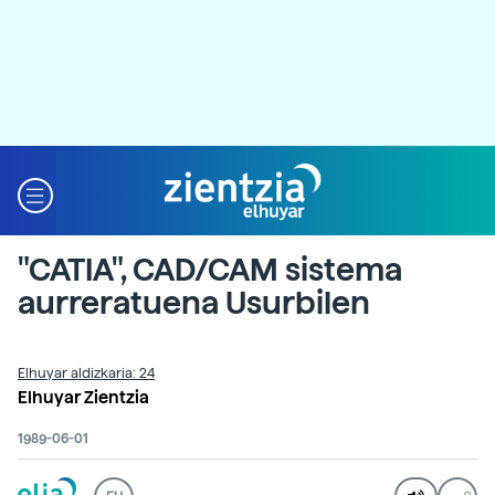
"CATIA", CAD/CAM sistema
aurreratuena Usurbilen
Elhuyar aldizkaria: 24
Elhuyar Zientzia
1989-06-01