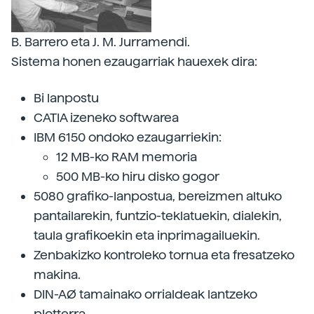
B. Barrero eta J. M. Jurramendi.
Sistema honen ezaugarriak hauexek dira:
Bi lanpostu
CATIA izeneko softwarea
IBM 6150 ondoko ezaugarriekin:
12 MB-ko RAM memoria
500 MB-ko hiru disko gogor
5080 grafiko-lanpostua, bereizmen altuko
pantailarekin, funtzio-teklatuekin, dialekin,
taula grafikoekin eta inprimagailuekin.
Zenbakizko kontroleko tornua eta fresatzeko
makina.
DIN-AØ tamainako orrialdeak lantzeko
plotterra.