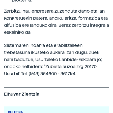
Zerbitzu hau enpresara zuzenduta dago eta lan
konkretuekin batera, aholkularitza, formazioa eta
difusioa ere landuko dira. Beraz zerbitzu integrala
eskainiko da.
Sistemaren indarra eta erabiltzaileen
trebetasuna ikusteko aukera izan dugu. Zuek
nahi baduzue, Usurbileko Lanbide-Eskolara jo;
ondoko helbidera: “Zubieta auzoa z/g 20170
Usurbil” Tel. (943) 364600 - 361794.
Elhuyar Zientzia
BULETINA