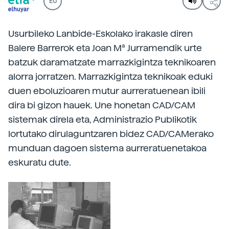
EU
Usurbileko Lanbide-Eskolako irakasle diren
Balere Barrerok eta Joan Mª Jurramendik urte
batzuk daramatzate marrazkigintza teknikoaren
alorra jorratzen. Marrazkigintza teknikoak eduki
duen eboluzioaren mutur aurreratuenean ibili
dira bi gizon hauek. Une honetan CAD/CAM
sistemak direla eta, Administrazio Publikotik
lortutako dirulaguntzaren bidez CAD/CAMerako
munduan dagoen sistema aurreratuenetakoa
eskuratu dute.