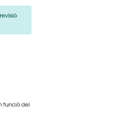
revisió
n funció del