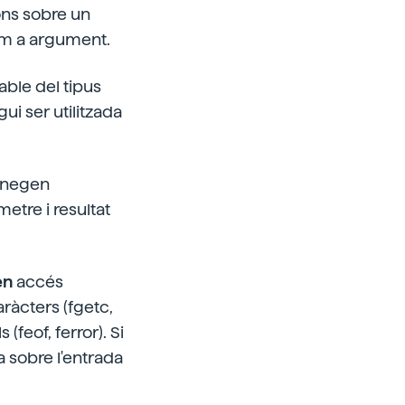
ions sobre un
com a argument.
iable del tipus
gui ser utilitzada
manegen
metre i resultat
en
accés
ràcters (fgetc,
 (feof, ferror). Si
za sobre l'entrada