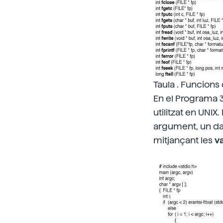
Taula . Funcions 
En el Programa 3
utilitzat en UNI
argument, un dar
mitjançant les
v