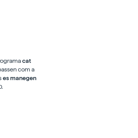
 programa
cat
e passen com a
ts
es manegen
0.