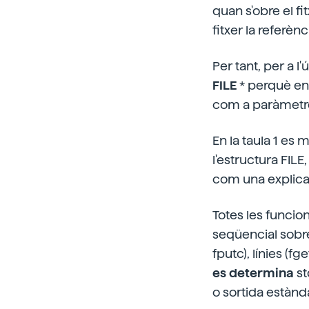
quan s'obre el fi
fitxer la referè
Per tant, per a l
FILE
* perquè en
com a paràmetre 
En la taula 1 es
l'estructura FILE
com una explica
Totes les funcion
seqüencial sobr
fputc), línies (fg
es determina
st
o sortida estànd