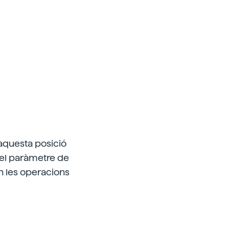
t aquesta posició
del paràmetre de
en les operacions