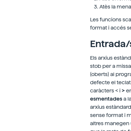
Atès la mena
Les funcions sc
format i accés s
Entrada/
Els arxius estàn
stob per a miss
(oberts) al progr
defecte el teclat
caràcters < i
>
en
esmentades
a l
arxius estàndard
sense format i m
altres manegen u