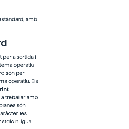
 estàndard, amb
rd
t per a sortida
i
istema operatiu
ard són per
ema operatiu. Els
rint
 a treballar amb
planes són
aràcter, les
r
stdio.h, igual