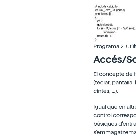
Programa 2. Utili
Accés/So
El concepte de fi
(teclat, pantalla
cintes, ...).
Igual que en alt
control correspo
bàsiques d'entra
s'emmagatzema en