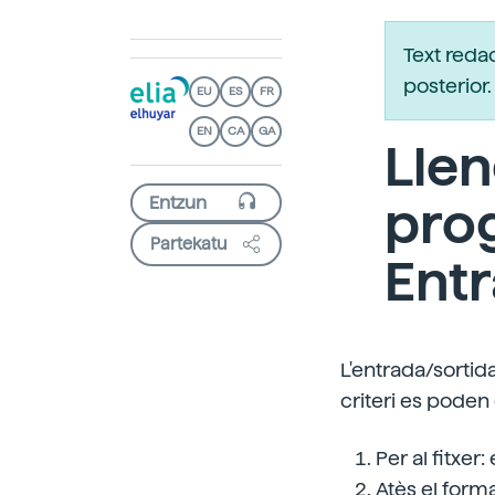
Text reda
posterio
EU
ES
FR
EN
CA
GA
Lle
prog
Partekatu
Ent
L'entrada/sortida
criteri es poden 
Per al fitxer
Atès el form