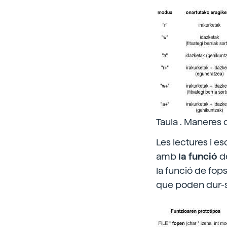
Taula . Maneres d'
Les lectures i es
amb
la
funció
de
la funció de fop
que poden dur-se