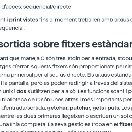
 d'accés: seqüencial/directe
anf
i
print vistes
fins al moment treballen amb arxius
eqüencial.
sortida sobre fitxers estànda
dard que maneja C són tres: stdin per a entrada,
stdou
atges
d'error. Aquests fitxers són proporcionats pel s
ama principal per al seu ús directe. Els arxius estànd
 i la pantalla, però es poden redirigir a través del sist
 unix i
dos
s'utilitzen per a això. Les funcions scanf
i
p
a biblioteca de C són unes altres i més importants per
 d'entrada/sortida:
getchar, putchar, gets
i
puts.
Les 
entre les dues primeres llegeixen o escriuen un sol c
na línia completa. La seva gestió es troba en el
fitxe