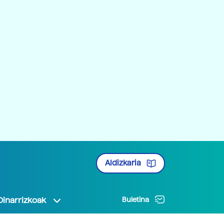
Aldizkaria
Oinarrizkoak
Buletina