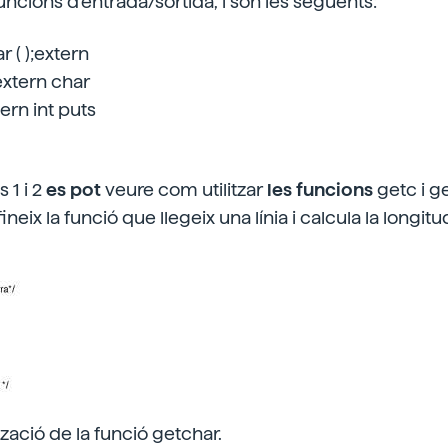
uncions d'entrada/sortida, i són les següents:
r ( );extern
;extern char
tern int puts
 1 i 2
es pot
veure com utilitzar
les funcions
getc i ge
eix la funció que llegeix una línia i calcula la longitud 
tzació de la funció getchar.