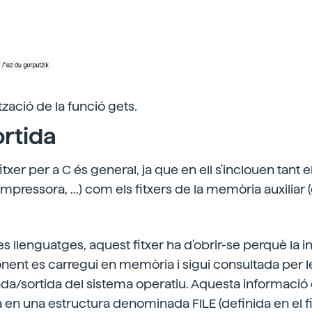
tzació de la funció gets.
rtida
txer per a C és general, ja que en ell s'inclouen tant e
, impressora, ...) com els fitxers de la memòria auxiliar 
res llenguatges, aquest fitxer ha d'obrir-se perquè la 
nent es carregui en memòria i sigui consultada per l
da/sortida del sistema operatiu. Aquesta informació 
 una estructura denominada FILE (definida en el fit