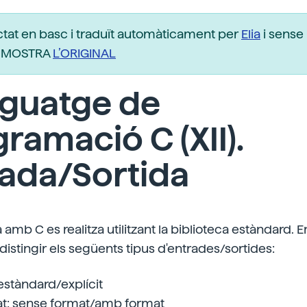
ctat en basc i traduït automàticament per
Elia
i sense 
r. MOSTRA
L’ORIGINAL
nguatge de
ramació C (XII).
rada/Sortida
 amb C es realitza utilitzant la biblioteca estàndard. E
distingir els següents tipus d'entrades/sortides:
: estàndard/explícit
at: sense format/amb format