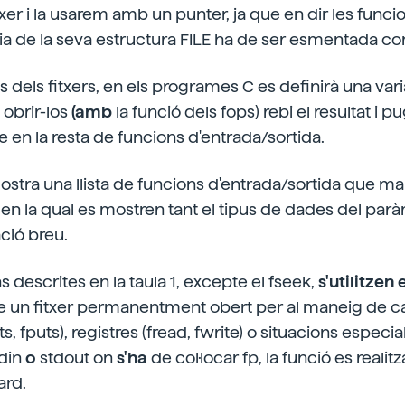
txer i la usarem amb un punter, ja que en dir les func
ncia de la seva estructura FILE ha de ser esmentada 
'ús dels fitxers, en els programes C es definirà una var
 obrir-los
(amb
la funció dels fops) rebi el resultat i pu
en la resta de funcions d'entrada/sortida.
 mostra una llista de funcions d'entrada/sortida que 
, en la qual es mostren tant el tipus de dades del parà
ció breu.
s descrites en la taula 1, excepte el fseek,
s'utilitzen 
e un fitxer permanentment obert per al maneig de ca
ets, fputs), registres (fread, fwrite) o situacions especials
din
o
stdout on
s'ha
de col·locar fp, la funció es realit
ard.