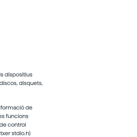
ls dispositius
(discos, disquets,
informació de
es funcions
de control
xer stdio.h)