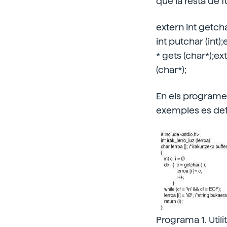
que la resta de f
extern int getcha
int putchar (int)
* gets (char*);ex
(char*);
En els programes
exemples es defin
Programa 1. Utili