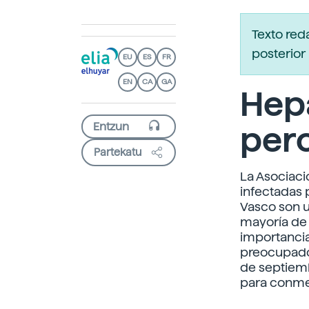
Texto red
posterior 
EU
ES
FR
EN
CA
GA
Hepa
per
Partekatu
La Asociaci
infectadas 
Vasco son u
mayoría de 
importanci
preocupados
de septiemb
para conmem