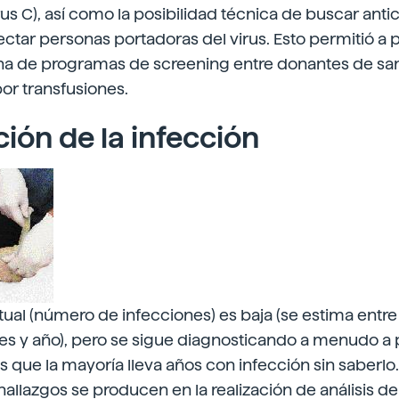
s C), así como la posibilidad técnica de buscar ant
ctar personas portadoras del virus. Esto permitió a pa
a de programas de screening entre donantes de san
 por transfusiones.
ión de la infección
tual (número de infecciones) es baja (se estima entre 
tes y año), pero se sigue diagnosticando a menudo a
los que la mayoría lleva años con infección sin saberl
hallazgos se producen en la realización de análisis d