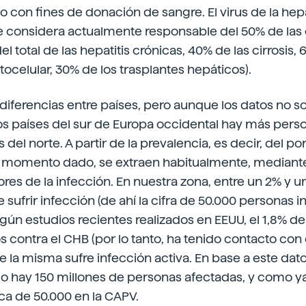
 con fines de donación de sangre. El virus de la hepat
e considera actualmente responsable del 50% de la
l total de las hepatitis crónicas, 40% de las cirrosis,
celular, 30% de los trasplantes hepáticos).
iferencias entre países, pero aunque los datos no s
os países del sur de Europa occidental hay más pers
 del norte. A partir de la prevalencia, es decir, del p
 momento dado, se extraen habitualmente, mediante
ores de la infección. En nuestra zona, entre un 2% y un
sufrir infección (de ahí la cifra de 50.000 personas 
egún estudios recientes realizados en EEUU, el 1,8% de
 contra el CHB (por lo tanto, ha tenido contacto con el
e la misma sufre infección activa. En base a este dat
o hay 150 millones de personas afectadas, y como ya
a de 50.000 en la CAPV.