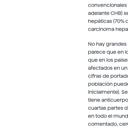
convencionales o
adelante CHB) s
hepáticas (70% de
carcinoma hepato
No hay grandes d
parece que en l
que en los países
afectados en un
cifras de portad
población puede 
inicialmente). S
tiene anticuerpos
cuartas partes d
en todo el mund
comentado, cerc