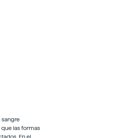
a sangre
r que las formas
tados. En el