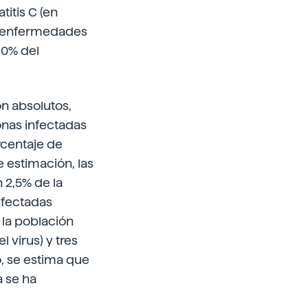
itis C (en
s enfermedades
 60% del
on absolutos,
onas infectadas
orcentaje de
 estimación, las
 2,5% de la
infectadas
 la población
 virus) y tres
o, se estima que
 se ha