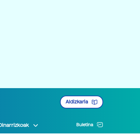
Aldizkaria
Oinarrizkoak
Buletina