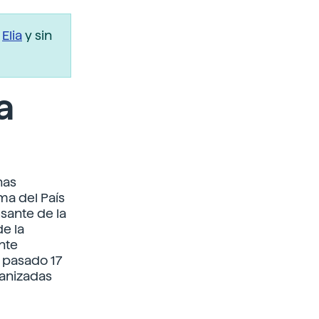
r
Elia
y sin
a
nas
ma del País
sante de la
e la
nte
 pasado 17
ganizadas