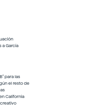
nuación
s a García
B” para las
egún el resto de
las
n California
 creativo