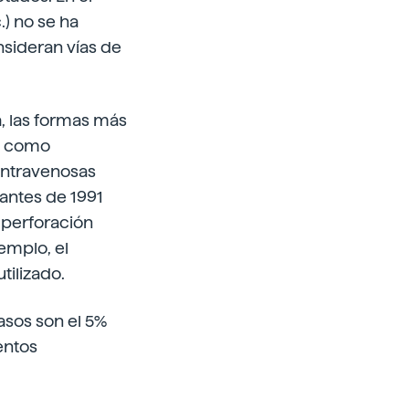
.) no se ha
sideran vías de
a, las formas más
as como
intravenosas
 antes de 1991
e perforación
emplo, el
tilizado.
asos son el 5%
entos