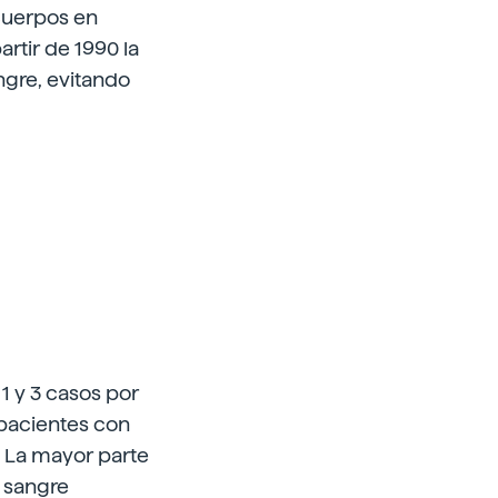
icuerpos en
rtir de 1990 la
gre, evitando
1 y 3 casos por
 pacientes con
o. La mayor parte
e sangre