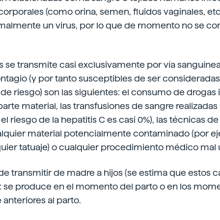
 corporales (como orina, semen, fluidos vaginales, etc
almente un virus, por lo que de momento no se con
s se transmite casi exclusivamente por vía sanguíne
ontagio (y por tanto susceptibles de ser considerad
de riesgo) son las siguientes: el consumo de drogas 
te material, las transfusiones de sangre realizadas
 el riesgo de la hepatitis C es casi 0%), las técnicas d
lquier material potencialmente contaminado (por ej
quier tatuaje) o cualquier procedimiento médico mal u
 transmitir de madre a hijos (se estima que estos c
d): se produce en el momento del parto o en los mom
nteriores al parto.