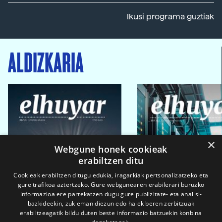
Ikusi programa guztiak
ALDIZKARIA
×
Webgune honek cookieak
erabiltzen ditu
Cookieak erabiltzen ditugu edukia, iragarkiak pertsonalizatzeko eta
gure trafikoa aztertzeko. Gure webgunearen erabilerari buruzko
informazioa ere partekatzen dugu gure publizitate- eta analisi-
bazkideekin, zuk eman diezun edo haiek beren zerbitzuak
erabiltzeagatik bildu duten beste informazio batzuekin konbina