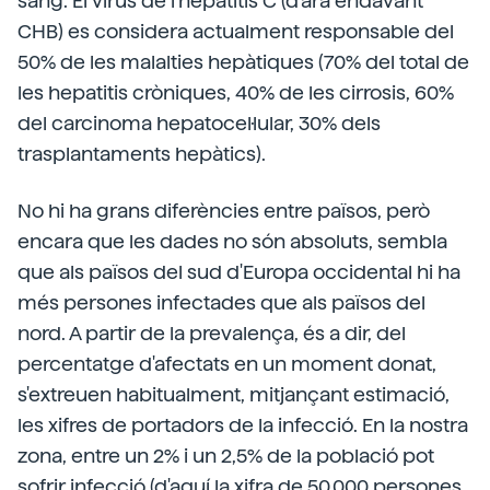
sang. El virus de l'hepatitis C (d'ara endavant
CHB) es considera actualment responsable del
50% de les malalties hepàtiques (70% del total de
les hepatitis cròniques, 40% de les cirrosis, 60%
del carcinoma hepatocel·lular, 30% dels
trasplantaments hepàtics).
No hi ha grans diferències entre països, però
encara que les dades no són absoluts, sembla
que als països del sud d'Europa occidental hi ha
més persones infectades que als països del
nord. A partir de la prevalença, és a dir, del
percentatge d'afectats en un moment donat,
s'extreuen habitualment, mitjançant estimació,
les xifres de portadors de la infecció. En la nostra
zona, entre un 2% i un 2,5% de la població pot
sofrir infecció (d'aquí la xifra de 50.000 persones