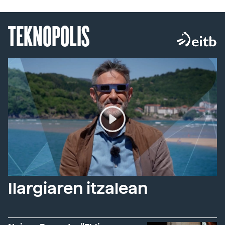
TEKNOPOLIS
Ilargiaren itzalean