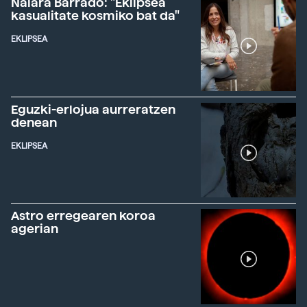
Naiara Barrado: "Eklipsea
kasualitate kosmiko bat da"
EKLIPSEA
Eguzki-erlojua aurreratzen
denean
EKLIPSEA
Astro erregearen koroa
agerian