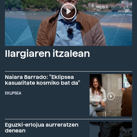
Ilargiaren itzalean
Naiara Barrado: "Eklipsea
kasualitate kosmiko bat da"
EKLIPSEA
Eguzki-erlojua aurreratzen
denean