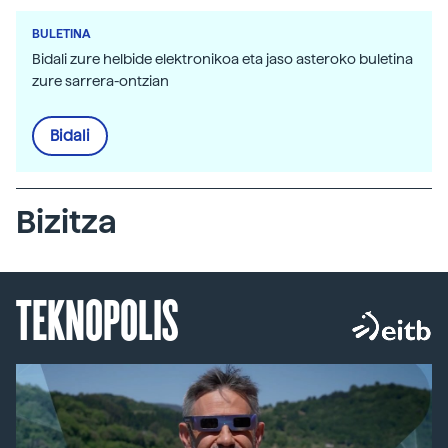
BULETINA
Bidali zure helbide elektronikoa eta jaso asteroko buletina
zure sarrera-ontzian
Bidali
Bizitza
TEKNOPOLIS