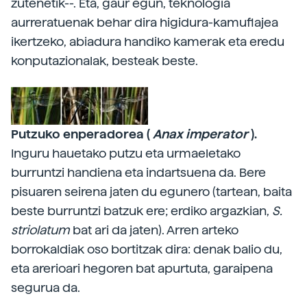
zutenetik--. Eta, gaur egun, teknologia
aurreratuenak behar dira higidura-kamuflajea
ikertzeko, abiadura handiko kamerak eta eredu
konputazionalak, besteak beste.
Putzuko enperadorea (
Anax imperator
).
Inguru hauetako putzu eta urmaeletako
burruntzi handiena eta indartsuena da. Bere
pisuaren seirena jaten du egunero (tartean, baita
beste burruntzi batzuk ere; erdiko argazkian,
S.
striolatum
bat ari da jaten). Arren arteko
borrokaldiak oso bortitzak dira: denak balio du,
eta arerioari hegoren bat apurtuta, garaipena
segurua da.