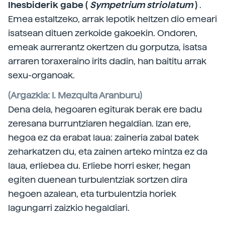
Ihesbiderik gabe (
Sympetrium striolatum
)
.
Emea estaltzeko, arrak lepotik heltzen dio emeari
isatsean dituen zerkoide gakoekin. Ondoren,
emeak aurrerantz okertzen du gorputza, isatsa
arraren toraxeraino irits dadin, han baititu arrak
sexu-organoak.
(Argazkia: I. Mezquita Aranburu)
Dena dela, hegoaren egiturak berak ere badu
zeresana burruntziaren hegaldian. Izan ere,
hegoa ez da erabat laua: zaineria zabal batek
zeharkatzen du, eta zainen arteko mintza ez da
laua, erliebea du. Erliebe horri esker, hegan
egiten duenean turbulentziak sortzen dira
hegoen azalean, eta turbulentzia horiek
lagungarri zaizkio hegaldiari.