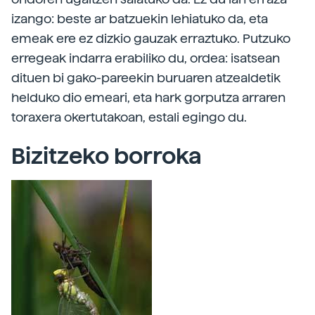
izango: beste ar batzuekin lehiatuko da, eta
emeak ere ez dizkio gauzak erraztuko. Putzuko
erregeak indarra erabiliko du, ordea: isatsean
dituen bi gako-pareekin buruaren atzealdetik
helduko dio emeari, eta hark gorputza arraren
toraxera okertutakoan, estali egingo du.
Bizitzeko borroka