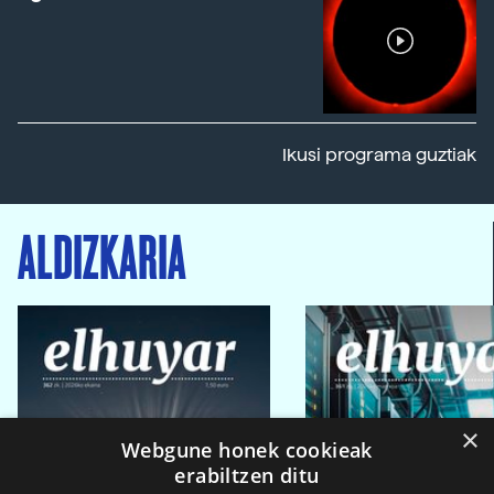
Ikusi programa guztiak
ALDIZKARIA
×
Webgune honek cookieak
erabiltzen ditu