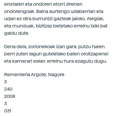
eroriaren eta ondoren etorri zirenen
ondorengoak. Baina aurtengo udaberrian eta
udan ez dira burruntzi gazteak jaioko. Alegiak,
eta munduak, bizitzaz betetako erreinu txiki bat
galdu dute.
Dena dela, zorionekoak izan gara: putzu haren
berri zuten lagun gutxietako baten oroitzapenei
eta kamerari esker, erreinu hura ezagutu dugu.
Rementeria Argote, Nagore
3
240
2008
3
031