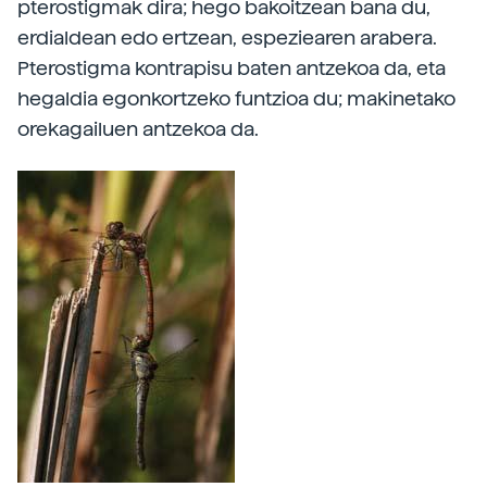
pterostigmak dira; hego bakoitzean bana du,
erdialdean edo ertzean, espeziearen arabera.
Pterostigma kontrapisu baten antzekoa da, eta
hegaldia egonkortzeko funtzioa du; makinetako
orekagailuen antzekoa da.