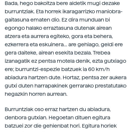
Bada, hego bakoitza bere aldetik mugi dezake
burruntziak. Eta horrek ikaragarrizko maniobra-
gaitasuna ematen dio. Ez dira munduan bi
egongo halako erraztasuna dutenak airean
atzera eta aurrera egiteko, gora eta behera,
ezkerrera eta eskuinera... are gehiago, geldi ere
gera daiteke, airean esekita bezala. Trebea
izanagatik ez pentsa motela denik, ezta gutxiago
ere; burruntzi-espezie batzuek ia 60 km/h
abiadura hartzen dute. Hortaz, pentsa zer aukera
gutxi duten harrapakinek gerrarako prestatutako
hegazkin horren aurrean.
Burruntziak oso erraz hartzen du abiadura,
denbora gutxian. Hegoetan dituen egitura
batzuei zor die gehienbat hori. Egitura horiek