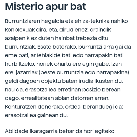
Misterio apur bat
Burruntziaren hegaldia eta ehiza-teknika nahiko
konplexuak dira, eta, dirudienez, oraindik
azalpenik ez duten hainbat trebezia ditu
burruntziak. Esate baterako, burruntzi arra gai da
eme bati, ar lehiakide bati edo harrapakin bati
hurbiltzeko, horiek ohartu ere egin gabe. Izan
ere, jazarriak (beste burruntzia edo harrapakina)
geldi dagoen objektu baten irudia ikusten du,
hau da, erasotzailea erretinan posizio berean
dago, errealitatean abian datorren arren.
Konturatzen denerako, ordea, beranduegi da:
erasotzailea gainean du.
Abildade ikaragarria behar da hori egiteko