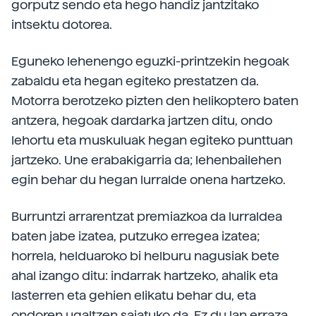
gorputz sendo eta hego handiz jantzitako
intsektu dotorea.
Eguneko lehenengo eguzki-printzekin hegoak
zabaldu eta hegan egiteko prestatzen da.
Motorra berotzeko pizten den helikoptero baten
antzera, hegoak dardarka jartzen ditu, ondo
lehortu eta muskuluak hegan egiteko punttuan
jartzeko. Une erabakigarria da; lehenbailehen
egin behar du hegan lurralde onena hartzeko.
Burruntzi arrarentzat premiazkoa da lurraldea
baten jabe izatea, putzuko erregea izatea;
horrela, helduaroko bi helburu nagusiak bete
ahal izango ditu: indarrak hartzeko, ahalik eta
lasterren eta gehien elikatu behar du, eta
ondoren ugaltzen saiatuko da. Ez du lan erraza