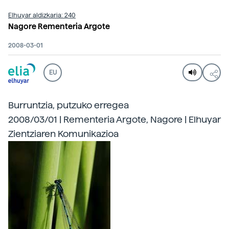
Elhuyar aldizkaria: 240
Nagore Rementeria Argote
2008-03-01
EU
Burruntzia, putzuko erregea
2008/03/01 | Rementeria Argote, Nagore | Elhuyar
Zientziaren Komunikazioa