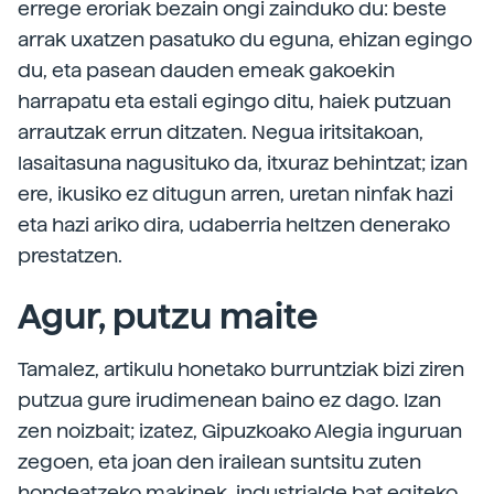
errege eroriak bezain ongi zainduko du: beste
arrak uxatzen pasatuko du eguna, ehizan egingo
du, eta pasean dauden emeak gakoekin
harrapatu eta estali egingo ditu, haiek putzuan
arrautzak errun ditzaten. Negua iritsitakoan,
lasaitasuna nagusituko da, itxuraz behintzat; izan
ere, ikusiko ez ditugun arren, uretan ninfak hazi
eta hazi ariko dira, udaberria heltzen denerako
prestatzen.
Agur, putzu maite
Tamalez, artikulu honetako burruntziak bizi ziren
putzua gure irudimenean baino ez dago. Izan
zen noizbait; izatez, Gipuzkoako Alegia inguruan
zegoen, eta joan den irailean suntsitu zuten
hondeatzeko makinek, industrialde bat egiteko.