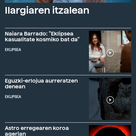
Ilargiaren itzalean
Naiara Barrado: "Eklipsea
kasualitate kosmiko bat da"
EKLIPSEA
Eguzki-erlojua aurreratzen
denean
EKLIPSEA
Astro erregearen koroa
agerian