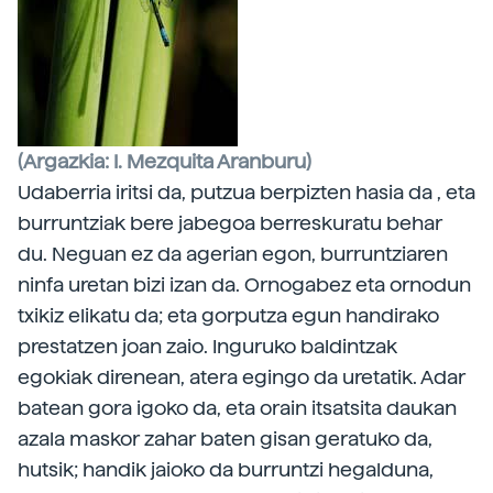
(Argazkia: I. Mezquita Aranburu)
Udaberria iritsi da, putzua berpizten hasia da
, eta
burruntziak bere jabegoa berreskuratu behar
du. Neguan ez da agerian egon, burruntziaren
ninfa uretan bizi izan da. Ornogabez eta ornodun
txikiz elikatu da; eta gorputza egun handirako
prestatzen joan zaio. Inguruko baldintzak
egokiak direnean, atera egingo da uretatik. Adar
batean gora igoko da, eta orain itsatsita daukan
azala maskor zahar baten gisan geratuko da,
hutsik; handik jaioko da burruntzi hegalduna,