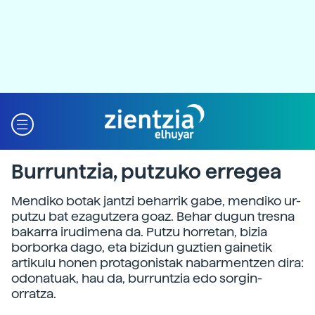
Burruntzia, putzuko erregea
Mendiko botak jantzi beharrik gabe, mendiko ur-
putzu bat ezagutzera goaz. Behar dugun tresna
bakarra irudimena da. Putzu horretan, bizia
borborka dago, eta bizidun guztien gainetik
artikulu honen protagonistak nabarmentzen dira:
odonatuak, hau da, burruntzia edo sorgin-
orratza.