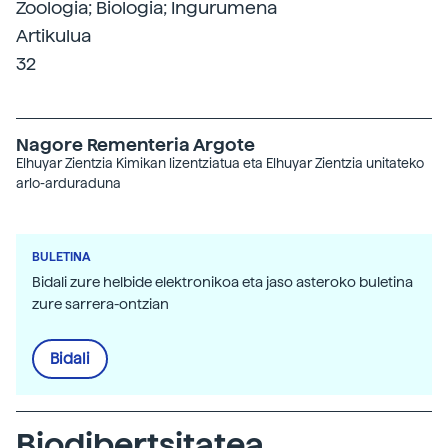
Zoologia; Biologia; Ingurumena
Artikulua
32
Nagore Rementeria Argote
Elhuyar Zientzia
Kimikan lizentziatua eta Elhuyar Zientzia unitateko
arlo-arduraduna
BULETINA
Bidali zure helbide elektronikoa eta jaso asteroko buletina
zure sarrera-ontzian
Bidali
Biodibertsitatea