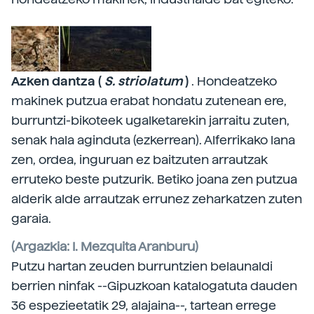
Azken dantza (
S. striolatum
)
. Hondeatzeko
makinek putzua erabat hondatu zutenean ere,
burruntzi-bikoteek ugalketarekin jarraitu zuten,
senak hala aginduta (ezkerrean). Alferrikako lana
zen, ordea, inguruan ez baitzuten arrautzak
erruteko beste putzurik. Betiko joana zen putzua
alderik alde arrautzak errunez zeharkatzen zuten
garaia.
(Argazkia: I. Mezquita Aranburu)
Putzu hartan zeuden burruntzien belaunaldi
berrien ninfak --Gipuzkoan katalogatuta dauden
36 espezieetatik 29, alajaina--, tartean errege