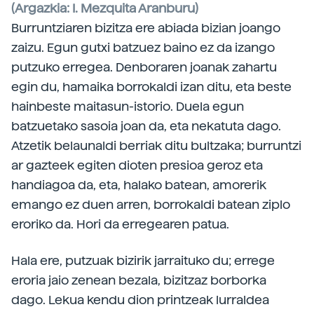
(Argazkia: I. Mezquita Aranburu)
Burruntziaren bizitza ere abiada bizian joango
zaizu. Egun gutxi batzuez baino ez da izango
putzuko erregea. Denboraren joanak zahartu
egin du, hamaika borrokaldi izan ditu, eta beste
hainbeste maitasun-istorio. Duela egun
batzuetako sasoia joan da, eta nekatuta dago.
Atzetik belaunaldi berriak ditu bultzaka; burruntzi
ar gazteek egiten dioten presioa geroz eta
handiagoa da, eta, halako batean, amorerik
emango ez duen arren, borrokaldi batean ziplo
eroriko da. Hori da erregearen patua.
Hala ere, putzuak bizirik jarraituko du; errege
eroria jaio zenean bezala, bizitzaz borborka
dago. Lekua kendu dion printzeak lurraldea