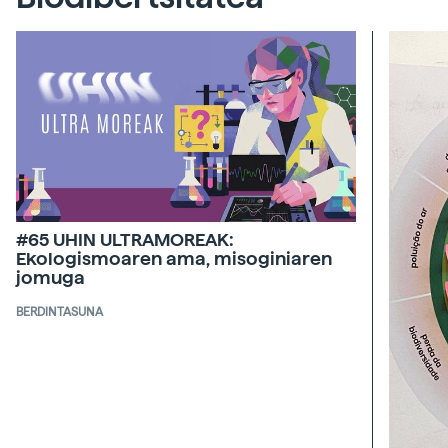
#65 UHIN ULTRAMOREAK:
Ekologismoaren ama, misoginiaren
jomuga
BERDINTASUNA