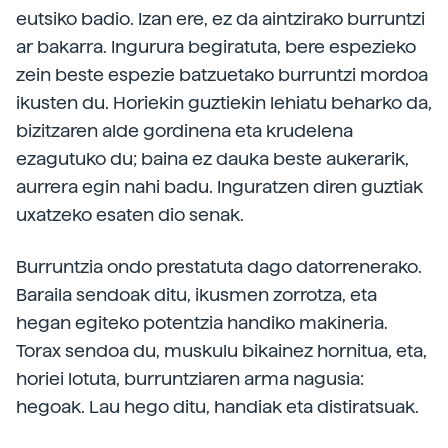
eutsiko badio. Izan ere, ez da aintzirako burruntzi
ar bakarra. Ingurura begiratuta, bere espezieko
zein beste espezie batzuetako burruntzi mordoa
ikusten du. Horiekin guztiekin lehiatu beharko da,
bizitzaren alde gordinena eta krudelena
ezagutuko du; baina ez dauka beste aukerarik,
aurrera egin nahi badu. Inguratzen diren guztiak
uxatzeko esaten dio senak.
Burruntzia ondo prestatuta dago datorrenerako.
Baraila sendoak ditu, ikusmen zorrotza, eta
hegan egiteko potentzia handiko makineria.
Torax sendoa du, muskulu bikainez hornitua, eta,
horiei lotuta, burruntziaren arma nagusia:
hegoak. Lau hego ditu, handiak eta distiratsuak.