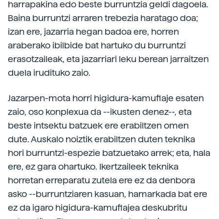
harrapakina edo beste burruntzia geldi dagoela.
Baina burruntzi arraren trebezia haratago doa;
izan ere, jazarria hegan badoa ere, horren
araberako ibilbide bat hartuko du burruntzi
erasotzaileak, eta jazarriari leku berean jarraitzen
duela irudituko zaio.
Jazarpen-mota horri higidura-kamuflaje esaten
zaio, oso konplexua da --ikusten denez--, eta
beste intsektu batzuek ere erabiltzen omen
dute. Auskalo noiztik erabiltzen duten teknika
hori burruntzi-espezie batzuetako arrek; eta, hala
ere, ez gara ohartuko. Ikertzaileek teknika
horretan erreparatu zutela ere ez da denbora
asko --burruntziaren kasuan, hamarkada bat ere
ez da igaro higidura-kamuflajea deskubritu