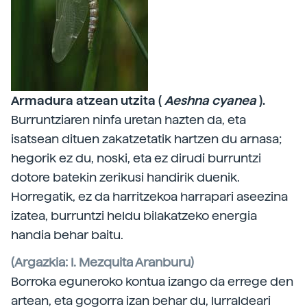
Armadura atzean utzita (
Aeshna cyanea
).
Burruntziaren ninfa uretan hazten da, eta
isatsean dituen zakatzetatik hartzen du arnasa;
hegorik ez du, noski, eta ez dirudi burruntzi
dotore batekin zerikusi handirik duenik.
Horregatik, ez da harritzekoa harrapari aseezina
izatea, burruntzi heldu bilakatzeko energia
handia behar baitu.
(Argazkia: I. Mezquita Aranburu)
Borroka eguneroko kontua izango da errege den
artean, eta gogorra izan behar du, lurraldeari