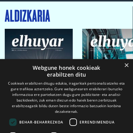
ALDIZKARIA
×
Webgune honek cookieak
erabiltzen ditu
Cookieak erabiltzen ditugu edukia, iragarkiak pertsonalizatzeko eta
gure trafikoa aztertzeko. Gure webgunearen erabilerari buruzko
informazioa ere partekatzen dugu gure publizitate- eta analisi-
bazkideekin, zuk eman diezun edo haiek beren zerbitzuak
erabiltzeagatik bildu duten beste informazio batzuekin konbina
dezaketenak.
BEHAR-BEHARREZKOA
ERRENDIMENDUA