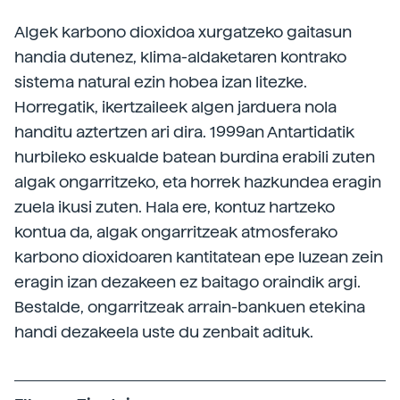
Algek karbono dioxidoa xurgatzeko gaitasun
handia dutenez, klima-aldaketaren kontrako
sistema natural ezin hobea izan litezke.
Horregatik, ikertzaileek algen jarduera nola
handitu aztertzen ari dira. 1999an Antartidatik
hurbileko eskualde batean burdina erabili zuten
algak ongarritzeko, eta horrek hazkundea eragin
zuela ikusi zuten. Hala ere, kontuz hartzeko
kontua da, algak ongarritzeak atmosferako
karbono dioxidoaren kantitatean epe luzean zein
eragin izan dezakeen ez baitago oraindik argi.
Bestalde, ongarritzeak arrain-bankuen etekina
handi dezakeela uste du zenbait adituk.