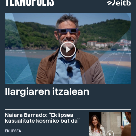
Ilargiaren itzalean
Naiara Barrado: "Eklipsea
kasualitate kosmiko bat da"
EKLIPSEA