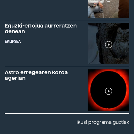
Eguzki-erlojua aurreratzen
denean
EKLIPSEA
Astro erregearen koroa
agerian
Ikusi programa guztiak