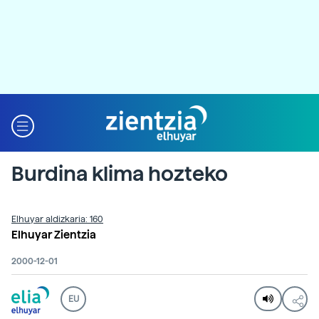
Burdina klima hozteko
Elhuyar aldizkaria: 160
Elhuyar Zientzia
2000-12-01
EU