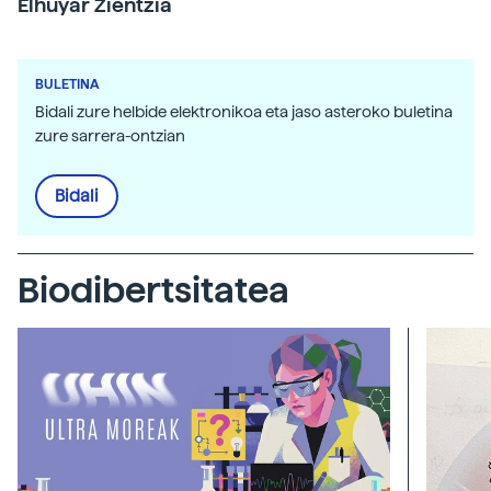
Elhuyar Zientzia
BULETINA
Bidali zure helbide elektronikoa eta jaso asteroko buletina
zure sarrera-ontzian
Bidali
Biodibertsitatea