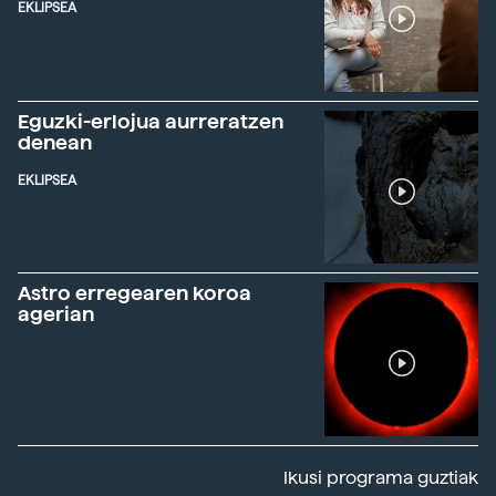
EKLIPSEA
Eguzki-erlojua aurreratzen
denean
EKLIPSEA
Astro erregearen koroa
agerian
Ikusi programa guztiak