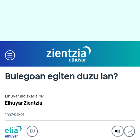
Bulegoan egiten duzu lan?
Elhuyar aldizkaria: 117
Elhuyar Zientzia
1997-03-01
EU