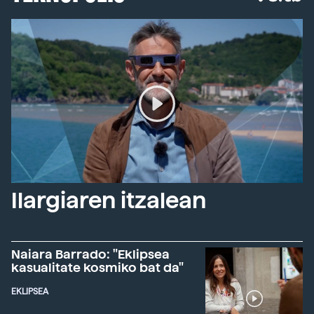
Ilargiaren itzalean
Naiara Barrado: "Eklipsea
kasualitate kosmiko bat da"
EKLIPSEA