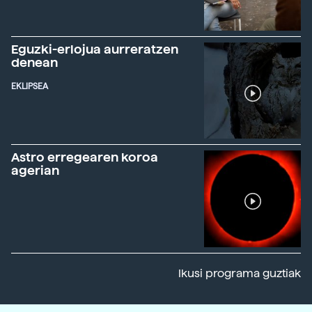
Eguzki-erlojua aurreratzen
denean
EKLIPSEA
Astro erregearen koroa
agerian
Ikusi programa guztiak