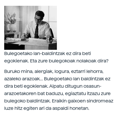
Bulegoetako lan-baldintzak ez dira beti
egokienak. Eta zure bulegokoak nolakoak dira?
Buruko mina, alergiak, logura, eztarri lehorra,
azaleko arazoak... Bulegoetako lan baldintzak ez
dira beti egokienak. Aipatu ditugun osasun-
arazoetakoren bat baduzu, egiaztatu itzazu zure
bulegoko baldintzak. Eraikin gaixoen sindromeaz
luze hitz egiten ari da aspaldi honetan.