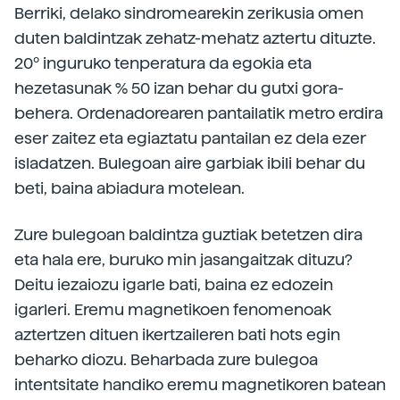
Berriki, delako sindromearekin zerikusia omen
duten baldintzak zehatz-mehatz aztertu dituzte.
20º inguruko tenperatura da egokia eta
hezetasunak % 50 izan behar du gutxi gora-
behera. Ordenadorearen pantailatik metro erdira
eser zaitez eta egiaztatu pantailan ez dela ezer
isladatzen. Bulegoan aire garbiak ibili behar du
beti, baina abiadura motelean.
Zure bulegoan baldintza guztiak betetzen dira
eta hala ere, buruko min jasangaitzak dituzu?
Deitu iezaiozu igarle bati, baina ez edozein
igarleri. Eremu magnetikoen fenomenoak
aztertzen dituen ikertzaileren bati hots egin
beharko diozu. Beharbada zure bulegoa
intentsitate handiko eremu magnetikoren batean