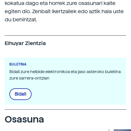
kokatua dago eta horrek zure osasunari kalte
egiten dio. Zenbait ikertzailek edo aztik hala uste
du behintzat.
Elhuyar Zientzia
BULETINA
Bidali zure helbide elektronikoa eta jaso asteroko buletina
zure sarrera-ontzian
Bidali
Osasuna