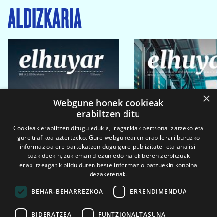
ALDIZKARIA
×
Webgune honek cookieak
erabiltzen ditu
Cookieak erabiltzen ditugu edukia, iragarkiak pertsonalizatzeko eta
gure trafikoa aztertzeko. Gure webgunearen erabilerari buruzko
informazioa ere partekatzen dugu gure publizitate- eta analisi-
bazkideekin, zuk eman diezun edo haiek beren zerbitzuak
erabiltzeagatik bildu duten beste informazio batzuekin konbina
dezaketenak.
BEHAR-BEHARREZKOA
ERRENDIMENDUA
BIDERATZEA
FUNTZIONALTASUNA
2026ko eka. 1a
2026ko mar. 1a