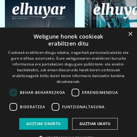
×
Webgune honek cookieak
erabiltzen ditu
Cookieak erabiltzen ditugu edukia, iragarkiak pertsonalizatzeko eta
gure trafikoa aztertzeko. Gure webgunearen erabilerari buruzko
informazioa ere partekatzen dugu gure publizitate- eta analisi-
bazkideekin, zuk eman diezun edo haiek beren zerbitzuak
erabiltzeagatik bildu duten beste informazio batzuekin konbina
dezaketenak.
BEHAR-BEHARREZKOA
ERRENDIMENDUA
BIDERATZEA
FUNTZIONALTASUNA
2026ko eka. 1a
2026ko mar. 1a
GUZTIAK ONARTU
GUZTIAK UKATU