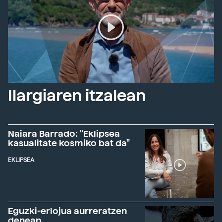
Ilargiaren itzalean
Naiara Barrado: "Eklipsea
kasualitate kosmiko bat da"
EKLIPSEA
Eguzki-erlojua aurreratzen
denean