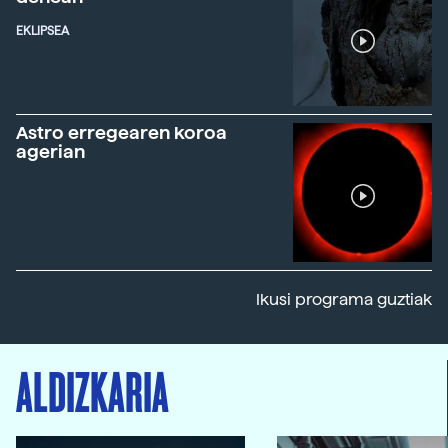
EKLIPSEA
Astro erregearen koroa
agerian
Ikusi programa guztiak
ALDIZKARIA