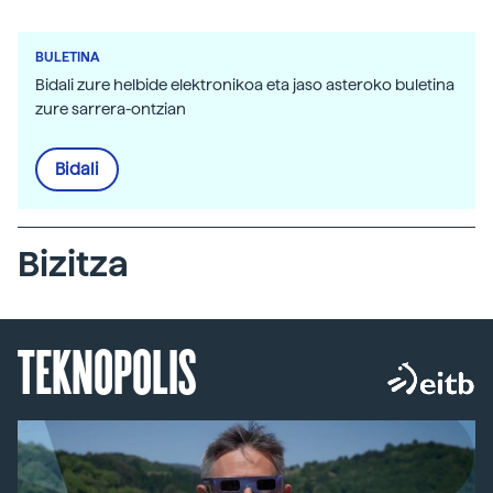
BULETINA
Bidali zure helbide elektronikoa eta jaso asteroko buletina
zure sarrera-ontzian
Bidali
Bizitza
TEKNOPOLIS