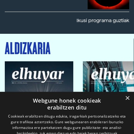
Ikusi programa guztiak
ALDIZKARIA
×
Webgune honek cookieak
erabiltzen ditu
Cookieak erabiltzen ditugu edukia, iragarkiak pertsonalizatzeko eta
gure trafikoa aztertzeko. Gure webgunearen erabilerari buruzko
informazioa ere partekatzen dugu gure publizitate- eta analisi-
bazkideekin, zuk eman diezun edo haiek beren zerbitzuak