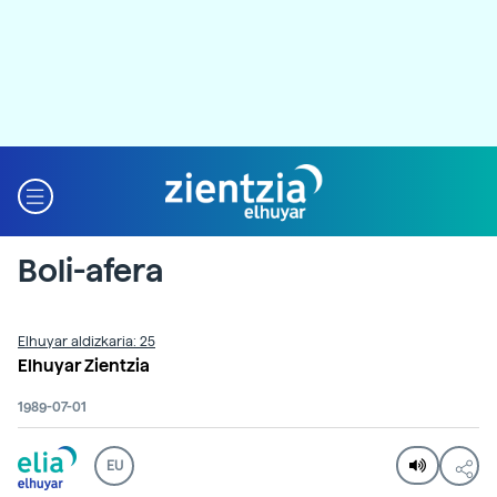
Boli-afera
Elhuyar aldizkaria: 25
Elhuyar Zientzia
1989-07-01
EU