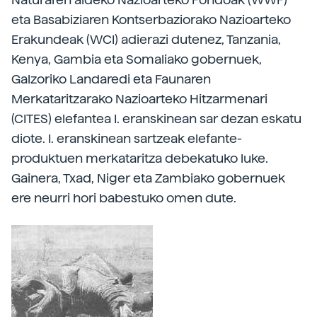
eta Basabiziaren Kontserbaziorako Nazioarteko
Erakundeak (WCI) adierazi dutenez, Tanzania,
Kenya, Gambia eta Somaliako gobernuek,
Galzoriko Landaredi eta Faunaren
Merkataritzarako Nazioarteko Hitzarmenari
(CITES) elefantea I. eranskinean sar dezan eskatu
diote. I. eranskinean sartzeak elefante-
produktuen merkataritza debekatuko luke.
Gainera, Txad, Niger eta Zambiako gobernuek
ere neurri hori babestuko omen dute.