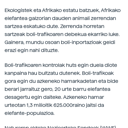
Ekologistek eta Afrikako estatu batzuek, Afrikako
elefantea galzorian dauden animali zerrendan
sartzea eskatuko dute. Zerrenda horretan
sartzeak boli-trafikoaren debekua ekarriko luke.
Gainera, mundu osoan boli-inportazioak geldi
erazi egin nahi dituzte.
Boli-trafikoaren kontrolak huts egin duela diote
kanpaina hau bultzatu dutenek. Boli-trafikoak
gora egin du azkeneko hamarkadetan eta bide
berari jarraituz gero, 20 urte barru elefantea
desagertu egin daiteke. Azkeneko hamar
urteotan 1,3 milioitik 625.000raino jaitsi da
elefante-populazioa.
Naturaren aldeko Nazioarteko Fondoak (WWF)