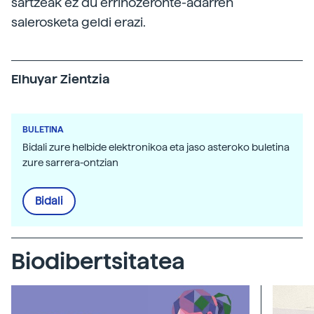
sartzeak ez du errinozeronte-adarren
salerosketa geldi erazi.
Elhuyar Zientzia
BULETINA
Bidali zure helbide elektronikoa eta jaso asteroko buletina
zure sarrera-ontzian
Bidali
Biodibertsitatea