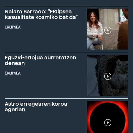
Naiara Barrado: "Eklipsea
kasualitate kosmiko bat da"
EKLIPSEA
Eguzki-erlojua aurreratzen
denean
EKLIPSEA
Astro erregearen koroa
agerian