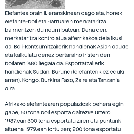
Elefantea orain II. eranskinean dago eta, honek
elefante-boli eta -larruaren merkataritza
baimentzen du neurri batean. Dena den,
merkataritza kontrolatua alferrikakoa dela ikusi
da. Boli-kontsumitzailerik handienak Asian daude
eta kalkulatu denez bertaraino iristen den
boliaren %80 ilegala da. Esportatzailerik
handienak Sudan, Burundi (elefanterik ez eduki
arren), Kongo, Burkina Faso, Zaire eta Tanzania
dira.
Afrikako elefantearen populazioak behera egin
gabe, 50 tona boli esporta daitezke urtero.
1987.ean 300 tona esportatu ziren eta punturik
altuena 1979.ean lortu zen; 900 tona esportatu