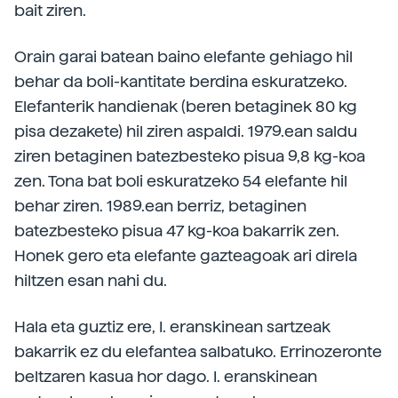
bait ziren.
Orain garai batean baino elefante gehiago hil
behar da boli-kantitate berdina eskuratzeko.
Elefanterik handienak (beren betaginek 80 kg
pisa dezakete) hil ziren aspaldi. 1979.ean saldu
ziren betaginen batezbesteko pisua 9,8 kg-koa
zen. Tona bat boli eskuratzeko 54 elefante hil
behar ziren. 1989.ean berriz, betaginen
batezbesteko pisua 47 kg-koa bakarrik zen.
Honek gero eta elefante gazteagoak ari direla
hiltzen esan nahi du.
Hala eta guztiz ere, I. eranskinean sartzeak
bakarrik ez du elefantea salbatuko. Errinozeronte
beltzaren kasua hor dago. I. eranskinean