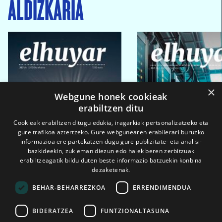
ALDIZKARIA
×
Webgune honek cookieak
erabiltzen ditu
Cookieak erabiltzen ditugu edukia, iragarkiak pertsonalizatzeko eta
gure trafikoa aztertzeko. Gure webgunearen erabilerari buruzko
informazioa ere partekatzen dugu gure publizitate- eta analisi-
bazkideekin, zuk eman diezun edo haiek beren zerbitzuak
erabiltzeagatik bildu duten beste informazio batzuekin konbina
dezaketenak.
BEHAR-BEHARREZKOA
ERRENDIMENDUA
BIDERATZEA
FUNTZIONALTASUNA
2026ko eka. 1a
2026ko mar. 1a