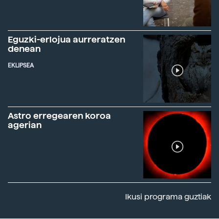
Eguzki-erlojua aurreratzen
denean
EKLIPSEA
Astro erregearen koroa
agerian
Ikusi programa guztiak