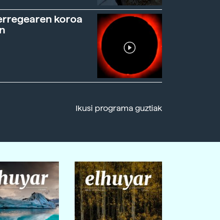
erregearen koroa
n
Ikusi programa guztiak