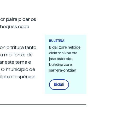
r paira picar os
choques cada
BULETINA
n o tritura tanto
Bidali zure helbide
elektronikoa eta
da moi lonxe de
jaso asteroko
ar este tema e
buletina zure
. O municipio de
sarrera-ontzian
iloto e espérase
Bidali