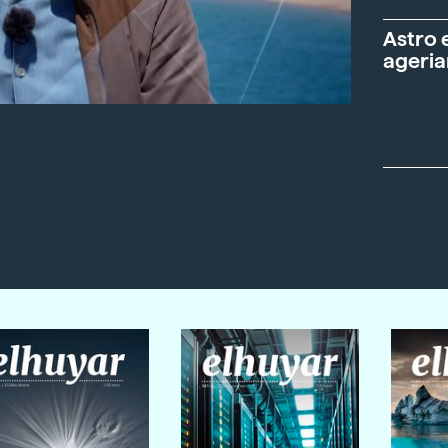
Astro 
ageria