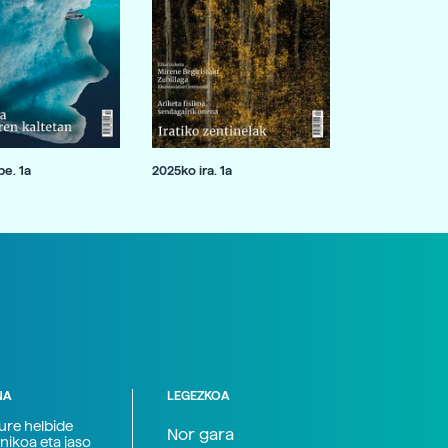
e. 1a
2025ko ira. 1a
NA
LEGEZKOA
zure helbide
Nor gara
nikoa eta jaso