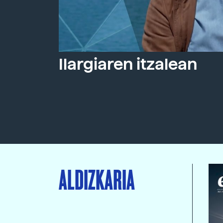
Ilargiaren itzalean
ALDIZKARIA