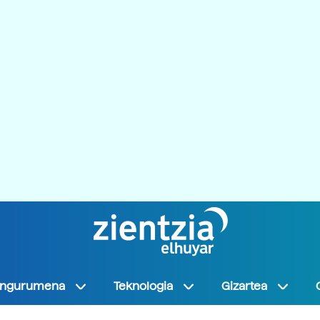
Ingurumena
Teknologia
Gizartea