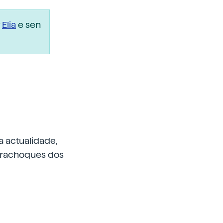
r
Elia
e sen
a actualidade,
parachoques dos