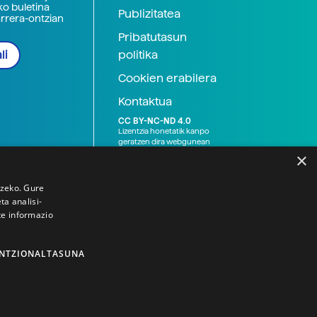
ko buletina
Publizitatea
arrera-ontzian
Pribatutasun
politika
li
Cookien erabilera
Kontaktua
CC BY-NC-ND 4.0
Lizentzia honetatik kanpo
geratzen dira webgunean
argitaratutako baliabide
×
grafikoak (argazki eta
ilustrazioak), baita Elhuyar ez
den bestelako erakunde eta
tzeko. Gure
norbanakoek idatzitakoak
a analisi-
ere. Kanpo-esteken bidez
te informazio
emandako edukiak esteka
horietan agertzen den
lizentziapean daude,
gehienetan copyright-a
NTZIONALTASUNA