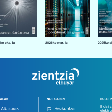
ko eka. 1a
2026ko mar. 1a
2025ko ab
ALAK
NOR GAREN
BULETI
Bidali 
Albisteak
Hezkuntza
elektro