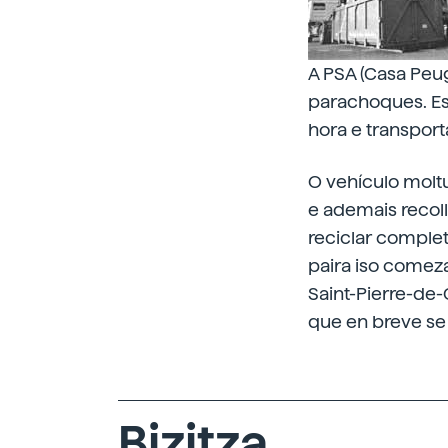
A PSA (Casa Peug
parachoques. Es
hora e transport
O vehículo moltu
e ademais recol
reciclar comple
paira iso comez
Saint-Pierre-de-
que en breve se
Bizitza