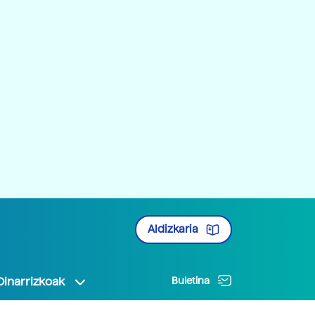
Aldizkaria
Oinarrizkoak
Buletina