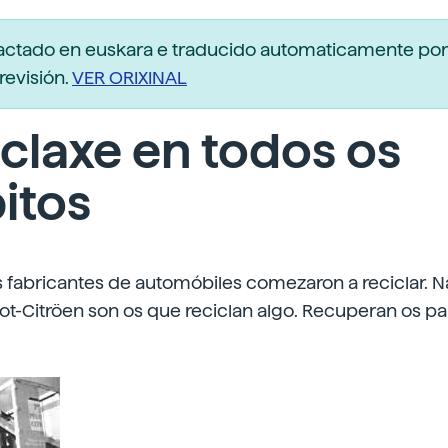
dactado en euskara e traducido automaticamente po
revisión.
VER ORIXINAL
claxe en todos os
itos
s fabricantes de automóbiles comezaron a reciclar. N
ot-Citröen son os que reciclan algo. Recuperan os 