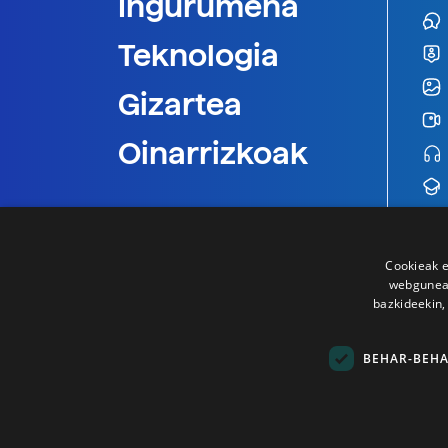
Ingurumena
Teknologia
Gizartea
Oinarrizkoak
Cookieak e
webgunear
bazkideekin,
BEHAR-BEH