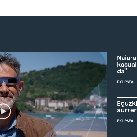
Naiara
kasual
da"
EKLIPSEA
Eguzki
aurre
EKLIPSEA