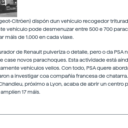
eot-Citröen) dispón dun vehículo recogedor triturado
te vehículo pode desmenuzar entre 500 e 700 para
ar máis de 1.000 en cada viaxe.
rador de Renault pulveriza o detalle, pero o da PSA no
le case novos parachoques. Esta actividade está aín
tamente vehículos vellos. Con todo, PSA quere abord
aron a investigar coa compañía francesa de chatarra
Chandieu, próximo a Lyon, acaba de abrir un centro p
 amplíen 17 máis.