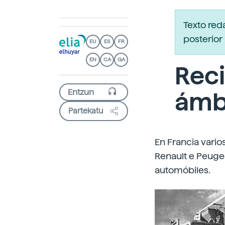
Texto re
posterior 
EU
ES
FR
EN
CA
GA
Reci
ámb
Partekatu
En Francia vario
Renault e Peuge
automóbiles.