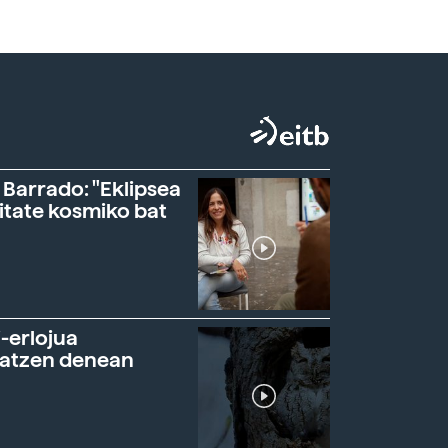
 Barrado: "Eklipsea
itate kosmiko bat
-erlojua
ratzen denean