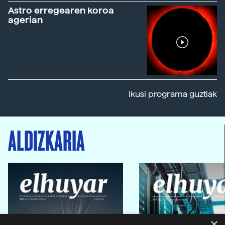
Astro erregearen koroa
agerian
Ikusi programa guztiak
ALDIZKARIA
×