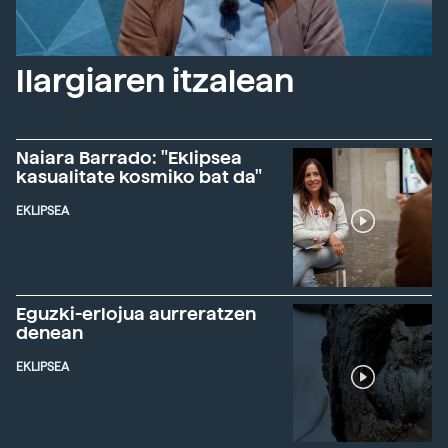
Ilargiaren itzalean
Naiara Barrado: "Eklipsea
kasualitate kosmiko bat da"
EKLIPSEA
Eguzki-erlojua aurreratzen
denean
EKLIPSEA