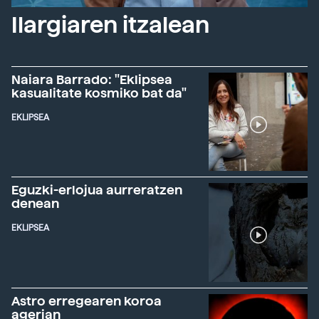
Ilargiaren itzalean
Naiara Barrado: "Eklipsea
kasualitate kosmiko bat da"
EKLIPSEA
Eguzki-erlojua aurreratzen
denean
EKLIPSEA
Astro erregearen koroa
agerian