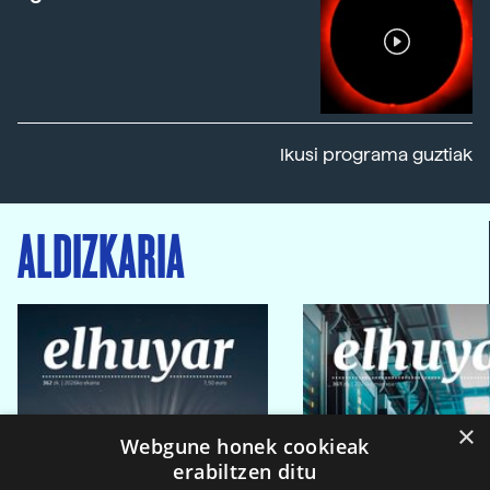
Ikusi programa guztiak
ALDIZKARIA
×
Webgune honek cookieak
erabiltzen ditu