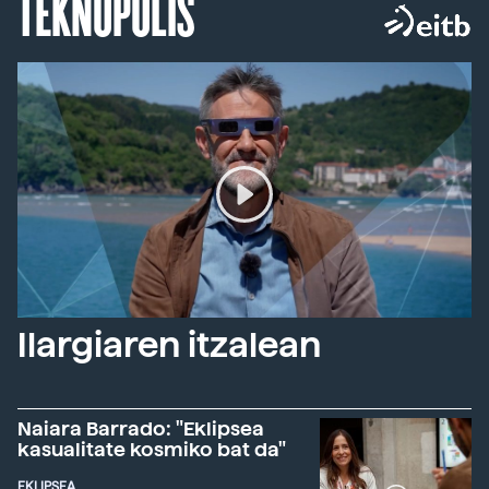
TEKNOPOLIS
Ilargiaren itzalean
Naiara Barrado: "Eklipsea
kasualitate kosmiko bat da"
EKLIPSEA