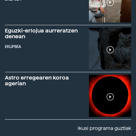
Eguzki-erlojua aurreratzen
denean
EKLIPSEA
Astro erregearen koroa
agerian
Ikusi programa guztiak