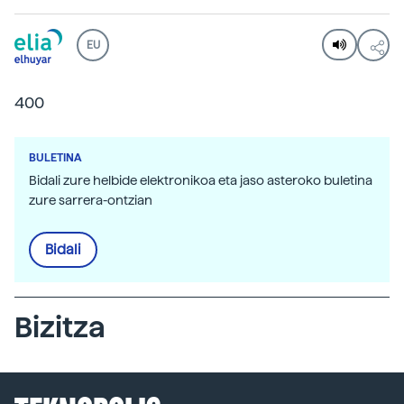
EU
400
BULETINA
Bidali zure helbide elektronikoa eta jaso asteroko buletina
zure sarrera-ontzian
Bidali
Bizitza