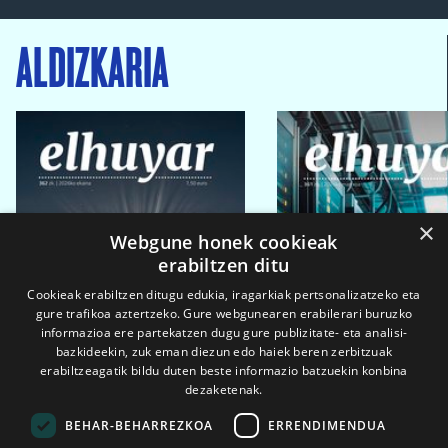
ALDIZKARIA
×
Webgune honek cookieak
erabiltzen ditu
Cookieak erabiltzen ditugu edukia, iragarkiak pertsonalizatzeko eta
gure trafikoa aztertzeko. Gure webgunearen erabilerari buruzko
informazioa ere partekatzen dugu gure publizitate- eta analisi-
bazkideekin, zuk eman diezun edo haiek beren zerbitzuak
erabiltzeagatik bildu duten beste informazio batzuekin konbina
dezaketenak.
BEHAR-BEHARREZKOA
ERRENDIMENDUA