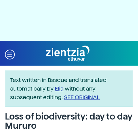
Text written in Basque and translated
automatically by
Elia
without any
subsequent editing.
SEE ORIGINAL
Loss of biodiversity: day to day
Mururo