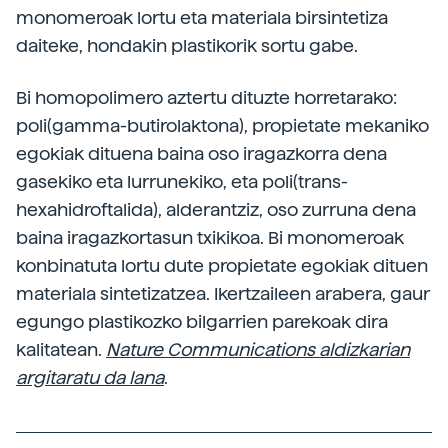
monomeroak lortu eta materiala birsintetiza
daiteke, hondakin plastikorik sortu gabe.
Bi homopolimero aztertu dituzte horretarako:
poli(gamma-butirolaktona), propietate mekaniko
egokiak dituena baina oso iragazkorra dena
gasekiko eta lurrunekiko, eta poli(trans-
hexahidroftalida), alderantziz, oso zurruna dena
baina iragazkortasun txikikoa. Bi monomeroak
konbinatuta lortu dute propietate egokiak dituen
materiala sintetizatzea. Ikertzaileen arabera, gaur
egungo plastikozko bilgarrien parekoak dira
kalitatean.
Nature Communications aldizkarian
argitaratu da lana
.