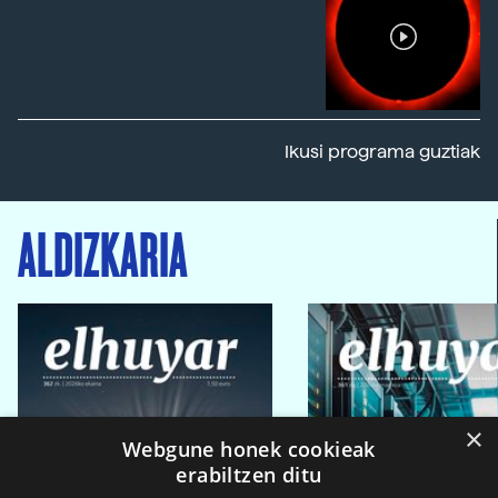
Ikusi programa guztiak
ALDIZKARIA
×
Webgune honek cookieak
erabiltzen ditu