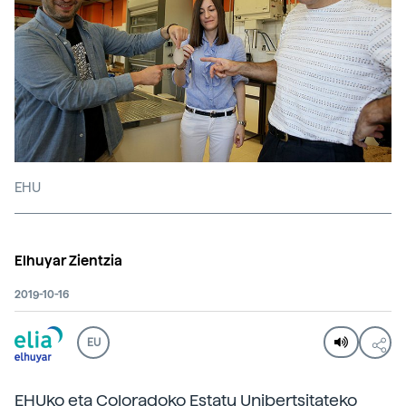
EHU
Elhuyar Zientzia
2019-10-16
EU
EHUko eta Coloradoko Estatu Unibertsitateko