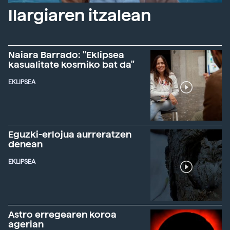
Ilargiaren itzalean
Naiara Barrado: "Eklipsea
kasualitate kosmiko bat da"
EKLIPSEA
Eguzki-erlojua aurreratzen
denean
EKLIPSEA
Astro erregearen koroa
agerian