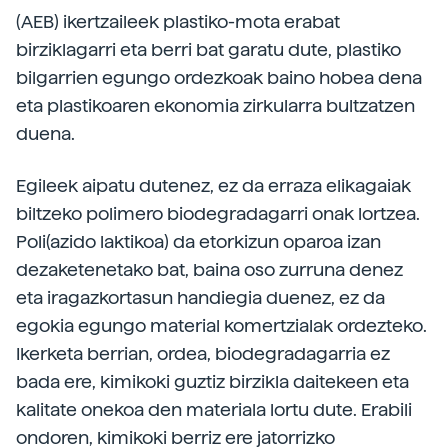
(AEB) ikertzaileek plastiko-mota erabat
birziklagarri eta berri bat garatu dute, plastiko
bilgarrien egungo ordezkoak baino hobea dena
eta plastikoaren ekonomia zirkularra bultzatzen
duena.
Egileek aipatu dutenez, ez da erraza elikagaiak
biltzeko polimero biodegradagarri onak lortzea.
Poli(azido laktikoa) da etorkizun oparoa izan
dezaketenetako bat, baina oso zurruna denez
eta iragazkortasun handiegia duenez, ez da
egokia egungo material komertzialak ordezteko.
Ikerketa berrian, ordea, biodegradagarria ez
bada ere, kimikoki guztiz birzikla daitekeen eta
kalitate onekoa den materiala lortu dute. Erabili
ondoren, kimikoki berriz ere jatorrizko