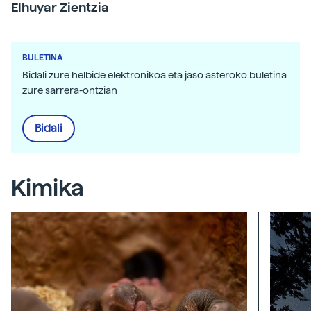
Elhuyar Zientzia
BULETINA
Bidali zure helbide elektronikoa eta jaso asteroko buletina
zure sarrera-ontzian
Bidali
Kimika