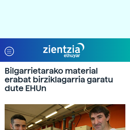
Bilgarrietarako material
erabat birziklagarria garatu
dute EHUn