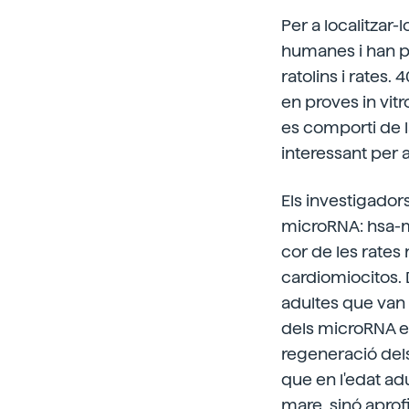
Per a localitzar
humanes i han pr
ratolins i rates.
en proves in vitr
es comporti de l
interessant per a
Els investigador
microRNA: hsa-mi
cor de les rate
cardiomiocitos. 
adultes que van so
dels microRNA en
regeneració del
que en l'edat adu
mare, sinó aprofi