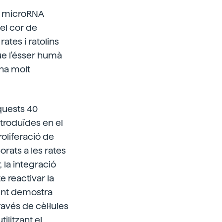
de microRNA
el cor de
ates i ratolins
que l'ésser humà
ina molt
quests 40
troduïdes en el
oliferació de
rats a les rates
, la integració
e reactivar la
ent demostra
avés de cèl·lules
ilitzant el