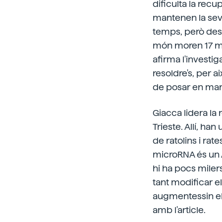
dificulta la rec
mantenen la sev
temps, però desp
món moren 17 mi
afirma l'investi
resoldre's, per
de posar en marx
Giacca lidera la
Trieste. Allí, ha
de ratolins i rate
microRNA és un A
hi ha pocs miler
tant modificar e
augmentessin els
amb l'article.