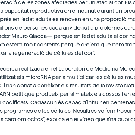
uperació de les zones afectades per un atac al cor. Els
a capacitat reproductiva en el nounat durant un bre
rés en l'edat adulta es renoven en una proporció molt
lions de persones cada any degut a problemes car
gador Mauro Giacca— perquè en l'edat adulta el cor n
 això estem molt contents perquè creiem que hem tr
a la regeneració de cèl·lules del cor”.
 recerca realitzada en el Laboratori de Medicina Mole
n utilitzat els microRNA per a multiplicar les cèl·lules m
s, i han donat a conèixer els resultats de la revista Natu
RN petit que produeix per si mateix els cossos i en
s codificats. Cadascun és capaç d'influir en centenar
ls programes de les cèl·lules. Nosaltres volíem troba
 cardiomiocitos”, explica en el vídeo que s'ha publi