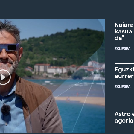
Naiara
kasual
da"
EKLIPSEA
Eguzki
aurre
EKLIPSEA
Astro 
ageria