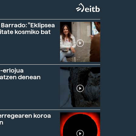
 Barrado: "Eklipsea
itate kosmiko bat
-erlojua
ratzen denean
erregearen koroa
n