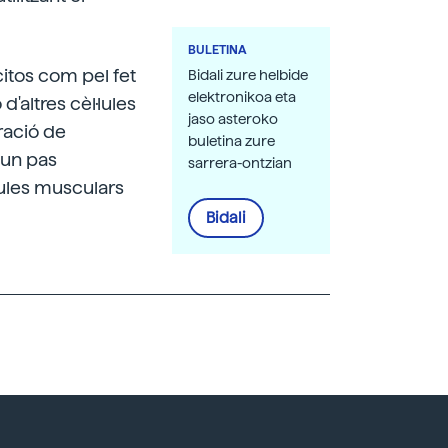
BULETINA
citos com pel fet
Bidali zure helbide
elektronikoa eta
'altres cèl·lules
jaso asteroko
ració de
buletina zure
 un pas
sarrera-ontzian
lules musculars
Bidali