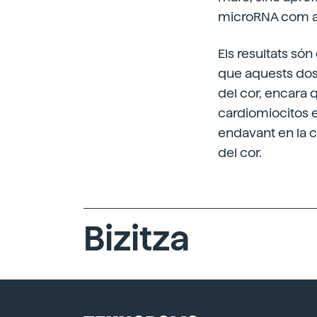
microRNA com a
Els resultats só
que aquests dos m
del cor, encara 
cardiomiocitos e
endavant en la c
del cor.
Bizitza