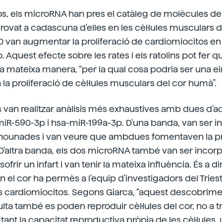
-los, els microRNA han pres el catàleg de molècules 
ovat a cadascuna d'elles en les cèl·lules musculars d
 40 van augmentar la proliferació de cardiomiocitos en r
o. Aquest efecte sobre les rates i els ratolins pot fer 
a mateixa manera, “per la qual cosa podria ser una e
 la proliferació de cèl·lules musculars del cor humà”.
s van realitzar anàlisis més exhaustives amb dues d'a
R-590-3p i hsa-miR-199a-3p. D'una banda, van ser in
s nounades i van veure que ambdues fomentaven la pr
D'altra banda, els dos microRNA també van ser incorpo
frir un infart i van tenir la mateixa influència. És a dir
 el cor ha permès a l'equip d'investigadors del Triest
s cardiomiocitos. Segons Giarca, “aquest descobrim
lta també es poden reproduir cèl·lules del cor, no a tr
tant la capacitat reproductiva pròpia de les cèl·lules, ut