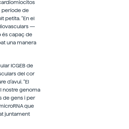
 cardiomiocitos
u període de
 petita. “En el
diovasculars —
o és capaç de
obat una manera
cular ICGEB de
usculars del cor
re d'avui. “El
 el nostre genoma
s de gens i per
r microRNA que
cat juntament