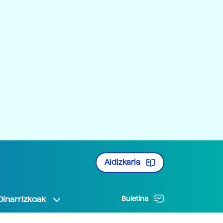
Aldizkaria
Oinarrizkoak
Buletina