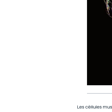
Les cèl·lules mu