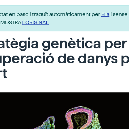
ctat en basc i traduït automàticament per
Elia
i sense 
r. MOSTRA
L’ORIGINAL
atègia genètica per 
peració de danys 
rt