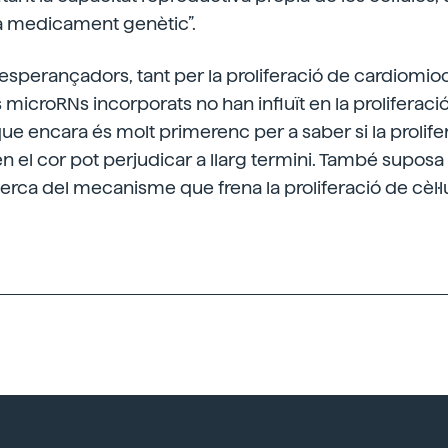
 medicament genètic”.
n esperançadors, tant per la proliferació de cardiomio
icroRNs incorporats no han influït en la proliferació d
que encara és molt primerenc per a saber si la prolife
n el cor pot perjudicar a llarg termini. També suposa
erca del mecanisme que frena la proliferació de cèl·