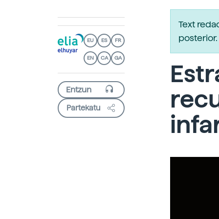
Text reda
posterio
EU
ES
FR
EN
CA
GA
Estr
recu
Partekatu
infa