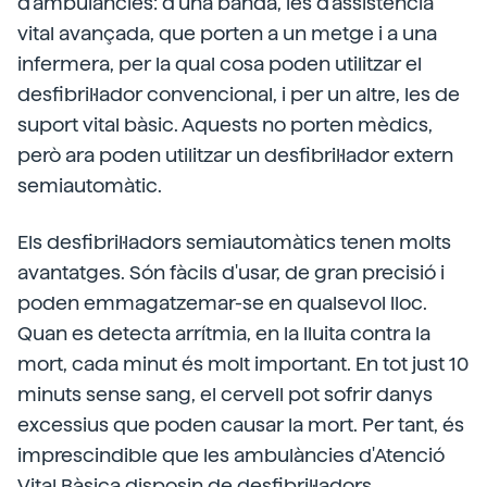
d'ambulàncies: d'una banda, les d'assistència
vital avançada, que porten a un metge i a una
infermera, per la qual cosa poden utilitzar el
desfibril·lador convencional, i per un altre, les de
suport vital bàsic. Aquests no porten mèdics,
però ara poden utilitzar un desfibril·lador extern
semiautomàtic.
Els desfibril·ladors semiautomàtics tenen molts
avantatges. Són fàcils d'usar, de gran precisió i
poden emmagatzemar-se en qualsevol lloc.
Quan es detecta arrítmia, en la lluita contra la
mort, cada minut és molt important. En tot just 10
minuts sense sang, el cervell pot sofrir danys
excessius que poden causar la mort. Per tant, és
imprescindible que les ambulàncies d'Atenció
Vital Bàsica disposin de desfibril·ladors