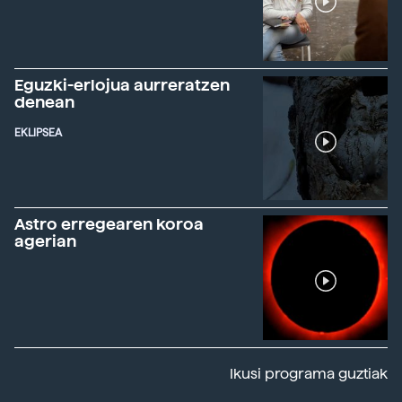
Eguzki-erlojua aurreratzen
denean
EKLIPSEA
Astro erregearen koroa
agerian
Ikusi programa guztiak