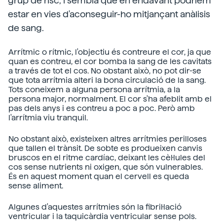
grup de risc, i sembla que en endavant podríem
estar en vies d'aconseguir-ho mitjançant anàlisis
de sang.
Arrítmic o rítmic, l'objectiu és contreure el cor, ja que
quan es contreu, el cor bomba la sang de les cavitats
a través de tot el cos. No obstant això, no pot dir-se
que tota arrítmia alteri la bona circulació de la sang.
Tots coneixem a alguna persona arrítmia, a la
persona major, normalment. El cor s'ha afeblit amb el
pas dels anys i es contreu a poc a poc. Però amb
l'arrítmia viu tranquil.
No obstant això, existeixen altres arrítmies perilloses
que tallen el trànsit. De sobte es produeixen canvis
bruscos en el ritme cardíac, deixant les cèl·lules del
cos sense nutrients ni oxigen, que són vulnerables.
És en aquest moment quan el cervell es queda
sense aliment.
Algunes d'aquestes arrítmies són la fibril·lació
ventricular i la taquicàrdia ventricular sense pols.