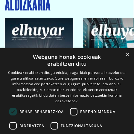
ALDIZKARIA
×
Webgune honek cookieak
erabiltzen ditu
Cookieak erabiltzen ditugu edukia, iragarkiak pertsonalizatzeko eta
gure trafikoa aztertzeko. Gure webgunearen erabilerari buruzko
informazioa ere partekatzen dugu gure publizitate- eta analisi-
bazkideekin, zuk eman diezun edo haiek beren zerbitzuak
erabiltzeagatik bildu duten beste informazio batzuekin konbina
dezaketenak.
BEHAR-BEHARREZKOA
ERRENDIMENDUA
BIDERATZEA
FUNTZIONALTASUNA
2026ko eka. 1a
2026ko mar. 1a