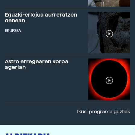
Eguzki-erlojua aurreratzen
denean
EKLIPSEA
Astro erregearen koroa
agerian
Ikusi programa guztiak