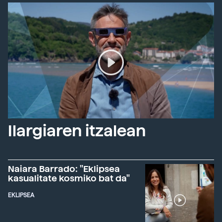
Ilargiaren itzalean
Naiara Barrado: "Eklipsea
kasualitate kosmiko bat da"
EKLIPSEA