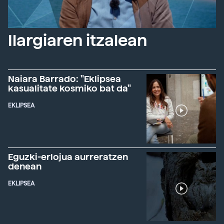
Ilargiaren itzalean
Naiara Barrado: "Eklipsea
kasualitate kosmiko bat da"
EKLIPSEA
Eguzki-erlojua aurreratzen
denean
EKLIPSEA