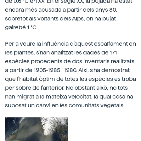
de 0,6 °C en XX. En el segle XX, la pujada ha estat
encara més acusada a partir dels anys 80,
sobretot als voltants dels Alps, on ha pujat
gairebé 1 °C.
Per a veure la influència d'aquest escalfament en
les plantes, s'han analitzat les dades de 171
espècies procedents de dos inventaris realitzats
a partir de 1905-1985 i 1980. Així, s'ha demostrat
que l'hàbitat òptim de totes les espècies es troba
per sobre de l'anterior. No obstant això, no tots
han migrat a la mateixa velocitat, la qual cosa ha
suposat un canvi en les comunitats vegetals.