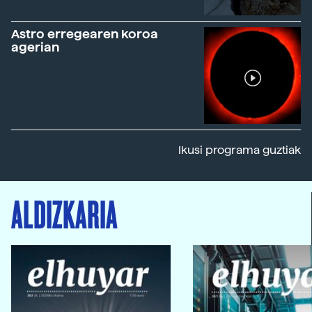
Astro erregearen koroa
agerian
Ikusi programa guztiak
ALDIZKARIA