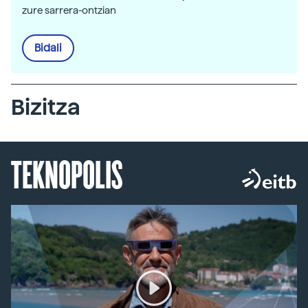
zure sarrera-ontzian
Bidali
Bizitza
TEKNOPOLIS