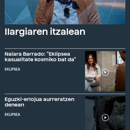
Ilargiaren itzalean
Naiara Barrado: "Eklipsea
kasualitate kosmiko bat da"
EKLIPSEA
Eguzki-erlojua aurreratzen
denean
EKLIPSEA