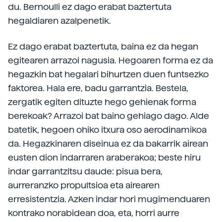
du. Bernoulli ez dago erabat baztertuta
hegaldiaren azalpenetik.
Ez dago erabat baztertuta, baina ez da hegan
egitearen arrazoi nagusia. Hegoaren forma ez da
hegazkin bat hegalari bihurtzen duen funtsezko
faktorea. Hala ere, badu garrantzia. Bestela,
zergatik egiten dituzte hego gehienak forma
berekoak? Arrazoi bat baino gehiago dago. Alde
batetik, hegoen ohiko itxura oso aerodinamikoa
da. Hegazkinaren diseinua ez da bakarrik airean
eusten dion indarraren araberakoa; beste hiru
indar garrantzitsu daude: pisua bera,
aurreranzko propultsioa eta airearen
erresistentzia. Azken indar hori mugimenduaren
kontrako norabidean doa, eta, horri aurre