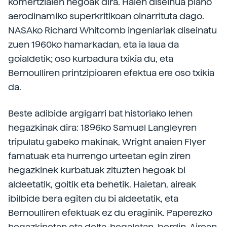
komertzialen hegoak dira. Haien diseinua plano
aerodinamiko superkritikoan oinarrituta dago.
NASAko Richard Whitcomb ingeniariak diseinatu
zuen 1960ko hamarkadan, eta ia laua da
goialdetik; oso kurbadura txikia du, eta
Bernoulliren printzipioaren efektua ere oso txikia
da.
Beste adibide argigarri bat historiako lehen
hegazkinak dira: 1896ko Samuel Langleyren
tripulatu gabeko makinak, Wright anaien Flyer
famatuak eta hurrengo urteetan egin ziren
hegazkinek kurbatuak zituzten hegoak bi
aldeetatik, goitik eta behetik. Haietan, aireak
ibilbide bera egiten du bi aldeetatik, eta
Bernoulliren efektuak ez du eraginik. Paperezko
hegazkinetan eta delta-hegaletan, berdin. Airean