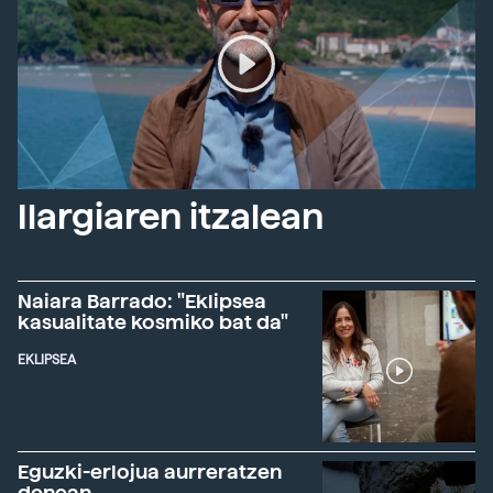
Ilargiaren itzalean
Naiara Barrado: "Eklipsea
kasualitate kosmiko bat da"
EKLIPSEA
Eguzki-erlojua aurreratzen
denean