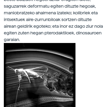
saguzarrek deformatu egiten dituzte hegoak,
maniobratzeko ahalmena izateko; kolibriek eta
intsektuek aire-zurrunbiloak sortzen dituzte
airean geldirik egoteko; eta inor ez dago ziur nola
egiten zuten hegan pterodaktiloek, dinosauroen
garaian.