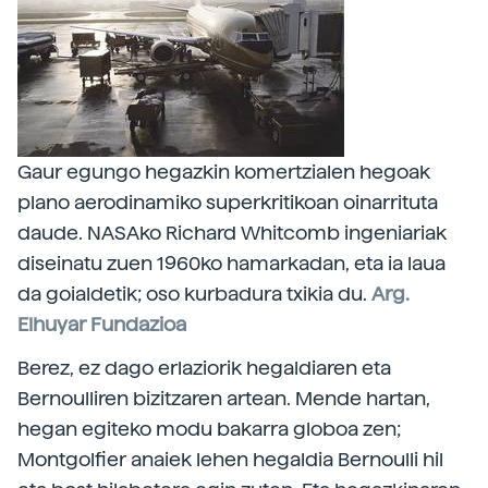
Gaur egungo hegazkin komertzialen hegoak
plano aerodinamiko superkritikoan oinarrituta
daude. NASAko Richard Whitcomb ingeniariak
diseinatu zuen 1960ko hamarkadan, eta ia laua
da goialdetik; oso kurbadura txikia du.
Arg.
Elhuyar Fundazioa
Berez, ez dago erlaziorik hegaldiaren eta
Bernoulliren bizitzaren artean. Mende hartan,
hegan egiteko modu bakarra globoa zen;
Montgolfier anaiek lehen hegaldia Bernoulli hil