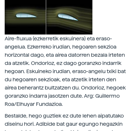
Aire-fluxua (ezkerretik eskuinera) eta eraso-
angelua. Ezkerreko irudian, hegoaren sekzioa
horizontal dago, eta airea datorren bezala irteten
da atzetik. Ondorioz, ez dago goranzko indarrik
hegoan. Eskuineko irudian, eraso-angelu txiki bat
du hegoaren sekzioak, eta atzetik irteten den
airea beherantz bultzatzen du. Ondorioz, hegoek
goranzko indarra jasotzen dute. Arg: Guillermo
Roa/Elhuyar Fundazioa.
Bestalde, hego guztiek ez dute lehen aipatutako
diseinu hori. Adibide bat gaur egungo hegazkin