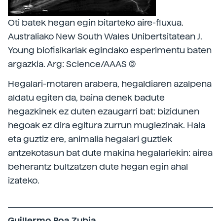
Oti batek hegan egin bitarteko aire-fluxua.
Australiako New South Wales Unibertsitatean J.
Young biofisikariak egindako esperimentu baten
argazkia. Arg: Science/AAAS ©
Hegalari-motaren arabera, hegaldiaren azalpena
aldatu egiten da, baina denek badute
hegazkinek ez duten ezaugarri bat: bizidunen
hegoak ez dira egitura zurrun mugiezinak. Hala
eta guztiz ere, animalia hegalari guztiek
antzekotasun bat dute makina hegalariekin: airea
beherantz bultzatzen dute hegan egin ahal
izateko.
Guillermo Roa Zubia