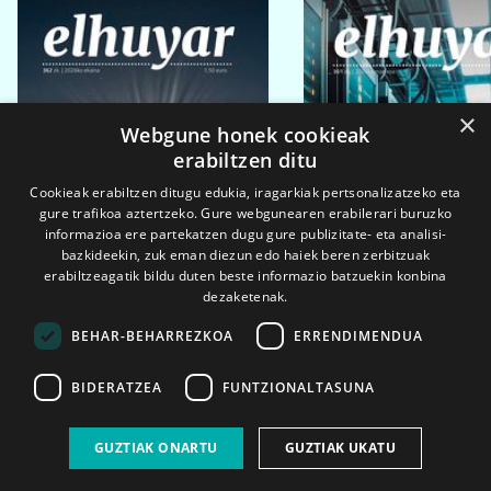
×
Webgune honek cookieak
erabiltzen ditu
Cookieak erabiltzen ditugu edukia, iragarkiak pertsonalizatzeko eta
gure trafikoa aztertzeko. Gure webgunearen erabilerari buruzko
informazioa ere partekatzen dugu gure publizitate- eta analisi-
bazkideekin, zuk eman diezun edo haiek beren zerbitzuak
erabiltzeagatik bildu duten beste informazio batzuekin konbina
dezaketenak.
BEHAR-BEHARREZKOA
ERRENDIMENDUA
BIDERATZEA
FUNTZIONALTASUNA
2026ko eka. 1a
2026ko mar. 1a
GUZTIAK ONARTU
GUZTIAK UKATU