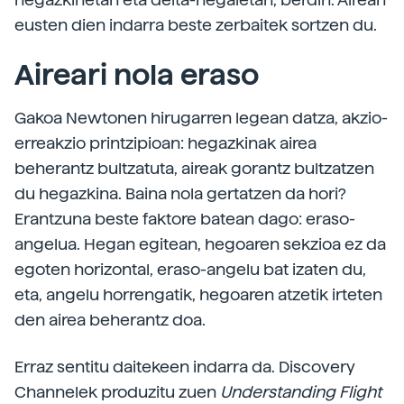
eusten dien indarra beste zerbaitek sortzen du.
Aireari nola eraso
Gakoa Newtonen hirugarren legean datza, akzio-
erreakzio printzipioan: hegazkinak airea
beherantz bultzatuta, aireak gorantz bultzatzen
du hegazkina. Baina nola gertatzen da hori?
Erantzuna beste faktore batean dago: eraso-
angelua. Hegan egitean, hegoaren sekzioa ez da
egoten horizontal, eraso-angelu bat izaten du,
eta, angelu horrengatik, hegoaren atzetik irteten
den airea beherantz doa.
Erraz sentitu daitekeen indarra da. Discovery
Channelek produzitu zuen
Understanding Flight