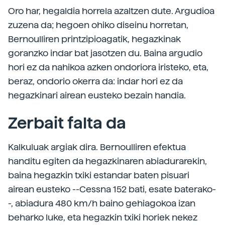
Oro har, hegaldia horrela azaltzen dute. Argudioa
zuzena da; hegoen ohiko diseinu horretan,
Bernoulliren printzipioagatik, hegazkinak
goranzko indar bat jasotzen du. Baina argudio
hori ez da nahikoa azken ondoriora iristeko, eta,
beraz, ondorio okerra da: indar hori ez da
hegazkinari airean eusteko bezain handia.
Zerbait falta da
Kalkuluak argiak dira. Bernoulliren efektua
handitu egiten da hegazkinaren abiadurarekin,
baina hegazkin txiki estandar baten pisuari
airean eusteko --Cessna 152 bati, esate baterako-
-, abiadura 480 km/h baino gehiagokoa izan
beharko luke, eta hegazkin txiki horiek nekez