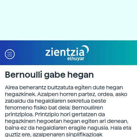
Bernoulli gabe hegan
Airea beherantz bultzatuta egiten dute hegan
hegazkinek. Azalpen horren partez, ordea, asko
zabaldu da hegaldiaren sekretua beste
fenomeno fisiko bat dela: Bernoulliren
printzipioa. Printzipio hori gertatzen da
hegazkinen hegoetan hegan egiten ari denean,
baina ez da hegaldiaren eragile nagusia. Hala eta
guztiz ere, azalpenaren sinplifikazioak