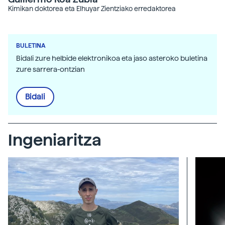
Kimikan doktorea eta Elhuyar Zientziako erredaktorea
BULETINA
Bidali zure helbide elektronikoa eta jaso asteroko buletina
zure sarrera-ontzian
Bidali
Ingeniaritza