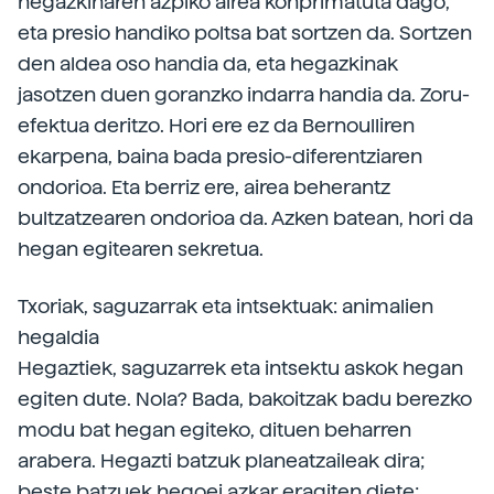
hegazkinaren azpiko airea konprimatuta dago,
eta presio handiko poltsa bat sortzen da. Sortzen
den aldea oso handia da, eta hegazkinak
jasotzen duen goranzko indarra handia da. Zoru-
efektua deritzo. Hori ere ez da Bernoulliren
ekarpena, baina bada presio-diferentziaren
ondorioa. Eta berriz ere, airea beherantz
bultzatzearen ondorioa da. Azken batean, hori da
hegan egitearen sekretua.
Txoriak, saguzarrak eta intsektuak: animalien
hegaldia
Hegaztiek, saguzarrek eta intsektu askok hegan
egiten dute. Nola? Bada, bakoitzak badu berezko
modu bat hegan egiteko, dituen beharren
arabera. Hegazti batzuk planeatzaileak dira;
beste batzuek hegoei azkar eragiten diete;