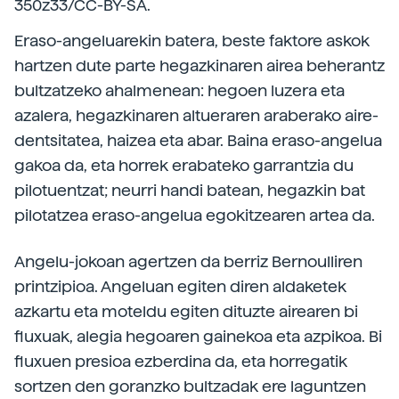
350z33/CC-BY-SA.
Eraso-angeluarekin batera, beste faktore askok
hartzen dute parte hegazkinaren airea beherantz
bultzatzeko ahalmenean: hegoen luzera eta
azalera, hegazkinaren altueraren araberako aire-
dentsitatea, haizea eta abar. Baina eraso-angelua
gakoa da, eta horrek erabateko garrantzia du
pilotuentzat; neurri handi batean, hegazkin bat
pilotatzea eraso-angelua egokitzearen artea da.
Angelu-jokoan agertzen da berriz Bernoulliren
printzipioa. Angeluan egiten diren aldaketek
azkartu eta moteldu egiten dituzte airearen bi
fluxuak, alegia hegoaren gainekoa eta azpikoa. Bi
fluxuen presioa ezberdina da, eta horregatik
sortzen den goranzko bultzadak ere laguntzen