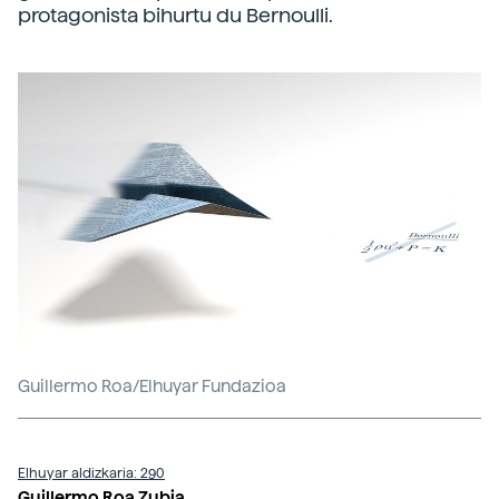
protagonista bihurtu du Bernoulli.
Guillermo Roa/Elhuyar Fundazioa
Elhuyar aldizkaria: 290
Guillermo Roa Zubia