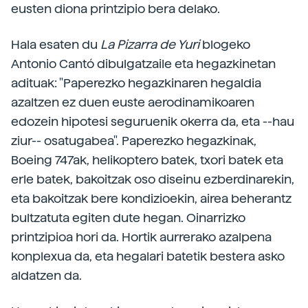
eusten diona printzipio bera delako.
Hala esaten du
La Pizarra de Yuri
blogeko
Antonio Cantó dibulgatzaile eta hegazkinetan
adituak: "Paperezko hegazkinaren hegaldia
azaltzen ez duen euste aerodinamikoaren
edozein hipotesi seguruenik okerra da, eta --hau
ziur-- osatugabea". Paperezko hegazkinak,
Boeing 747ak, helikoptero batek, txori batek eta
erle batek, bakoitzak oso diseinu ezberdinarekin,
eta bakoitzak bere kondizioekin, airea beherantz
bultzatuta egiten dute hegan. Oinarrizko
printzipioa hori da. Hortik aurrerako azalpena
konplexua da, eta hegalari batetik bestera asko
aldatzen da.