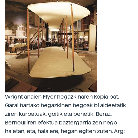
Wright anaien Flyer hegazkinaren kopia bat.
Garai hartako hegazkinen hegoak bi aldeetatik
ziren kurbatuak, goitik eta behetik. Beraz,
Bernoulliren efektua baztergarria zen hego
haietan, eta, hala ere, hegan egiten zuten. Arg: