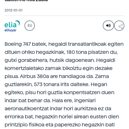
2012-10-01
EU
Boeing 747 batek, hegaldi transatlantikoak egiten
dituen ohiko hegazkinak, 180 tona pisatzen du,
gutxi gorabehera, hutsik dagoenean. Hegaldi
komertzialetako zamak bikoiztu egin dezake
pisua. Airbus 380a are handiagoa da. Zama
guztiarekin, 573 tonara irits daiteke. Hegan
egiteko, pisu hori guztia konpentsatzen duen
indar bat behar da. Hala ere, ingeniari
aeronautikoentzat indar hori aurkitzea ez da
erronka bat, hegazkin horiei airean eusten dien
printzipio fisikoa eta paperezko hegazkin bati