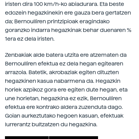
iristen dira 100 km/h-ko abiadurara. Eta beste
edozein hegazkinekin ere gauza bera gertatzen
da; Bernoulliren printzipioak eragindako
goranzko indarra hegazkinak behar duenaren %
1era ez dela iristen.
Zenbakiak alde batera utzita ere atzematen da
Bernoulliren efektua ez dela hegan egitearen
arrazoia. Batetik, akrobaziak egiten dituzten
hegazkinen kasua nabarmena da. Hegazkin
horiek azpikoz gora ere egiten dute hegan, eta
une horietan, hegazkina ez ezik, Bernoulliren
efektua ere kontrako aldera zuzenduta dago.
Goian aurkeztutako hegoen kasuan, efektuak
lurrerantz bultzatzen du hegazkina.