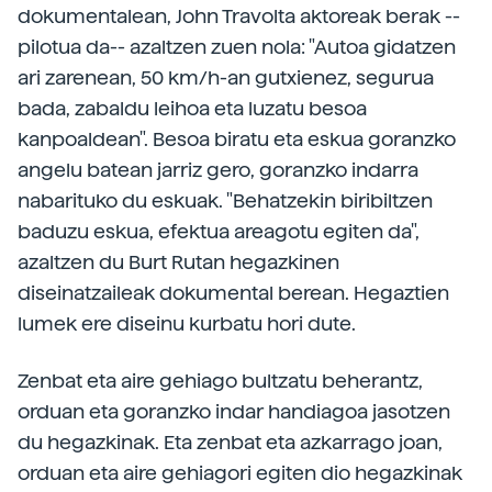
dokumentalean, John Travolta aktoreak berak --
pilotua da-- azaltzen zuen nola: "Autoa gidatzen
ari zarenean, 50 km/h-an gutxienez, segurua
bada, zabaldu leihoa eta luzatu besoa
kanpoaldean". Besoa biratu eta eskua goranzko
angelu batean jarriz gero, goranzko indarra
nabarituko du eskuak. "Behatzekin biribiltzen
baduzu eskua, efektua areagotu egiten da",
azaltzen du Burt Rutan hegazkinen
diseinatzaileak dokumental berean. Hegaztien
lumek ere diseinu kurbatu hori dute.
Zenbat eta aire gehiago bultzatu beherantz,
orduan eta goranzko indar handiagoa jasotzen
du hegazkinak. Eta zenbat eta azkarrago joan,
orduan eta aire gehiagori egiten dio hegazkinak