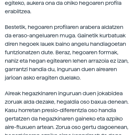
egiteko, aukera ona da ohiko hegoaren profila
erabiltzea.
Bestetik, hegoaren profilaren arabera aldatzen
da eraso-angeluaren muga. Gainetik kurbatuak
diren hegoek lauek baino angelu handiagoetan
funtzionatzen dute. Beraz, hegoaren formak,
nahiz eta hegan egitearen lehen arrazoia ez izan,
garrantzi handia du, inguruan duen airearen
jarioan asko eragiten duelako.
Aireak hegazkinaren inguruan duen jokabidea
zoruak alda dezake, hegaldia oso baxua denean.
Kasu horretan presio-diferentzia oso handia
gertatzen da hegazkinaren gaineko eta azpiko
aire-fluxuen artean. Zorua oso gertu dagoenean,