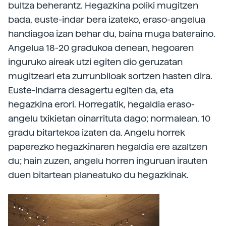
bultza beherantz. Hegazkina poliki mugitzen
bada, euste-indar bera izateko, eraso-angelua
handiagoa izan behar du, baina muga bateraino.
Angelua 18-20 gradukoa denean, hegoaren
inguruko aireak utzi egiten dio geruzatan
mugitzeari eta zurrunbiloak sortzen hasten dira.
Euste-indarra desagertu egiten da, eta
hegazkina erori. Horregatik, hegaldia eraso-
angelu txikietan oinarrituta dago; normalean, 10
gradu bitartekoa izaten da. Angelu horrek
paperezko hegazkinaren hegaldia ere azaltzen
du; hain zuzen, angelu horren inguruan irauten
duen bitartean planeatuko du hegazkinak.