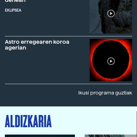
EKLIPSEA
Astro erregearen koroa
agerian
Ikusi programa guztiak
ALDIZKARIA