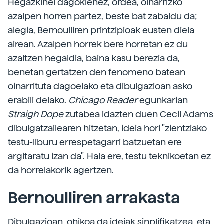
Hegazkinei dagokienez, ordea, oinarrizko
azalpen horren partez, beste bat zabaldu da;
alegia, Bernoulliren printzipioak eusten diela
airean. Azalpen horrek bere horretan ez du
azaltzen hegaldia, baina kasu berezia da,
benetan gertatzen den fenomeno batean
oinarrituta dagoelako eta dibulgazioan asko
erabili delako.
Chicago Reader
egunkarian
Straigh Dope
zutabea idazten duen Cecil Adams
dibulgatzailearen hitzetan, ideia hori "zientziako
testu-liburu errespetagarri batzuetan ere
argitaratu izan da". Hala ere, testu teknikoetan ez
da horrelakorik agertzen.
Bernoulliren arrakasta
Dibulgazioan, ohikoa da ideiak sinplifikatzea, eta