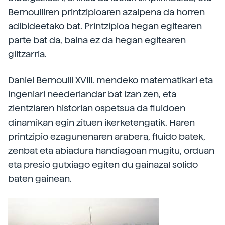
Bernoulliren printzipioaren azalpena da horren
adibideetako bat. Printzipioa hegan egitearen
parte bat da, baina ez da hegan egitearen
giltzarria.
Daniel Bernoulli XVIII. mendeko matematikari eta
ingeniari neederlandar bat izan zen, eta
zientziaren historian ospetsua da fluidoen
dinamikan egin zituen ikerketengatik. Haren
printzipio ezagunenaren arabera, fluido batek,
zenbat eta abiadura handiagoan mugitu, orduan
eta presio gutxiago egiten du gainazal solido
baten gainean.