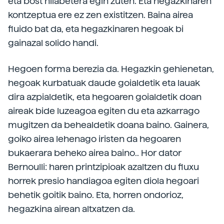
eta bost hilabetera egin zuten. Eta hegazkinaren
kontzeptua ere ez zen existitzen. Baina airea
fluido bat da, eta hegazkinaren hegoak bi
gainazal solido handi.
Hegoen forma berezia da. Hegazkin gehienetan,
hegoak kurbatuak daude goialdetik eta lauak
dira azpialdetik, eta hegoaren goialdetik doan
aireak bide luzeagoa egiten du eta azkarrago
mugitzen da behealdetik doana baino. Gainera,
goiko airea lehenago iristen da hegoaren
bukaerara beheko airea baino.. Hor dator
Bernoulli: haren printzipioak azaltzen du fluxu
horrek presio handiagoa egiten diola hegoari
behetik goitik baino. Eta, horren ondorioz,
hegazkina airean altxatzen da.