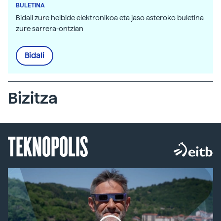
BULETINA
Bidali zure helbide elektronikoa eta jaso asteroko buletina
zure sarrera-ontzian
Bidali
Bizitza
TEKNOPOLIS