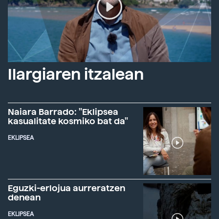
Ilargiaren itzalean
Naiara Barrado: "Eklipsea
kasualitate kosmiko bat da"
EKLIPSEA
Eguzki-erlojua aurreratzen
denean
EKLIPSEA