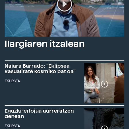
Ilargiaren itzalean
Naiara Barrado: "Eklipsea
kasualitate kosmiko bat da"
EKLIPSEA
Eguzki-erlojua aurreratzen
denean
EKLIPSEA