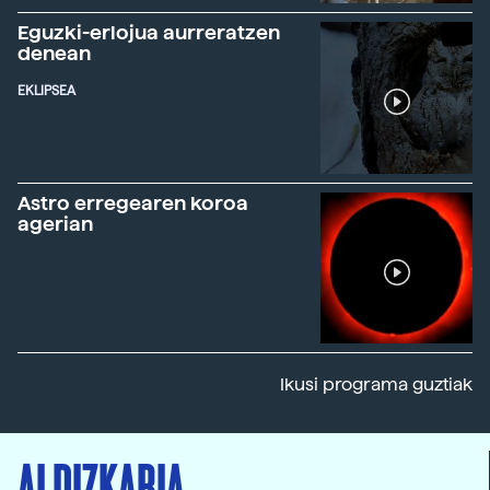
Eguzki-erlojua aurreratzen
denean
EKLIPSEA
Astro erregearen koroa
agerian
Ikusi programa guztiak
ALDIZKARIA