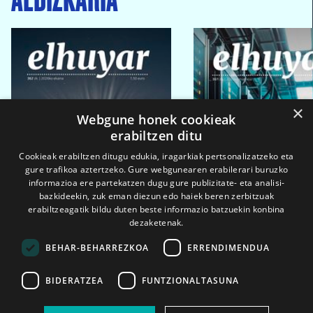
×
Webgune honek cookieak
erabiltzen ditu
Cookieak erabiltzen ditugu edukia, iragarkiak pertsonalizatzeko eta
gure trafikoa aztertzeko. Gure webgunearen erabilerari buruzko
informazioa ere partekatzen dugu gure publizitate- eta analisi-
bazkideekin, zuk eman diezun edo haiek beren zerbitzuak
erabiltzeagatik bildu duten beste informazio batzuekin konbina
dezaketenak.
BEHAR-BEHARREZKOA
ERRENDIMENDUA
BIDERATZEA
FUNTZIONALTASUNA
2026ko eka. 1a
2026ko mar. 1a