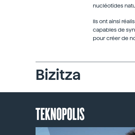
nucléotides natu
Ils ont ainsi réa
capables de synt
pour créer de n
Bizitza
TEKNOPOLIS