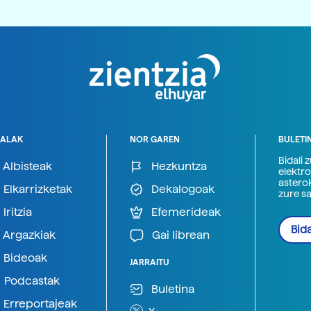
ALAK
NOR GAREN
BULETI
Bidali 
Albisteak
Hezkuntza
elektro
astero
Elkarrizketak
Dekalogoak
zure s
Iritzia
Efemerideak
Bida
Argazkiak
Gai librean
Bideoak
JARRAITU
Podcastak
Buletina
Erreportajeak