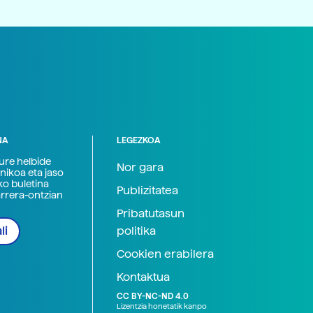
NA
LEGEZKOA
zure helbide
Nor gara
nikoa eta jaso
ko buletina
Publizitatea
arrera-ontzian
Pribatutasun
politika
li
Cookien erabilera
Kontaktua
CC BY-NC-ND 4.0
Lizentzia honetatik kanpo