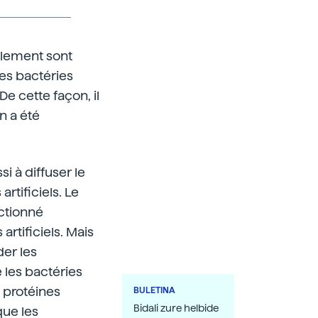
llement sont
es bactéries
e cette façon, il
n a été
i à diffuser le
rtificiels. Le
nctionné
rtificiels. Mais
der les
 les bactéries
 protéines
BULETINA
Bidali zure helbide
que les