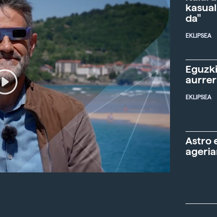
kasual
da"
EKLIPSEA
Eguzki
aurre
EKLIPSEA
Astro 
ageria