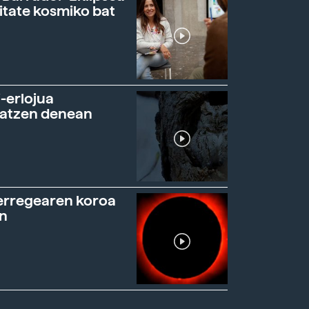
itate kosmiko bat
-erlojua
ratzen denean
erregearen koroa
n