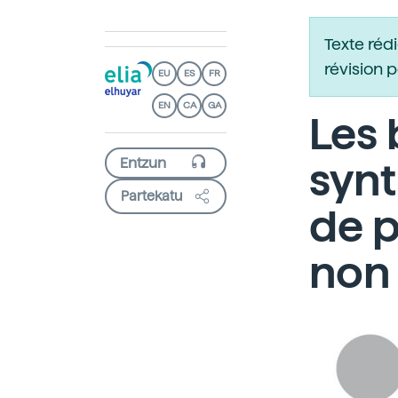
Texte réd
révision 
EU
ES
FR
EN
CA
GA
Les 
synt
Partekatu
de p
non 