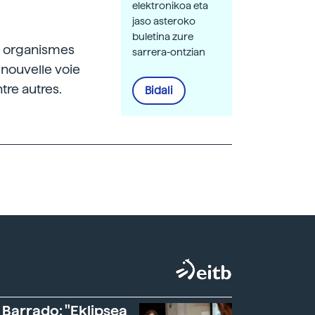
elektronikoa eta
jaso asteroko
buletina zure
des organismes
sarrera-ontzian
 nouvelle voie
re autres.
Bidali
 Barrado: "Eklipsea