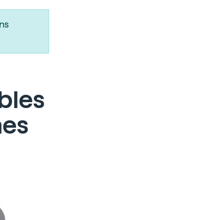
ns
bles
nes