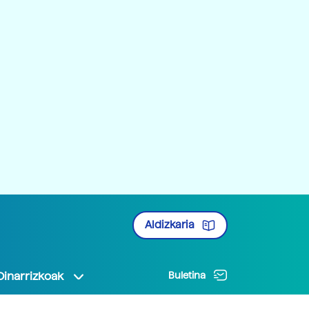
Aldizkaria
Oinarrizkoak
Buletina