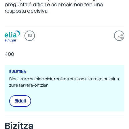
pregunta é difícil e ademais non ten una
resposta decisiva.
EU
400
BULETINA
Bidali zure helbide elektronikoa eta jaso asteroko buletina
zure sarrera-ontzian
Bidali
Bizitza