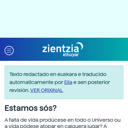
Texto redactado en euskara e traducido
automaticamente por
Elia
e sen posterior
revisión.
VER ORIXINAL
Estamos sós?
A falta de vida prodúcese en todo o Universo ou
a vida pódese atopar en calquera lugar? A