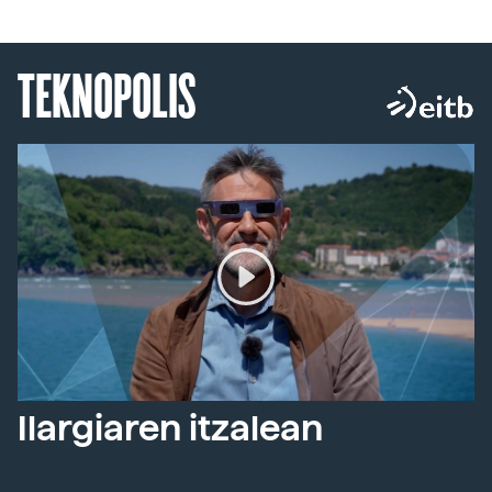
TEKNOPOLIS
Ilargiaren itzalean