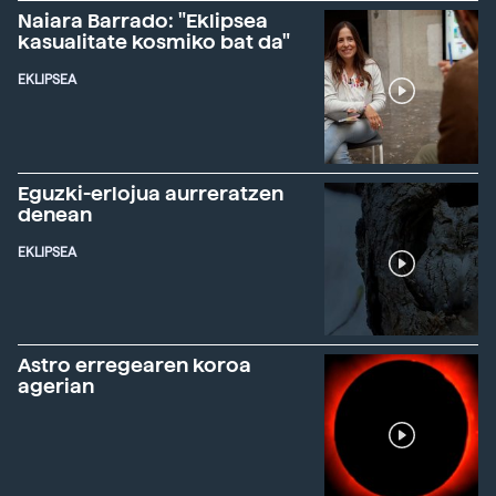
Naiara Barrado: "Eklipsea
kasualitate kosmiko bat da"
EKLIPSEA
Eguzki-erlojua aurreratzen
denean
EKLIPSEA
Astro erregearen koroa
agerian