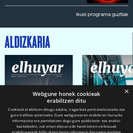
Ikusi programa guztiak
ALDIZKARIA
×
Webgune honek cookieak
erabiltzen ditu
Cookieak erabiltzen ditugu edukia, iragarkiak pertsonalizatzeko eta
gure trafikoa aztertzeko. Gure webgunearen erabilerari buruzko
informazioa ere partekatzen dugu gure publizitate- eta analisi-
bazkideekin, zuk eman diezun edo haiek beren zerbitzuak
erabiltzeagatik bildu duten beste informazio batzuekin konbina