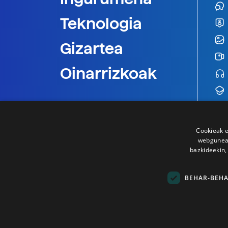
Teknologia
Gizartea
Oinarrizkoak
Cookieak e
webgunear
bazkideekin,
BEHAR-BEH