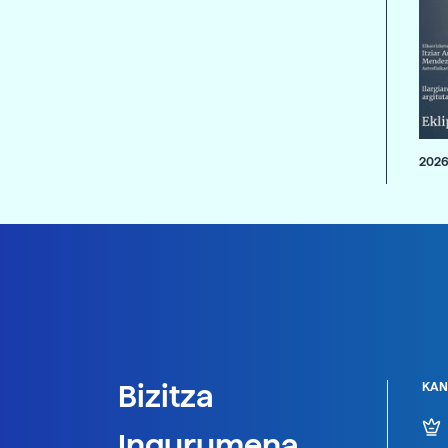
2026
Bizitza
KAN
Ingurumena