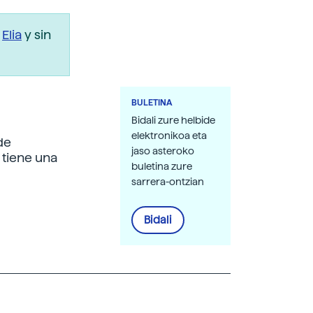
r
Elia
y sin
BULETINA
Bidali zure helbide
elektronikoa eta
de
jaso asteroko
 tiene una
buletina zure
sarrera-ontzian
Bidali