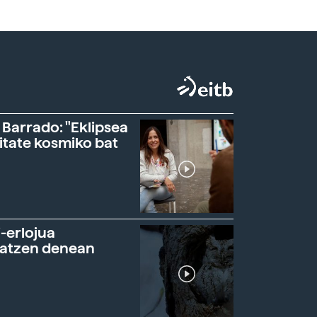
 Barrado: "Eklipsea
itate kosmiko bat
-erlojua
ratzen denean