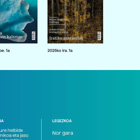
e. 1a
2025ko ira. 1a
NA
LEGEZKOA
zure helbide
Nor gara
nikoa eta jaso