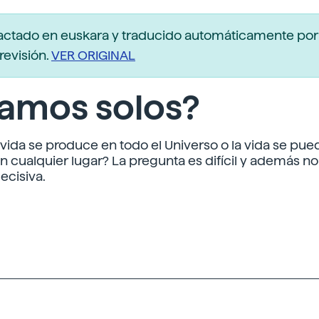
actado en euskara y traducido automáticamente po
revisión.
VER ORIGINAL
tamos solos?
e vida se produce en todo el Universo o la vida se pue
n cualquier lugar? La pregunta es difícil y además no
ecisiva.