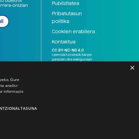
ko buletina
Publizitatea
arrera-ontzian
Pribatutasun
politika
li
Cookien erabilera
Kontaktua
CC BY-NC-ND 4.0
Lizentzia honetatik kanpo
geratzen dira webgunean
argitaratutako baliabide
×
grafikoak (argazki eta
ilustrazioak), baita Elhuyar ez
den bestelako erakunde eta
tzeko. Gure
norbanakoek idatzitakoak
a analisi-
ere. Kanpo-esteken bidez
te informazio
emandako edukiak esteka
horietan agertzen den
lizentziapean daude,
gehienetan copyright-a
NTZIONALTASUNA