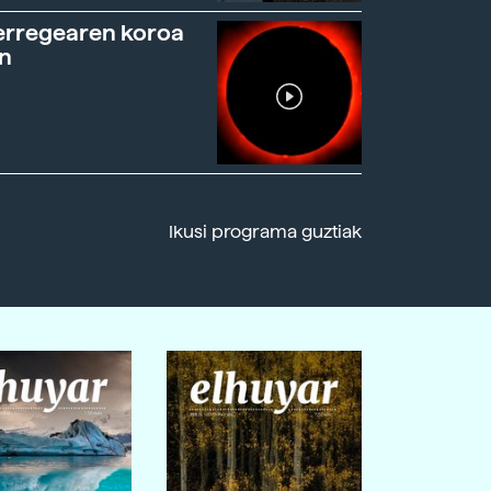
erregearen koroa
n
Ikusi programa guztiak