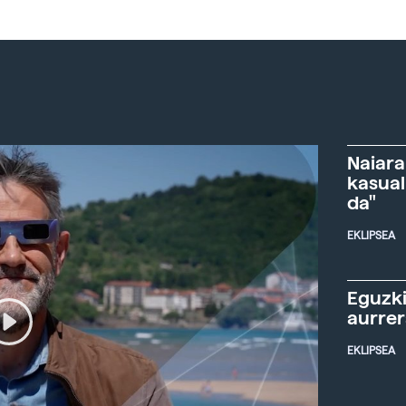
Naiara
kasual
da"
EKLIPSEA
Eguzki
aurre
EKLIPSEA