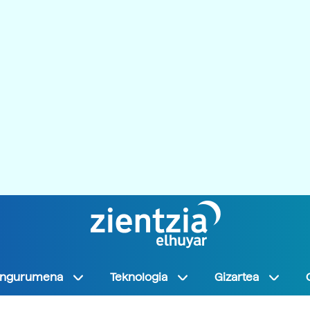
Ingurumena
Teknologia
Gizartea