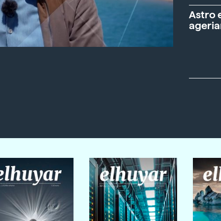
Astro 
ageria