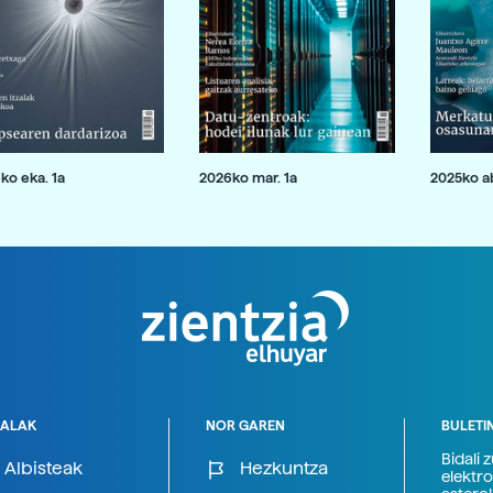
ko eka. 1a
2026ko mar. 1a
2025ko ab
ALAK
NOR GAREN
BULETI
Bidali 
Albisteak
Hezkuntza
elektro