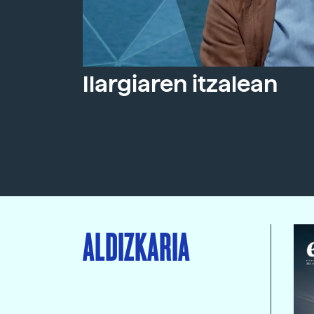
Ilargiaren itzalean
ALDIZKARIA