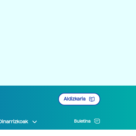
Aldizkaria
Oinarrizkoak
Buletina