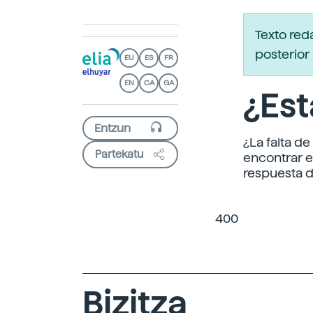
Texto red
posterior 
EU
ES
FR
EN
CA
GA
¿Es
¿La falta d
Partekatu
encontrar e
respuesta d
400
Bizitza