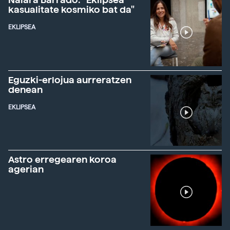
kasualitate kosmiko bat da"
EKLIPSEA
Eguzki-erlojua aurreratzen
denean
EKLIPSEA
Astro erregearen koroa
agerian