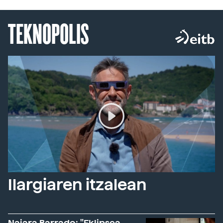
TEKNOPOLIS
Ilargiaren itzalean
Naiara Barrado: "Eklipsea