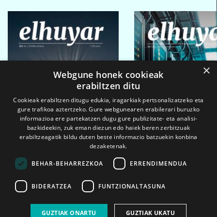
×
Webgune honek cookieak
erabiltzen ditu
Cookieak erabiltzen ditugu edukia, iragarkiak pertsonalizatzeko eta
gure trafikoa aztertzeko. Gure webgunearen erabilerari buruzko
informazioa ere partekatzen dugu gure publizitate- eta analisi-
bazkideekin, zuk eman diezun edo haiek beren zerbitzuak
erabiltzeagatik bildu duten beste informazio batzuekin konbina
dezaketenak.
BEHAR-BEHARREZKOA
ERRENDIMENDUA
BIDERATZEA
FUNTZIONALTASUNA
2026ko eka. 1a
2026ko mar. 1a
GUZTIAK ONARTU
GUZTIAK UKATU