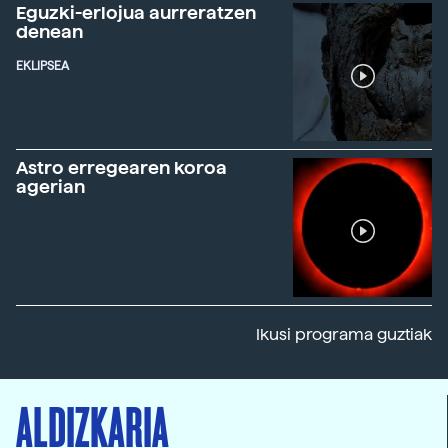
Eguzki-erlojua aurreratzen
denean
EKLIPSEA
Astro erregearen koroa
agerian
Ikusi programa guztiak
ALDIZKARIA