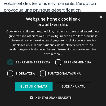
volcan et des terrains environnants. L'éruption
provoqua une brusque désertification.
×
Webgune honek cookieak
erabiltzen ditu
Cookieak erabiltzen ditugu edukia, iragarkiak pertsonalizatzeko eta
gure trafikoa aztertzeko. Gure webgunearen erabilerari buruzko
informazioa ere partekatzen dugu gure publizitate- eta analisi-
bazkideekin, zuk eman diezun edo haiek beren zerbitzuak
erabiltzeagatik bildu duten beste informazio batzuekin konbina
dezaketenak.
BEHAR-BEHARREZKOA
ERRENDIMENDUA
(Photo: QUAI)
Mais la vie a seulement pris une vingtaine
BIDERATZEA
FUNTZIONALTASUNA
d'années à coloniser les pentes du volcan. Au
début, des insectes et de petites plantes sont
GUZTIAK ONARTU
GUZTIAK UKATU
arrivés, puis plus grandes et avec d'autres
XEHETASUNAK ERAKUTSI
animaux.
Vingt ans plus tard, la vie a lancé un processus