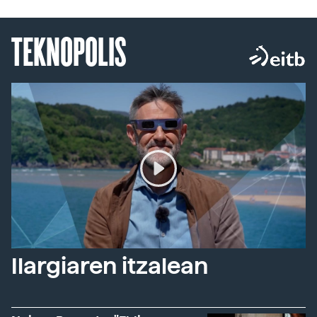
TEKNOPOLIS
Ilargiaren itzalean