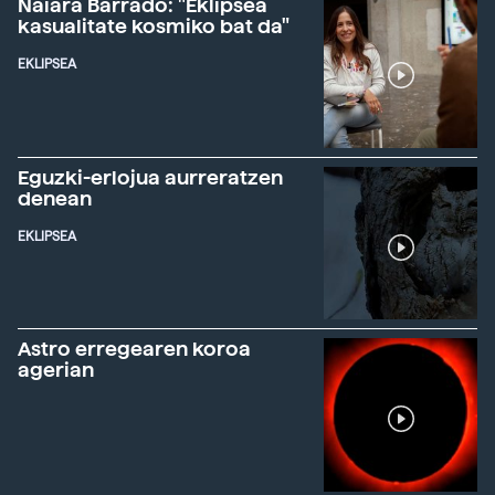
Naiara Barrado: "Eklipsea
kasualitate kosmiko bat da"
EKLIPSEA
Eguzki-erlojua aurreratzen
denean
EKLIPSEA
Astro erregearen koroa
agerian