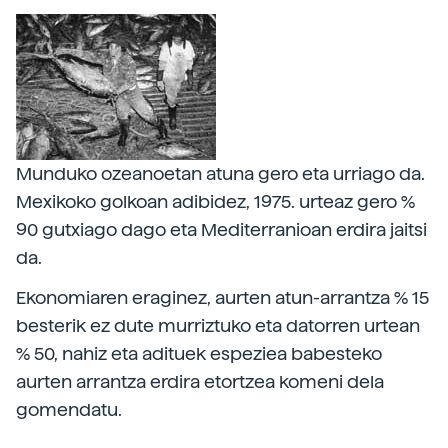
Munduko ozeanoetan atuna gero eta urriago da.
Mexikoko golkoan adibidez, 1975. urteaz gero %
90 gutxiago dago eta Mediterranioan erdira jaitsi
da.
Ekonomiaren eraginez, aurten atun-arrantza % 15
besterik ez dute murriztuko eta datorren urtean
% 50, nahiz eta adituek espeziea babesteko
aurten arrantza erdira etortzea komeni dela
gomendatu.