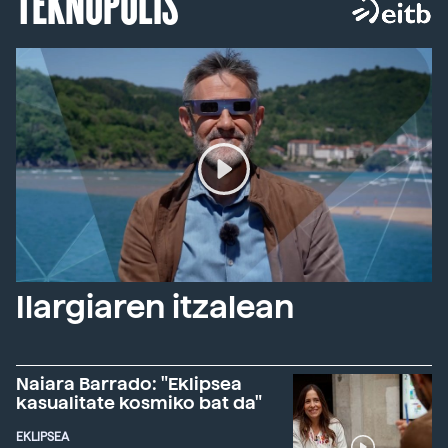
TEKNOPOLIS
Ilargiaren itzalean
Naiara Barrado: "Eklipsea
kasualitate kosmiko bat da"
EKLIPSEA