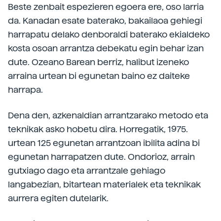
Beste zenbait espezieren egoera ere, oso larria
da. Kanadan esate baterako, bakailaoa gehiegi
harrapatu delako denboraldi baterako ekialdeko
kosta osoan arrantza debekatu egin behar izan
dute. Ozeano Barean berriz, halibut izeneko
arraina urtean bi egunetan baino ez daiteke
harrapa.
Dena den, azkenaldian arrantzarako metodo eta
teknikak asko hobetu dira. Horregatik, 1975.
urtean 125 egunetan arrantzoan ibilita adina bi
egunetan harrapatzen dute. Ondorioz, arrain
gutxiago dago eta arrantzale gehiago
langabezian, bitartean materialek eta teknikak
aurrera egiten dutelarik.