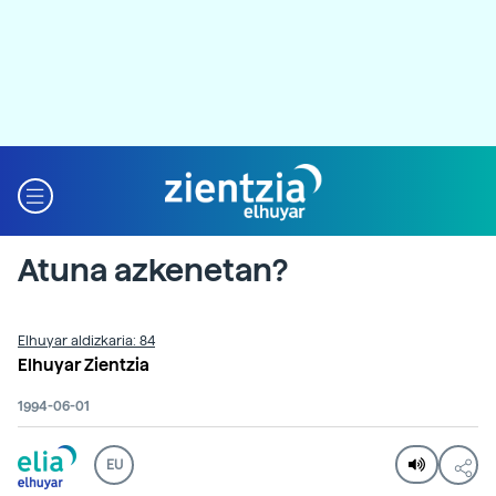
Atuna azkenetan?
Elhuyar aldizkaria: 84
Elhuyar Zientzia
1994-06-01
EU