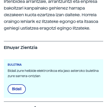
Irtenbidea arrantzale, arrantzuntzi eta enpresa
bakoitzari kanpainako gehienez harrapa
dezakeen kuota ezartzea izan daiteke. Horrela
oraingo lehiarik ez litzateke egongo eta itsasoa
gehiegi ustiatzea eragotzi egingo litzateke.
Elhuyar Zientzia
BULETINA
Bidali zure helbide elektronikoa eta jaso asteroko buletina
zure sarrera-ontzian
Bidali