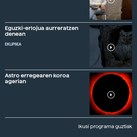
Eguzki-erlojua aurreratzen
denean
EKLIPSEA
Astro erregearen koroa
agerian
Ikusi programa guztiak