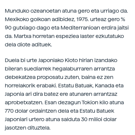
Munduko ozeanoetan atuna gero eta urriago da.
Mexikoko golkoan adibidez, 1975. urteaz gero %
90 gutxiago dago eta Mediterranioan erdira jaitsi
da. Martxa horretan espeziea laster ezkutatuko
dela diote adituek.
Duela bi urte Japoniako Kioto hirian izandako
bileran suediarrek hegalaburraren arrantza
debekatzea proposatu zuten, baina ez zen
horrelakorik erabaki. Estatu Batuak, Kanada eta
Japonia ari dira batez ere atunaren arrantzaz
aprobetxatzen. Esan dezagun Tokion kilo atuna
770 dolar ordaintzen dela eta Estatu Batuek
Japoniari urtero atuna salduta 30 milioi dolar
jasotzen dituztela.