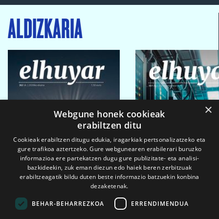
ALDIZKARIA
×
Webgune honek cookieak
erabiltzen ditu
Cookieak erabiltzen ditugu edukia, iragarkiak pertsonalizatzeko eta
gure trafikoa aztertzeko. Gure webgunearen erabilerari buruzko
informazioa ere partekatzen dugu gure publizitate- eta analisi-
bazkideekin, zuk eman diezun edo haiek beren zerbitzuak
erabiltzeagatik bildu duten beste informazio batzuekin konbina
dezaketenak.
BEHAR-BEHARREZKOA
ERRENDIMENDUA