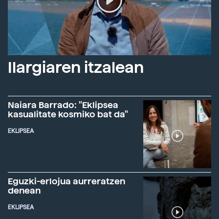
Ilargiaren itzalean
Naiara Barrado: "Eklipsea
kasualitate kosmiko bat da"
EKLIPSEA
Eguzki-erlojua aurreratzen
denean
EKLIPSEA