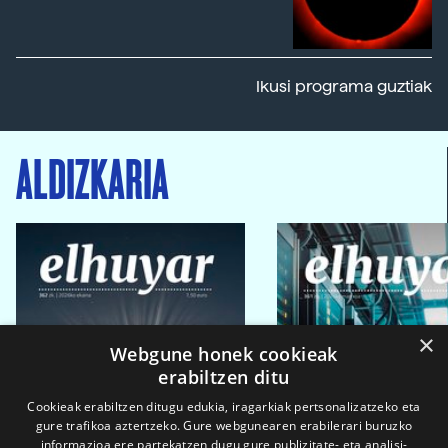
Ikusi programa guztiak
ALDIZKARIA
×
Webgune honek cookieak
erabiltzen ditu
Cookieak erabiltzen ditugu edukia, iragarkiak pertsonalizatzeko eta
gure trafikoa aztertzeko. Gure webgunearen erabilerari buruzko
informazioa ere partekatzen dugu gure publizitate- eta analisi-