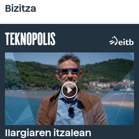
Bizitza
TEKNOPOLIS
Ilargiaren itzalean