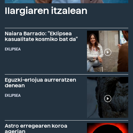
Ilargiaren itzalean
Naiara Barrado: "Eklipsea
kasualitate kosmiko bat da"
EKLIPSEA
Eguzki-erlojua aurreratzen
denean
EKLIPSEA
Astro erregearen koroa
agerian