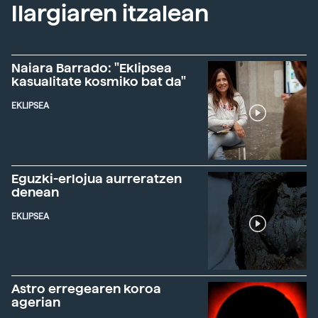
Ilargiaren itzalean
Naiara Barrado: "Eklipsea
kasualitate kosmiko bat da"
EKLIPSEA
Eguzki-erlojua aurreratzen
denean
EKLIPSEA
Astro erregearen koroa
agerian