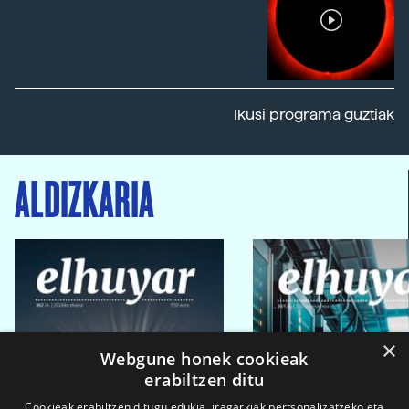
Ikusi programa guztiak
ALDIZKARIA
×
Webgune honek cookieak
erabiltzen ditu
Cookieak erabiltzen ditugu edukia, iragarkiak pertsonalizatzeko eta