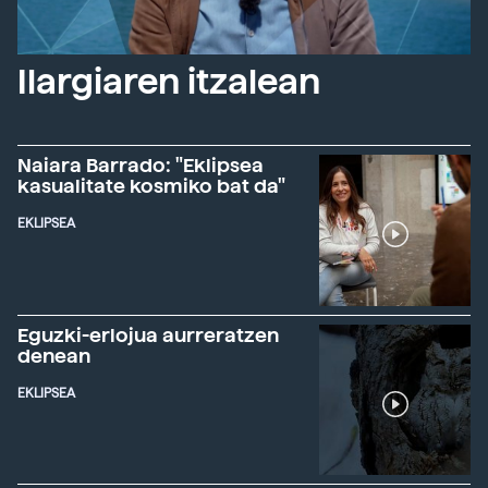
Ilargiaren itzalean
Naiara Barrado: "Eklipsea
kasualitate kosmiko bat da"
EKLIPSEA
Eguzki-erlojua aurreratzen
denean
EKLIPSEA