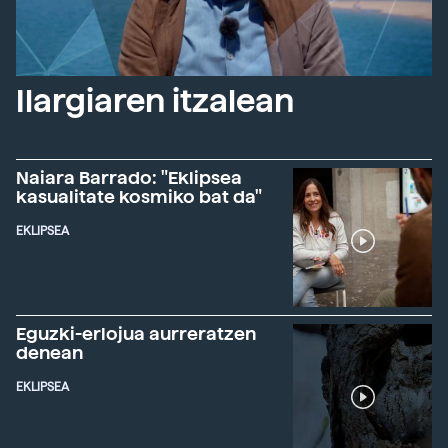
Ilargiaren itzalean
Naiara Barrado: "Eklipsea
kasualitate kosmiko bat da"
EKLIPSEA
Eguzki-erlojua aurreratzen
denean
EKLIPSEA