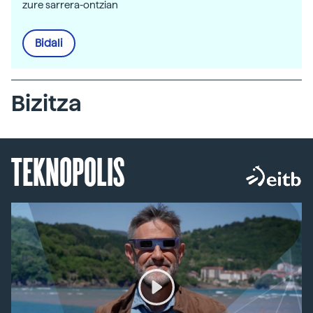
zure sarrera-ontzian
Bidali
Bizitza
TEKNOPOLIS