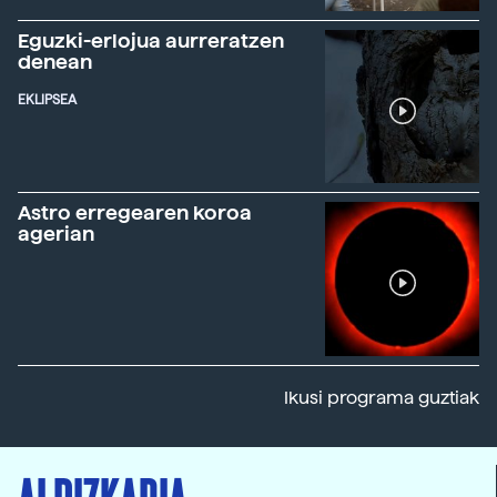
Eguzki-erlojua aurreratzen
denean
EKLIPSEA
Astro erregearen koroa
agerian
Ikusi programa guztiak