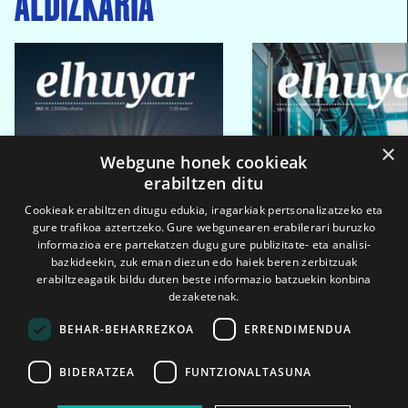
ALDIZKARIA
×
Webgune honek cookieak
erabiltzen ditu
Cookieak erabiltzen ditugu edukia, iragarkiak pertsonalizatzeko eta
gure trafikoa aztertzeko. Gure webgunearen erabilerari buruzko
informazioa ere partekatzen dugu gure publizitate- eta analisi-
bazkideekin, zuk eman diezun edo haiek beren zerbitzuak
erabiltzeagatik bildu duten beste informazio batzuekin konbina
dezaketenak.
BEHAR-BEHARREZKOA
ERRENDIMENDUA
BIDERATZEA
FUNTZIONALTASUNA
2026ko eka. 1a
2026ko mar. 1a