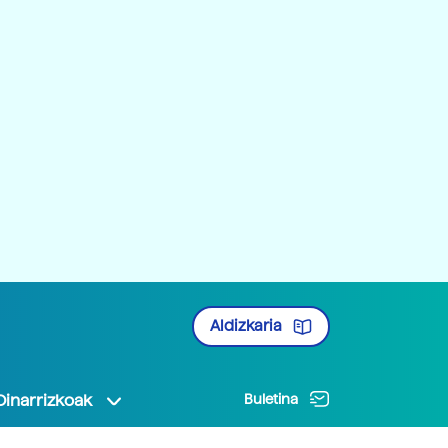
Aldizkaria
Oinarrizkoak
Buletina