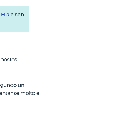
r
Elia
e sen
mpostos
segundo un
uéntanse moito e