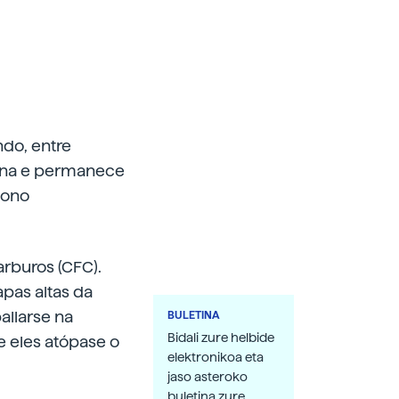
do, entre
ciona e permanece
zono
arburos (CFC).
apas altas da
allarse na
BULETINA
Bidali zure helbide
e eles atópase o
elektronikoa eta
jaso asteroko
buletina zure