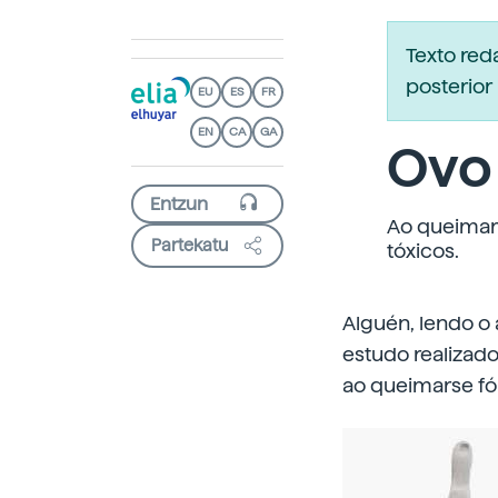
Texto re
posterior 
EU
ES
FR
EN
CA
GA
Ovo 
Ao queimar
Partekatu
tóxicos.
Alguén, lendo o 
estudo realizado
ao queimarse f