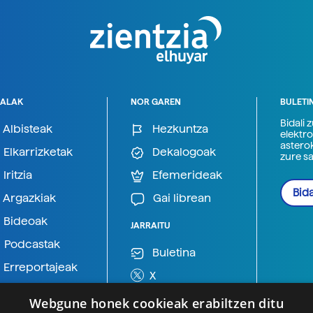
ALAK
NOR GAREN
BULETI
Bidali 
Albisteak
Hezkuntza
elektro
astero
Elkarrizketak
Dekalogoak
zure s
Iritzia
Efemerideak
Bida
Argazkiak
Gai librean
Bideoak
JARRAITU
Podcastak
Buletina
Erreportajeak
X
BlueSky
Webgune honek cookieak erabiltzen ditu