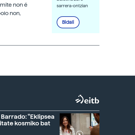
emite non é
sarrera-ontzian
polo non,
Bidali
 Barrado: "Eklipsea
itate kosmiko bat