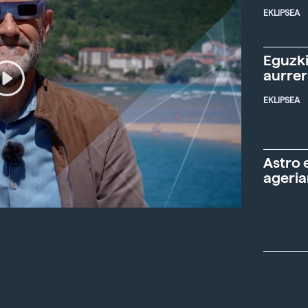
EKLIPSEA
Eguzki
aurre
EKLIPSEA
Astro 
ageria