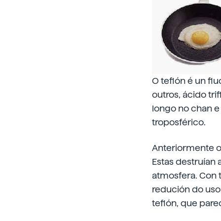
O teflón é un f
outros, ácido tr
longo no chan e
troposférico.
Anteriormente os
Estas destruían 
atmosfera. Con t
redución do uso
teflón, que pare