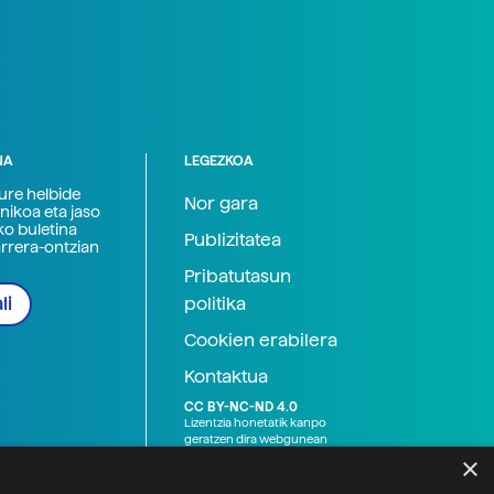
NA
LEGEZKOA
zure helbide
Nor gara
nikoa eta jaso
ko buletina
Publizitatea
arrera-ontzian
Pribatutasun
politika
li
Cookien erabilera
Kontaktua
CC BY-NC-ND 4.0
Lizentzia honetatik kanpo
geratzen dira webgunean
argitaratutako baliabide
×
grafikoak (argazki eta
ilustrazioak), baita Elhuyar ez