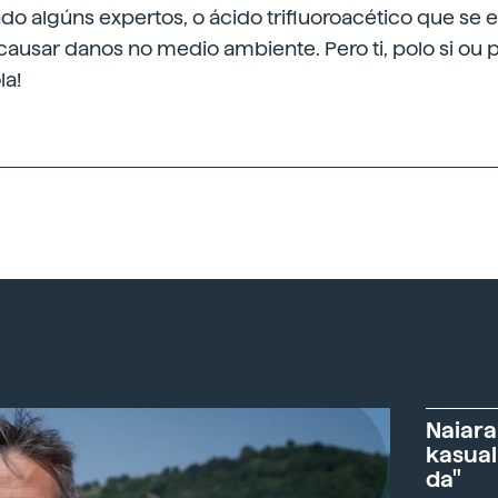
o algúns expertos, o ácido trifluoroacético que se 
 causar danos no medio ambiente. Pero ti, polo si ou 
la!
Naiara
kasual
da"