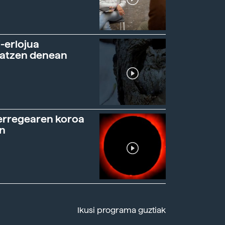
-erlojua
ratzen denean
erregearen koroa
n
Ikusi programa guztiak