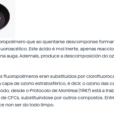
luoropolímero que ao quentarse descomponse forman
ifluoroacético. Este ácido é moi inerte, apenas reac
 na auga. Ademais, produce a descomposición do o
 fluoropolímeros eran substituídos por clorofluoroc
a capa de ozono estratosférico, é dicir, o ozono das c
odo, desde o Protocolo de Montreal (1987) está a trab
 de CFCs, substituíndose por outros compostos. Entr
ce non ser do todo limpo.