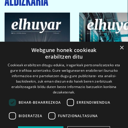
×
Webgune honek cookieak
erabiltzen ditu
Cookieak erabiltzen ditugu edukia, iragarkiak pertsonalizatzeko eta
gure trafikoa aztertzeko. Gure webgunearen erabilerari buruzko
informazioa ere partekatzen dugu gure publizitate- eta analisi-
bazkideekin, zuk eman diezun edo haiek beren zerbitzuak
erabiltzeagatik bildu duten beste informazio batzuekin konbina
dezaketenak.
BEHAR-BEHARREZKOA
ERRENDIMENDUA
BIDERATZEA
FUNTZIONALTASUNA
2026ko eka. 1a
2026ko mar. 1a