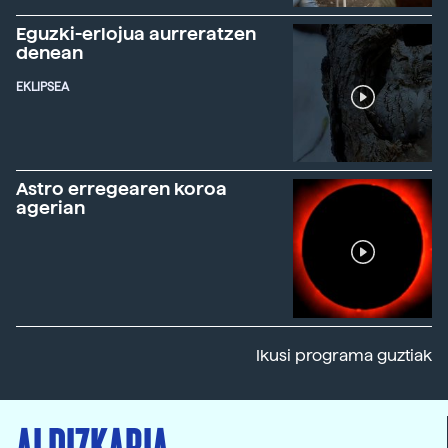
Eguzki-erlojua aurreratzen
denean
EKLIPSEA
Astro erregearen koroa
agerian
Ikusi programa guztiak
ALDIZKARIA