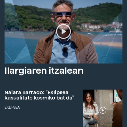
Ilargiaren itzalean
Naiara Barrado: "Eklipsea
kasualitate kosmiko bat da"
EKLIPSEA