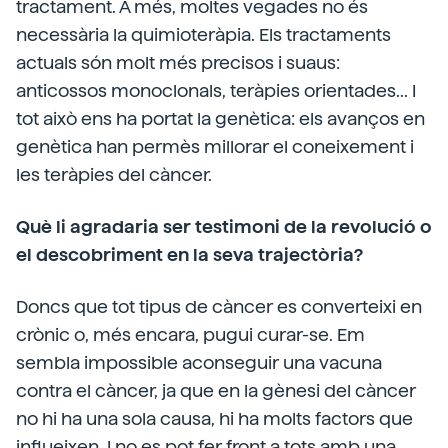
tractament. A més, moltes vegades no és
necessària la quimioteràpia. Els tractaments
actuals són molt més precisos i suaus:
anticossos monoclonals, teràpies orientades... I
tot això ens ha portat la genètica: els avanços en
genètica han permès millorar el coneixement i
les teràpies del càncer.
Què li agradaria ser testimoni de la revolució o
el descobriment en la seva trajectòria?
Doncs que tot tipus de càncer es converteixi en
crònic o, més encara, pugui curar-se. Em
sembla impossible aconseguir una vacuna
contra el càncer, ja que en la gènesi del càncer
no hi ha una sola causa, hi ha molts factors que
influeixen. I no es pot fer front a tots amb una