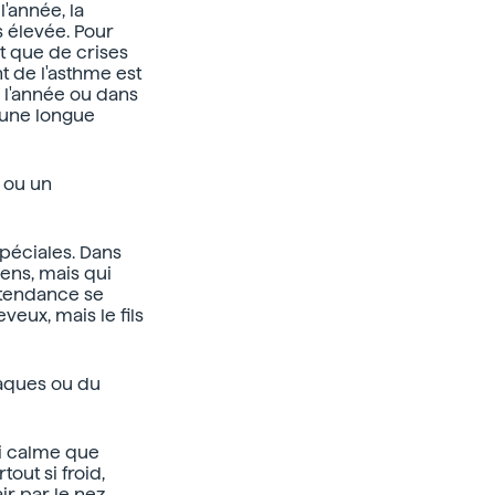
l'année, la
 élevée. Pour
nt que de crises
t de l'asthme est
e l'année ou dans
 une longue
r ou un
péciales. Dans
gens, mais qui
 tendance se
eux, mais le fils
taques ou du
ssi calme que
tout si froid,
r par le nez,