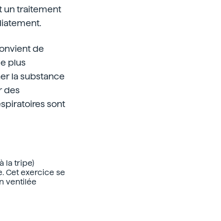
 un traitement
diatement.
convient de
e plus
cher la substance
r des
spiratoires sont
 la tripe)
e. Cet exercice se
n ventilée