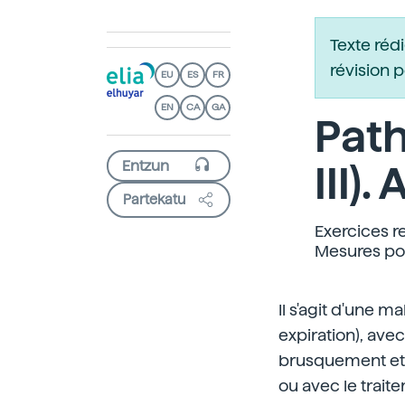
Texte réd
révision 
EU
ES
FR
EN
CA
GA
Path
III)
Partekatu
Exercices r
Mesures pou
Il s'agit d'une m
expiration), av
brusquement et 
ou avec le trait