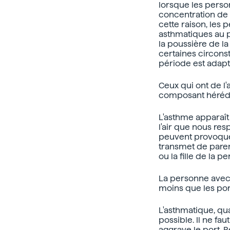
lorsque les person
concentration de 
cette raison, les 
asthmatiques au p
la poussière de la
certaines circon
période est adap
Ceux qui ont de l
composant hérédi
L'asthme apparaî
l'air que nous res
peuvent provoquer
transmet de paren
ou la fille de la
La personne avec 
moins que les port
L'asthmatique, qua
possible. Il ne fau
aggrave le port. 