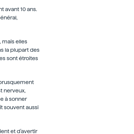
t avant 10 ans.
général,
 mais elles
 la plupart des
es sont étroites
e brusquement
st nerveux,
ce à sonner
ît souvent aussi
ent et d'avertir