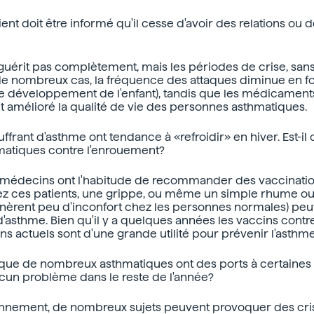
ent doit être informé qu'il cesse d'avoir des relations ou 
 ne guérit pas complètement, mais les périodes de crise, s
 de nombreux cas, la fréquence des attaques diminue en fo
le développement de l'enfant), tandis que les médicaments
amélioré la qualité de vie des personnes asthmatiques.
ffrant d'asthme ont tendance à «refroidir» en hiver. Est-
hmatiques contre l'enrouement?
s médecins ont l'habitude de recommander des vaccinati
ez ces patients, une grippe, ou même un simple rhume o
énèrent peu d'inconfort chez les personnes normales) pe
'asthme. Bien qu'il y a quelques années les vaccins contre
ns actuels sont d'une grande utilité pour prévenir l'asthme
il que de nombreux asthmatiques ont des ports à certaines
aucun problème dans le reste de l'année?
onnement, de nombreux sujets peuvent provoquer des cri