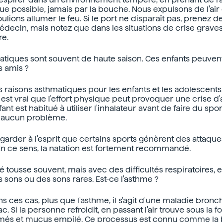
ue possible, jamais par la bouche. Nous expulsons de l'air
lions allumer le feu. Si le port ne disparaît pas, prenez
médecin, mais notez que dans les situations de crise grave
re.
tiques sont souvent de haute saison. Ces enfants peuvent-i
s amis ?
s raisons asthmatiques pour les enfants et les adolescents,
Il est vrai que l'effort physique peut provoquer une crise d'
fant est habitué à utiliser l'inhalateur avant de faire du spo
ra aucun problème.
 garder à l'esprit que certains sports génèrent des attaqu
 En ce sens, la natation est fortement recommandé.
 tousse souvent, mais avec des difficultés respiratoires, e
sons ou des sons rares. Est-ce l'asthme ?
 ces cas, plus que l'asthme, il s'agit d'une maladie bron
c. Si la personne refroidit, en passant l'air trouve sous la 
és et mucus empilé. Ce processus est connu comme la 