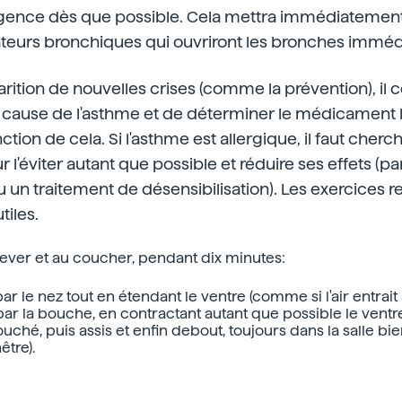
gence dès que possible. Cela mettra immédiatement
atateurs bronchiques qui ouvriront les bronches immé
parition de nouvelles crises (comme la prévention), il 
a cause de l'asthme et de déterminer le médicament l
tion de cela. Si l'asthme est allergique, il faut cher
 l'éviter autant que possible et réduire ses effets (pa
n traitement de désensibilisation). Les exercices re
tiles.
 lever et au coucher, pendant dix minutes:
par le nez tout en étendant le ventre (comme si l'air entrait à
 par la bouche, en contractant autant que possible le ventr
ouché, puis assis et enfin debout, toujours dans la salle bie
être).