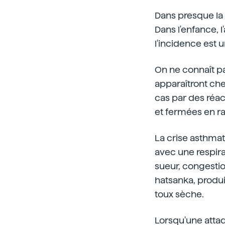
Dans presque la
Dans l'enfance, 
l'incidence est
On ne connaît pa
apparaîtront ch
cas par des réact
et fermées en rai
La crise asthma
avec une respira
sueur, congestio
hatsanka, produis
toux sèche.
Lorsqu'une attaqu