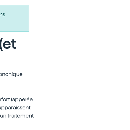
ns
(et
ronchique
nfort (appelée
apparaissent
cun traitement