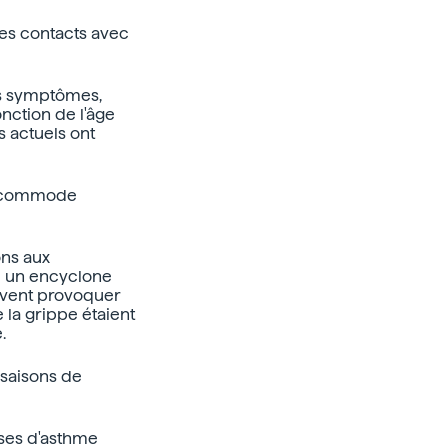
des contacts avec
ans symptômes,
nction de l'âge
 actuels ont
il commode
ons aux
u un encyclone
uvent provoquer
 la grippe étaient
.
 saisons de
ses d'asthme