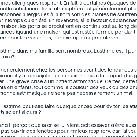
nes allergiques respirent. En fait, à certaines époques de 
cette substance dans l'atmosphère est généralement plus
personnes allergiques à la floraison des plantes ne souffre
rintemps ou en été. En revanche, si le facteur déclenchan
 maison, les ports se produiront en continu tout au long d
stances (quand une maison qui est restée fermée pendant
tée pour les vacances, par exemple) augmenteront.
'asthme dans ma famille sont nombreux. L'asthme est-il pu
taire?
t généralement chez les personnes ayant des tendances s
pirons, il y a des sujets qui ne nuisent pas à la plupart des 
 une grave crise à un patient asthmatique. Certes, cette
ts en enfants, tout comme la couleur des yeux ou des chev
 personne asthmatique ne sera pas nécessairement un mal.
l'asthme peut-elle faire quelque chose pour éviter les at
s soient si durs ?
nd il perçoit que la crise lui vient, doit essayer d'être au
t pas ouvrir des fenêtres pour «mieux respirer», car l’air, sur
Respirer dans un environnement tempéré, en prenant de l'ai