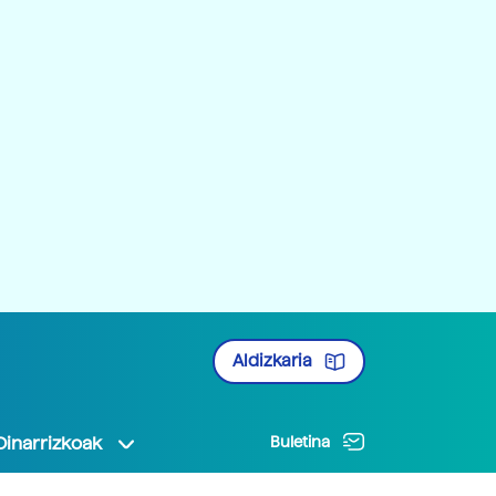
Aldizkaria
Oinarrizkoak
Buletina