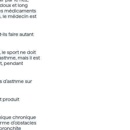
 doux et long
 des médicaments
s, le médecin est
ls faire autant
 le sport ne doit
asthme, mais il est
rt, pendant
es d'asthme sur
t produit
chique chronique
forme d'obstacles
bronchite