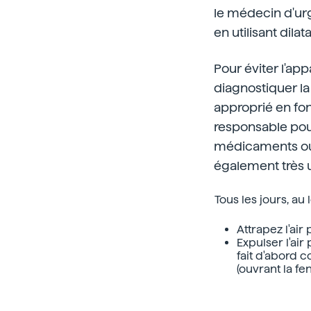
le médecin d'ur
en utilisant dil
Pour éviter l'ap
diagnostiquer l
approprié en fonc
responsable pour
médicaments ou u
également très u
Tous les jours, au
Attrapez l'air 
Expulser l'air
fait d'abord c
(ouvrant la fen