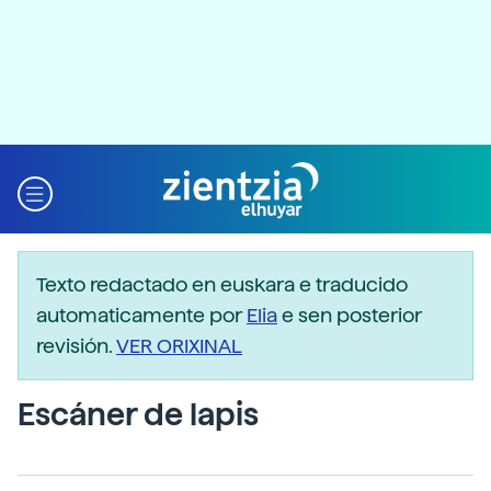
Texto redactado en euskara e traducido
automaticamente por
Elia
e sen posterior
revisión.
VER ORIXINAL
Escáner de lapis