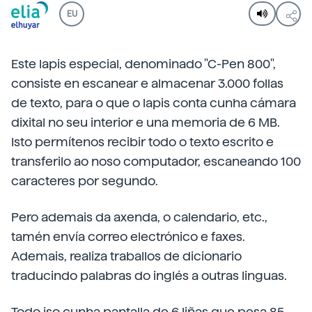
EU
Este lapis especial, denominado "C-Pen 800",
consiste en escanear e almacenar 3.000 follas
de texto, para o que o lapis conta cunha cámara
dixital no seu interior e una memoria de 6 MB.
Isto permítenos recibir todo o texto escrito e
transferilo ao noso computador, escaneando 100
caracteres por segundo.
Pero ademais da axenda, o calendario, etc.,
tamén envía correo electrónico e faxes.
Ademais, realiza traballos de dicionario
traducindo palabras do inglés a outras linguas.
Todo iso cunha pantalla de 6 liñas que pesa 85