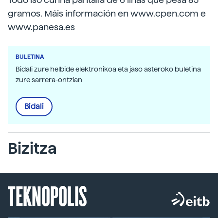
gramos. Máis información en www.cpen.com e
www.panesa.es
BULETINA
Bidali zure helbide elektronikoa eta jaso asteroko buletina
zure sarrera-ontzian
Bidali
Bizitza
TEKNOPOLIS