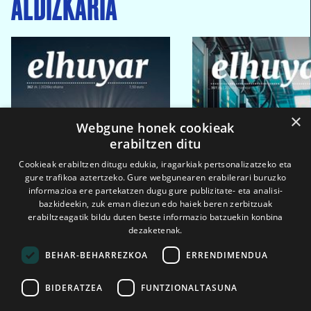
ALDIZKARIA
×
Webgune honek cookieak
erabiltzen ditu
Cookieak erabiltzen ditugu edukia, iragarkiak pertsonalizatzeko eta
gure trafikoa aztertzeko. Gure webgunearen erabilerari buruzko
informazioa ere partekatzen dugu gure publizitate- eta analisi-
bazkideekin, zuk eman diezun edo haiek beren zerbitzuak
erabiltzeagatik bildu duten beste informazio batzuekin konbina
dezaketenak.
BEHAR-BEHARREZKOA
ERRENDIMENDUA
BIDERATZEA
FUNTZIONALTASUNA
2026ko eka. 1a
2026ko mar. 1a