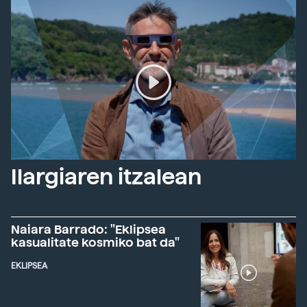
Ilargiaren itzalean
Naiara Barrado: "Eklipsea
kasualitate kosmiko bat da"
EKLIPSEA