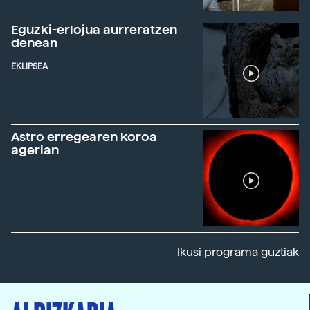
Eguzki-erlojua aurreratzen
denean
EKLIPSEA
Astro erregearen koroa
agerian
Ikusi programa guztiak