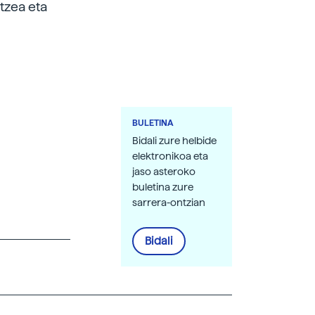
tzea eta
BULETINA
Bidali zure helbide
elektronikoa eta
jaso asteroko
buletina zure
sarrera-ontzian
Bidali