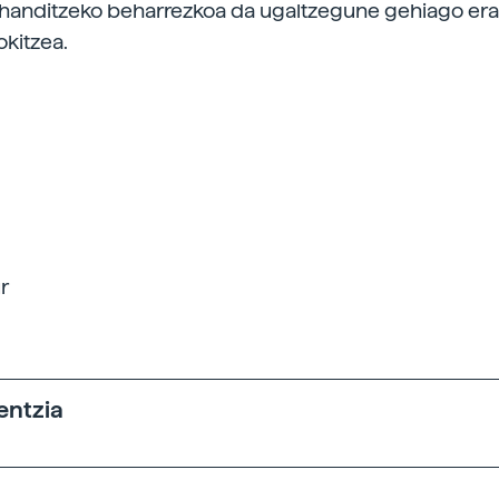
handitzeko beharrezkoa da ugaltzegune gehiago era
okitzea.
r
entzia