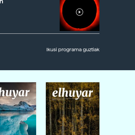
n
Ikusi programa guztiak