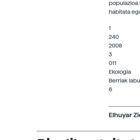
populazioa 
habitata eg
1
240
2008
3
011
Ekologia
Berriak labu
6
Elhuyar Zi