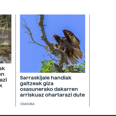
oak
en
Sarraskijale handiak
azi
galtzeak giza
k
osasunerako dakarren
arriskuaz ohartarazi dute
OSASUNA