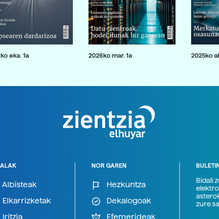
ko eka. 1a
2026ko mar. 1a
2025ko ab
ALAK
NOR GAREN
BULETI
Bidali 
Albisteak
Hezkuntza
elektro
astero
Elkarrizketak
Dekalogoak
zure s
Iritzia
Efemerideak