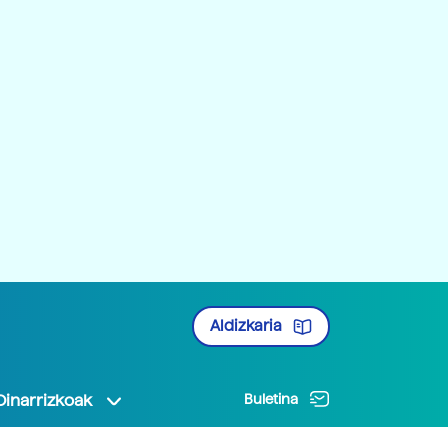
Aldizkaria
Oinarrizkoak
Buletina