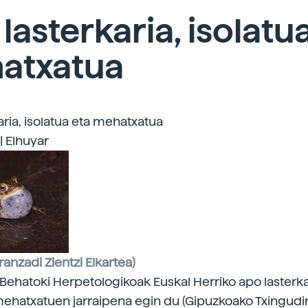
lasterkaria, isolatu
atxatua
aria, isolatua eta mehatxatua
| Elhuyar
ranzadi Zientzi Elkartea)
 Behatoki Herpetologikoak
Euskal Herriko apo lasterk
ehatxatuen jarraipena egin du (Gipuzkoako Txingudi