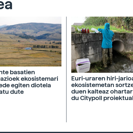
ea
nte basatien
Euri-uraren hiri-jari
azioek ekosistemari
ekosistemetan sortz
de egiten diotela
duen kalteaz ohartar
atu dute
du Citypoll proiektua