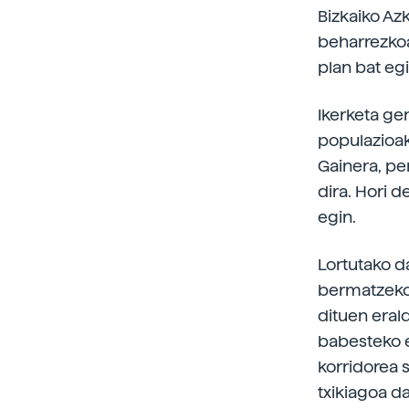
Bizkaiko Azk
beharrezkoa
plan bat egi
Ikerketa ge
populazioak 
Gainera, pe
dira. Hori d
egin.
Lortutako d
bermatzeko 
dituen eral
babesteko e
korridorea 
txikiagoa d