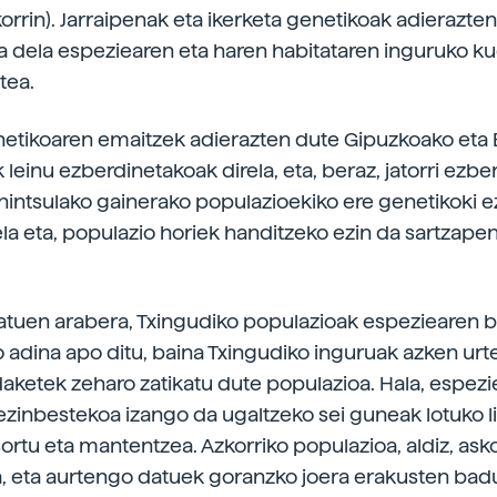
orrin). Jarraipenak eta ikerketa genetikoak adierazten
 dela espeziearen eta haren habitataren inguruko k
tea.
netikoaren emaitzek adierazten dute Gipuzkoako eta 
leinu ezberdinetakoak direla, eta, beraz, jatorri ezbe
nintsulako gainerako populazioekiko ere genetikoki 
ela eta, populazio horiek handitzeko ezin da sartzape
atuen arabera, Txingudiko populazioak espeziearen 
adina apo ditu, baina Txingudiko inguruak azken urt
daketek zeharo zatikatu dute populazioa. Hala, espezi
zinbestekoa izango da ugaltzeko sei guneak lotuko l
sortu eta mantentzea. Azkorriko populazioa, aldiz, ask
a, eta aurtengo datuek goranzko joera erakusten badu