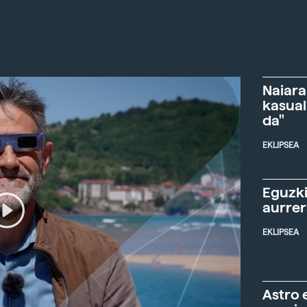
Naiara
kasual
da"
EKLIPSEA
Eguzki
aurre
EKLIPSEA
Astro 