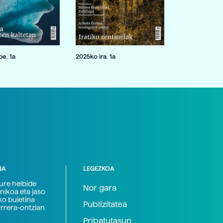
e. 1a
2025ko ira. 1a
NA
LEGEZKOA
zure helbide
Nor gara
nikoa eta jaso
ko buletina
Publizitatea
arrera-ontzian
Pribatutasun