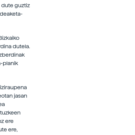
 dute guztiz
udeaketa-
Bizkaiko
rdina dutela.
ezberdinak
n-planik
biziraupena
eotan jasan
ea
ituzkeen
oz ere
te ere,