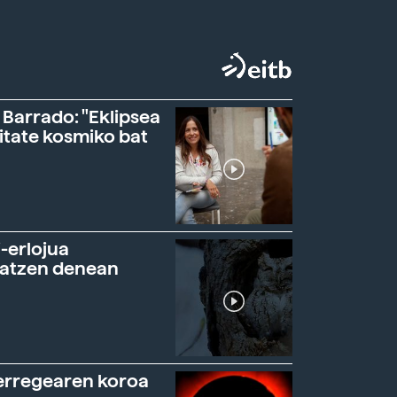
 Barrado: "Eklipsea
itate kosmiko bat
-erlojua
ratzen denean
erregearen koroa