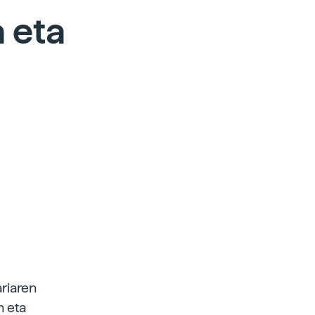
a eta
ariaren
n eta