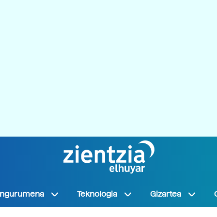
Ingurumena
Teknologia
Gizartea