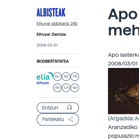
ALBISTEAK
Apo 
meh
Elhuyar aldizkaria: 240
Elhuyar Zientzia
2008-03-01
Apo lasterk
BIODIBERTSITATEA
2008/03/01 
EU
ES
FR
EN
CA
GA
(Argazkia: A
Partekatu
Aranzadiko
populazio m