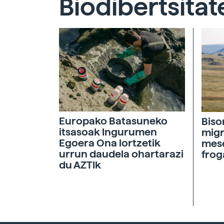
Biodibertsitat
Europako Batasuneko
Biso
itsasoak Ingurumen
migr
Egoera Ona lortzetik
mese
urrun daudela ohartarazi
frog
du AZTIk